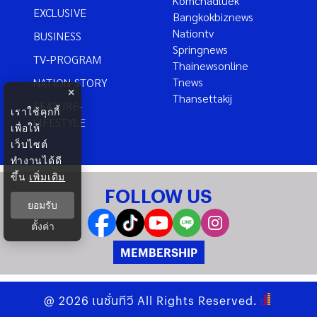
Komchadluek
EXCLUSIVE
Bangkokbiznews
Nationtv
BUSINESS
Springnews
TV-PROGRAM
Thainewsonline
Tnews
NATION-STORY
×
Thansettakij
FEATURE-
เราใช้คุกกี้
LIFESTYLE
เพื่อให้
เว็บไซต์
ทำงานได้ดี
ขึ้น
เพิ่มเติม
FOLLOW US
ยอมรับ
ตั้งค่า
MEMBERSHIP
@
2026
เนชั่นทีวี
All Rights Reserved.