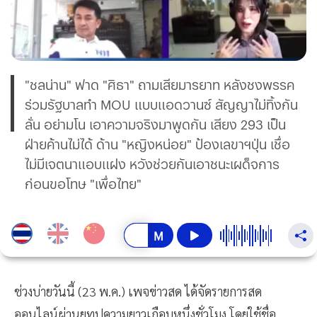
"ชลน่าน" ฟาด "ศิธา" ถามเสียมารยาท หลังชงพรรค
ร่วมรัฐบาลทำ MOU แบบแอดวานซ์ สัญญาไม่ทิ้งกัน
ลั่น อย่ามโน เอาความจริงมาพูดกัน เสียง 293 เป็น
ฝ่ายค้านไม่ได้ ด้าน "หญิงหน่อย" ป้องเลขาฯปุ่น เชื่อ
ไม่มีเจตนาแอบแฝง หวังช่วยกันเอาชนะเผด็จการ
ก่อนขอโทษ "เพื่อไทย"
ช่วงบ่ายวันนี้ (23 พ.ค.) เพจข่าวสด ได้จัดรายการสด
ออนไลน์ผ่านยูทูปความยาวเกือบหนึ่งชั่วโมง โดยใช้ชื่อ