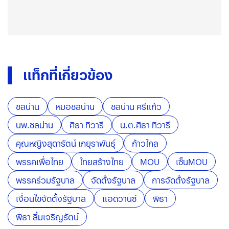
แท็กที่เกี่ยวข้อง
ชลน่าน
หมอชลน่าน
ชลน่าน ศรีแก้ว
นพ.ชลน่าน
ศิธา ทิวารี
น.ต.ศิธา ทิวารี
คุณหญิงสุดารัตน์ เกยุราพันธุ์
ก้าวไกล
พรรคเพื่อไทย
ไทยสร้างไทย
MOU
เซ็นMOU
พรรคร่วมรัฐบาล
จัดตั้งรัฐบาล
การจัดตั้งรัฐบาล
เงื่อนไขจัดตั้งรัฐบาล
แอดวานซ์
พิธา
พิธา ลิ้มเจริญรัตน์