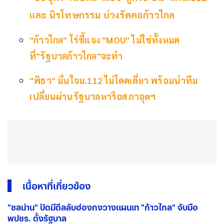
และ นิรโทษกรรม บ่วงรัดคอก้าวไกล
"ก้าวไกล" โร่ชี้แจง "MOU" ไม่ใช่ทั้งหมด
ที่"รัฐบาลก้าวไกล"จะทำ
"พิธา" มั่นใจม.112 ไม่โดดเดี่ยว พร้อมนำทีม
เปลี่ยนผ่านรัฐบาลหารือสภาอุตฯ
เนื้อหาที่เกี่ยวข้อง
"ชลน่าน" ปัดมีดีลลับฮ่องกงวางแผนเท "ก้าวไกล" จับมือ
พปชร. ตั้งรัฐบาล