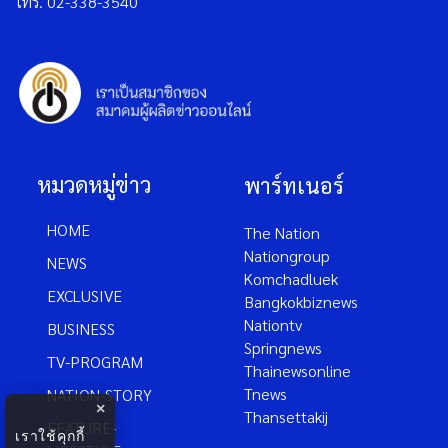
โทร. 02-338-3540
หมวดหมู่ข่าว
พาร์ทเนอร์
HOME
The Nation
Nationgroup
NEWS
Komchadluek
EXCLUSIVE
Bangkokbiznews
Nationtv
BUSINESS
Springnews
TV-PROGRAM
Thainewsonline
Tnews
NATION-STORY
×
Thansettakij
FEATURE-
เราใช้คุกกี้