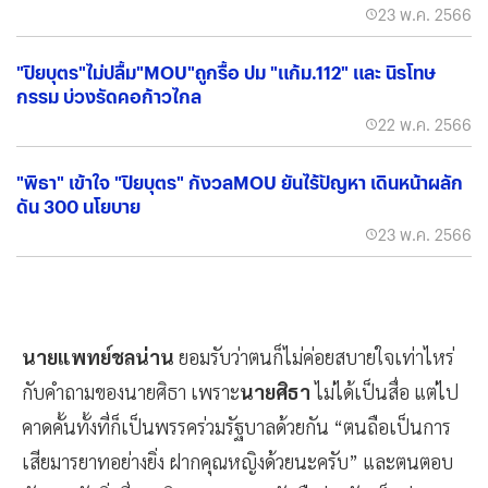
23 พ.ค. 2566
"ปิยบุตร"ไม่ปลื้ม"MOU"ถูกรื้อ ปม "แก้ม.112" และ นิรโทษ
กรรม บ่วงรัดคอก้าวไกล
22 พ.ค. 2566
"พิธา" เข้าใจ "ปิยบุตร" กังวลMOU ยันไร้ปัญหา เดินหน้าผลัก
ดัน 300 นโยบาย
23 พ.ค. 2566
นายแพทย์ชลน่าน
ยอมรับว่าตนก็ไม่ค่อยสบายใจเท่าไหร่
กับคำถามของนายศิธา เพราะ
นายศิธา
ไม่ได้เป็นสื่อ แต่ไป
คาดคั้นทั้งที่ก็เป็นพรรคร่วมรัฐบาลด้วยกัน “ตนถือเป็นการ
เสียมารยาทอย่างยิ่ง ฝากคุณหญิงด้วยนะครับ” และตนตอบ