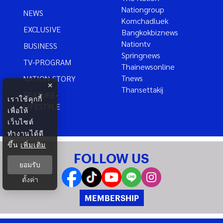
Nationgroup
NEWS
Komchadluek
EXCLUSIVE
Bangkokbiznews
Nationtv
BUSINESS
Springnews
TV-PROGRAM
Thainewsonline
Tnews
NATION-STORY
×
Thansettakij
FEATURE-
เราใช้คุกกี้
LIFESTYLE
เพื่อให้
เว็บไซต์
ทำงานได้ดี
ขึ้น
เพิ่มเติม
FOLLOW US
ยอมรับ
ตั้งค่า
MEMBERSHIP