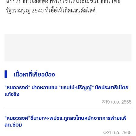
แก้กติกาการเลือกตั้ง ที่พวกเขาได้ประโยชน์มากกว่า คือ
รัฐธรรมนูญ 2540 ที่เอื้อให้เกิดแลนด์สไลด์
เนื้อหาที่เกี่ยวข้อง
"หมอวรงค์" ปากหวานชม "แรมโบ้-ปริญญ์" นักประชาธิปไตย
แท้จริง
19 เม.ย. 2565
"หมอวรงค์"ชี้นายกฯ-พปชร.ถูกลงโทษหนักจากการพ่ายแพ้
ลต.ซ่อม
31 ม.ค. 2565