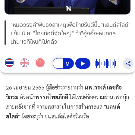
"หมอวรงค์"ฟันธงสาเหตุเพื่อไทยรีบตีปี๊บ"แลนด์สไลด์"
แง้ม มิ.ย. "ไทยภักดีจัดใหญ่" ท้า"อุ๊งอิ๊ง-หมอชล
น่าน"เวทีไหนก็ไม่กลัว
26 เมษายน 2565 ผู้สื่อข่าวรายงานว่า
นพ.วรงค์ เดชกิจ
วิกรม
หัวหน้า
พรรคไทยภักดี
ได้โพสต์ข้อความผ่านเฟซบุ๊ก
ภายหลังจากที่ ความพยายามในการสร้างกระแส
"แลนด์
สไลด์"
โดยระบุว่า #แลนด์สไลด์จริงหรือ