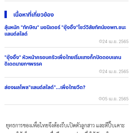
เนื้อหาที่เกี่ยวข้อง
ลุ้นหนัก "ทักษิณ" มอนิเตอร์ "อุ๊งอิ๊ง"โชว์วิสัยทัศน์ขอพท.ชนะ
แลนด์สไลด์
24 เม.ย. 2565
"อุ๊งอิ๊ง" หัวหน้าครอบครัวเพื่อไทยเริ่มแทงกั๊กปัดตอบแคน
ดิเดตนายกฯพรรค
24 เม.ย. 2565
ส่องผลโพล"แลนด์สไลด์"...เพื่อไทยวืด?
05 เม.ย. 2565
ยุทธการของเพื่อไทยจึงต้องรีบเปิดตัวลูกสาว และตีปี๊บเคาะ