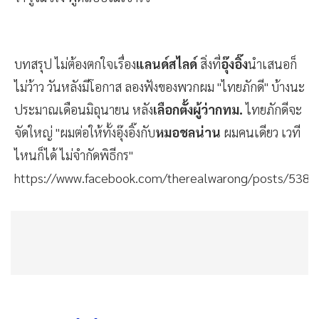
บทสรุป ไม่ต้องตกใจเรื่อง
แลนด์สไลด์
สิ่งที่
อุ๊งอิ๊ง
นำเสนอก็
ไม่ว้าว วันหลังมีโอกาส ลองฟังของพวกผม "ไทยภักดี" บ้างนะ
ประมาณเดือนมิถุนายน หลัง
เลือกตั้งผู้ว่ากทม.
ไทยภักดีจะ
จัดใหญ่ "ผมต่อให้ทั้งอุ๊งอิ๊งกับ
หมอชลน่าน
ผมคนเดียว เวที
ไหนก็ได้ ไม่จำกัดพิธีกร"
https://www.facebook.com/therealwarong/posts/538