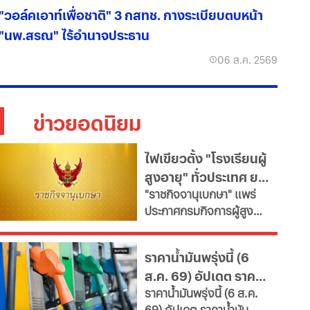
"วอล์คเอาท์เพื่อชาติ" 3 กสทช. กางระเบียบตบหน้า
"นพ.สรณ" ไร้อำนาจประธาน
06 ส.ค. 2569
ข่าวยอดนิยม
ไฟเขียวตั้ง "โรงเรียนผู้
สูงอายุ" ทั่วประเทศ ยก
"ราชกิจจานุเบกษา" แพร่
ระดับคุณภาพชีวิต เช็ก
ประกาศกรมกิจการผู้สูง
เงื่อนไข
อายุ เปิดเกณฑ์จัดตั้ง
"โรงเรียนผู้สูงอายุ" มุ่งขับ
ราคาน้ำมันพรุ่งนี้ (6
เคลื่อนสังคมสูงวัยอย่างมี
ส.ค. 69) อัปเดต ราคา
คุณค่า หนุนพัฒนา
ราคาน้ำมันพรุ่งนี้ (6 ส.ค.
ศักยภาพ-เรียนรู้ตลอดชีวิต
น้ำมันล่าสุด จากปั๊ม
69) อัปเดต ราคาน้ำมัน