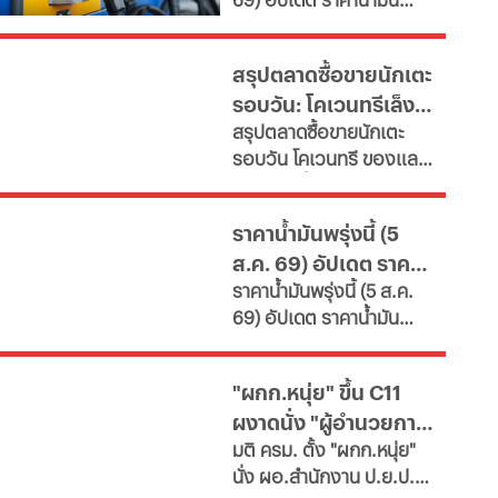
เผยช่องทางยื่นคำขอทั้ง
ใหญ่
ล่าสุด จากสถานีบริการ
กทม.-ต่างจังหวัด พบ
ขนาดใหญ่ มีทั้งราคาน้ำมัน
ฝ่าฝืนเกณฑ์เสี่ยงถูกสั่ง
สรุปตลาดซื้อขายนักเตะ
ดีเซล เบนซิน และ แก๊สโซ
เพิกถอน
รอบวัน: โคเวนทรีเล็ง
ฮอล์
สรุปตลาดซื้อขายนักเตะ
"มูดริก" สาลิกาปัดปืน
รอบวัน โคเวนทรี ของแลม
ซื้อ "กิมาไรส์"
พาร์ดจ่อยื่นยืม "มูดริก"
ด้านสาลิกาดงปัดข้อเสนอ
ราคาน้ำมันพรุ่งนี้ (5
แรกจาก อาร์เซนอล ในการ
ส.ค. 69) อัปเดต ราคา
ล่าตัว "กิมาไรส์" ขณะที่ โค
ราคาน้ำมันพรุ่งนี้ (5 ส.ค.
โม่ ปิดดีล "ชาโลบาห์"
น้ำมันล่าสุด จากปั๊ม
69) อัปเดต ราคาน้ำมัน
ใหญ่
ล่าสุด จากสถานีบริการ
ขนาดใหญ่ มีทั้งราคาน้ำมัน
"ผกก.หนุ่ย" ขึ้น C11
ดีเซล เบนซิน และ แก๊สโซ
ผงาดนั่ง "ผู้อำนวยการ
ฮอล์
มติ ครม. ตั้ง "ผกก.หนุ่ย"
ป.ย.ป."
นั่ง ผอ.สำนักงาน ป.ย.ป.