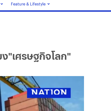
Feature & Lifestyle
่ยง"เศรษฐกิจโลก"