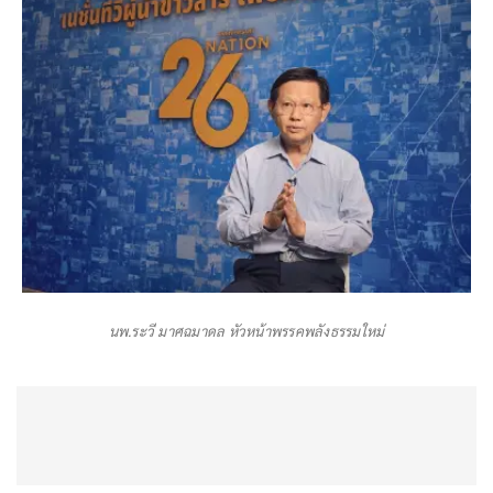
นพ.ระวี มาศฉมาดล หัวหน้าพรรคพลังธรรมใหม่