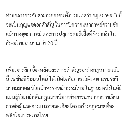
ท่ามกลางการจับตามองของคนทั้งประเทศว่า กฎหมายฉบับนี้
จะเป็นกุญแจดอกสำคัญ ในการปิดฉากมหากาพย์ความขัด
แย้งทางอุดมการณ์ และการปลุกระดมสีเสื้อที่ฝังรากลึกใน
สังคมไทยมานานกว่า 20 ปี
เพื่อเจาะลึกเบื้องหลังและสาระสำคัญของร่างกฎหมายฉบับ
นี้
เนชั่นทีวีออนไลน์
ได้เปิดใจสัมภาษณ์พิเศษ
นพ.ระวี
มาศฉมาดล
หัวหน้าพรรคพลังธรรมใหม่ ในฐานะหนึ่งในคีย์
แมนผู้ร่วมผลักดันกฎหมายนี้มาอย่างยาวนาน ถอดบทเรียน
การต่อสู้ และกางแผงรายละเอียดโครงสร้างกฎหมายที่จะ
พลิกโฉมประเทศไทย