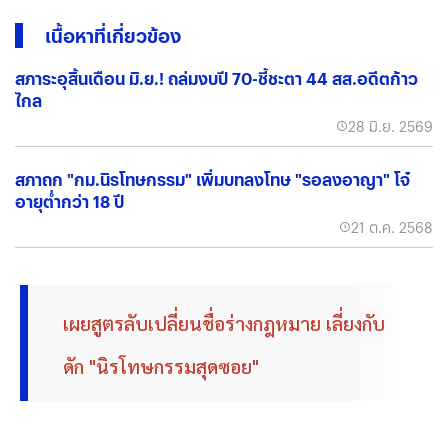
เนื้อหาที่เกี่ยวข้อง
สภาระอุสิ้นเดือน มิ.ย.! ถล่มงบปี 70-ชี้ชะตา 44 สส.อดีตก้าว
ไกล
28 มิ.ย. 2569
สภาถก "กม.นิรโทษกรรม" เพิ่มบทลงโทษ "รอลงอาญา" โจ๋
อายุต่ำกว่า 18 ปี
21 ต.ค. 2568
เผยสูตรลับเปลี่ยนชื่อร่างกฎหมาย เลี่ยงกับ
ดัก "นิรโทษกรรมสุดซอย"