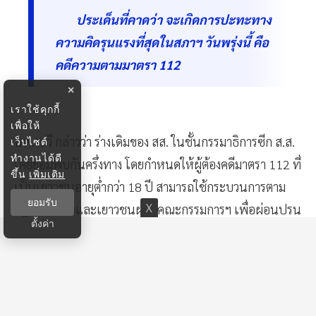
ประเด็นที่คาดว่า จะเกิดการปะทะทาง
ความคิดรุนแรงที่สุดในสภาฯ วันพรุ่งนี้ คือ
คดีความตามมาตรา 112
×
เราใช้คุกกี้
เพื่อให้
นพ.ระวี กล่าวว่า ร่างเดิมของ สส. ในชั้นกรรมาธิการซีก ส.ส.
เว็บไซต์
ทำงานได้ดี
เคยยอมพบกันครึ่งทาง โดยกำหนดให้ผู้ต้องคดีมาตรา 112 ที่
ขึ้น
เพิ่มเติม
เป็นเยาวชนอายุต่ำกว่า 18 ปี สามารถใช้กระบวนการตาม
ยอมรับ
กฎหมายเด็กและเยาวชนผ่านคณะกรรมการฯ เพื่อผ่อนปรน
ตั้งค่า
เงื่อนไขการรายงานตัว ซึ่งเปรียบเสมือนการ
"นิรโทษกรรม
ทางอ้อม"