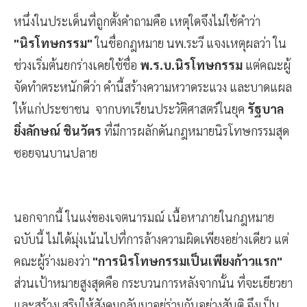
หนึ่งในประเด็นที่ถูกตั้งคำถามคือ เหตุใดจึงไม่ใช้คำว่า
"นิรโทษกรรม"
ในชื่อกฎหมาย นพ.ระวี แจงเหตุผลว่า ใน
ช่วงเริ่มต้นยกร่างเคยใช้ชื่อ
พ.ร.บ.นิรโทษกรรม
แต่คณะผู้
จัดทำตระหนักดีว่า คำนี้สร้างความหวาดระแวง และบาดแผล
ให้แก่ประชาชน จากบทเรียนประวัติศาสตร์ในยุค
รัฐบาล
ยิ่งลักษณ์ ชินวัตร
ที่มีการผลักดันกฎหมายนิรโทษกรรมสุด
ซอยจนบานปลาย
นอกจากนี้ ในแง่ของเจตนารมณ์ เนื้อหาภายในกฎหมาย
ฉบับนี้ ไม่ได้มุ่งเน้นไปที่การล้างความผิดเพียงอย่างเดียว แต่
คณะผู้ร่างมองว่า
"การนิรโทษกรรมเป็นเพียงก้าวแรก"
ส่วนเป้าหมายสูงสุดคือ กระบวนการหลังจากนั้น ที่จะเยียวยา
และสร้างเสริมให้สังคมกลับมาอยู่ร่วมกันอย่างสันติ จึงเป็น