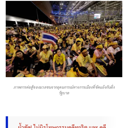
ภาพการต่อสู้ของมวลชนจากอุดมการณ์ทางการเมืองที่ขัดแย้งกับฝั่ง
รัฐบาล
ย้ำชัด! ไม่นิรโทษกรรมคดีทุจริต และ คดี