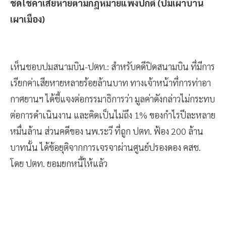
ชดใช้ค่าเสียหายตามกฎหมายแพ่งปกติ (ปมเผาบ้าน
เผาเมือง)
เห็นชอบปมสนามบิน-ปตท.: สำหรับคดีปิดสนามบิน ที่มีการ
เรียกค่าเสียหายหลายร้อยล้านบาท ทางเจ้าหน้าที่การท่าอา
กาศยานฯ ได้ชี้แจงต่อกรรมาธิการว่า มูลค่าดังกล่าวไม่กระทบ
ต่อการดำเนินงาน และคิดเป็นไม่ถึง 1% ของกำไรปีละหลาย
หมื่นล้าน ส่วนคดีของ นพ.ระวี ที่ถูก ปตท. ฟ้อง 200 ล้าน
บาทนั้น ได้ข้อยุติจากการเจรจาผ่านศูนย์ปรองดอง คสช.
โดย ปตท. ยอมยกหนี้ให้แล้ว