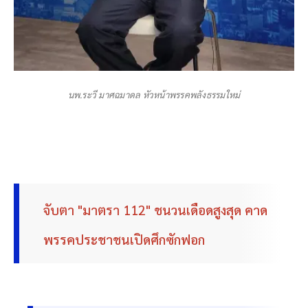
นพ.ระวี มาศฉมาดล หัวหน้าพรรคพลังธรรมใหม่
จับตา "มาตรา 112" ชนวนเดือดสูงสุด คาด
พรรคประชาชนเปิดศึกซักฟอก