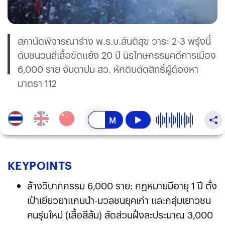
สภานัดพิจารณาร่าง พ.ร.บ.สันติสุข วาระ 2-3 พรุ่งนี้
ดับชนวนสีเสื้อขัดแย้ง 20 ปี นิรโทษกรรมคดีการเมือง
6,000 ราย จับตาปม สว. หักดิบตัดสิทธิ์ผู้ต้องหา
มาตรา 112
KEY
POINTS
ล้างวิบากกรรม 6,000 ราย: กฎหมายมีอายุ 1 ปี ตั้ง
เป้าเยียวยาแกนนำ-มวลชนยุคเก่า และกลุ่มเยาวชน
คนรุ่นใหม่ (เสื้อสีส้ม) สัดส่วนฝั่งละประมาณ 3,000