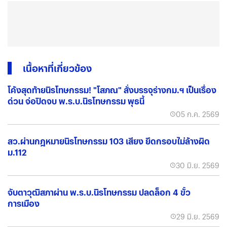
เนื้อหาที่เกี่ยวข้อง
โค้งสุดท้ายนิรโทษกรรม! "โสภณ" สั่งบรรจุร่างกม.ฯ เป็นเรื่อง
ด่วน จ่อปิดจบ พ.ร.บ.นิรโทษกรรม พุธนี้
05 ก.ค. 2569
สว.ผ่านกฎหมายนิรโทษกรรม 103 เสียง ยึดกรอบไม่ล้างผิด
ม.112
30 มิ.ย. 2569
จับตาวุฒิสภาผ่าน พ.ร.บ.นิรโทษกรรม ปลดล็อก 4 ขั้ว
การเมือง
29 มิ.ย. 2569