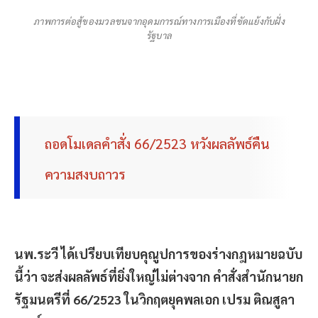
ภาพการต่อสู้ของมวลชนจากอุดมการณ์ทางการเมืองที่ขัดแย้งกับฝั่ง
รัฐบาล
ถอดโมเดลคำสั่ง 66/2523 หวังผลลัพธ์คืน
ความสงบถาวร
นพ.ระวี ได้เปรียบเทียบคุณูปการของร่างกฎหมายฉบับ
นี้ว่า จะส่งผลลัพธ์ที่ยิ่งใหญ่ไม่ต่างจาก คำสั่งสำนักนายก
รัฐมนตรีที่ 66/2523 ในวิกฤตยุคพลเอก เปรม ติณสูลา