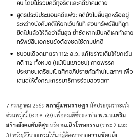
คน โดยไม่รวมคดีทุจริตและคดีฆ่าคนตาย
สูตรประนีประนอมคดีแพ่ง: คดียังไม่สิ้นสุดหรืออยู่
ระหว่างบังคับคดีให้ยกเว้นทันที ส่วนทรัพย์สินที่ถูก
ยึดไปแล้วให้ถือว่าสิ้นสุด ย้ำชัดหากเป็นคดีเผาทำลาย
ทรัพย์สินเอกชนยังต้องชดใช้ตามปกติ
ชนวนเดือดมาตรา 112: ส.ว. แก้ไขร่างเดิมให้ยกเว้น
คดี 112 ทั้งหมด (แม้เป็นเยาวชน) คาดพรรค
ประชาชนเตรียมเปิดศึกอภิปรายคัดค้านในสภาฯ เพื่อ
เสนอให้ตั้งคณะกรรมาธิการร่วมสองสภา
7 กรกฎาคม 2569
สภาผู้แทนราษฎร
นัดประชุมวาระเร่ง
ด่วนพรุ่งนี้ (8 ก.ค. 69) เพื่อลงมติชี้ชะตาร่าง
พ.ร.บ.เสริม
สร้างสังคมสันติสุข
หรือ
กม.นิรโทษกรรม
(วาระ 2 และ
3) หวังยุติวิบากกรรมให้แก่ผู้ต้องหาจาก
ความขัดแย้ง