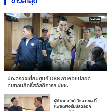
ข่าวล่าสุด
ปค.ตรวจเยี่ยมศูนย์ OSS อำเภอแม่สอด
ทบทวนสิทธิ์สวัสดิการฯ ปชช.
ผู้ค้าออนไลน์ ร้อง กขค.บี้
แพลตฟอร์มปลดล็อก