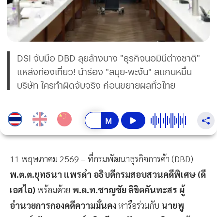
DSI จับมือ DBD ลุยล้างบาง "ธุรกิจนอมินีต่างชาติ"
แหล่งท่องเที่ยว! นำร่อง "สมุย-พะงัน" สแกนหมื่น
บริษัท ใครทำผิดจับจริง ก่อนขยายผลทั่วไทย
11 พฤษภาคม 2569 – ที่กรมพัฒนาธุรกิจการค้า (DBD)
พ.ต.ต.ยุทธนา แพรดำ อธิบดีกรมสอบสวนคดีพิเศษ (ดี
เอสไอ)
พร้อมด้วย
พ.ต.ท.ชาญชัย ลิขิตคันทะสร ผู้
อำนวยการกองคดีความมั่นคง
หารือร่วมกับ
นายพู