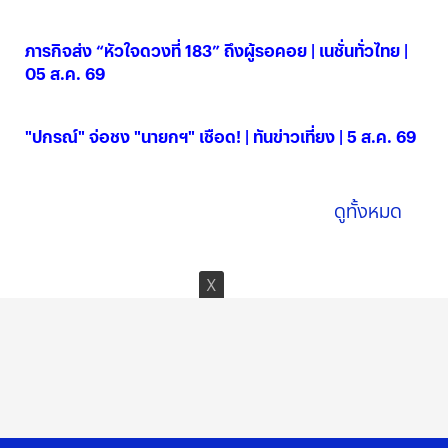
05 ส.ค. 2569
ภารกิจส่ง “หัวใจดวงที่ 183” ถึงผู้รอคอย | เนชั่นทั่วไทย |
05 ส.ค. 69
05 ส.ค. 2569
"ปกรณ์" จ่อชง "นายกฯ" เชือด! | ทันข่าวเที่ยง | 5 ส.ค. 69
05 ส.ค. 2569
ดูทั้งหมด