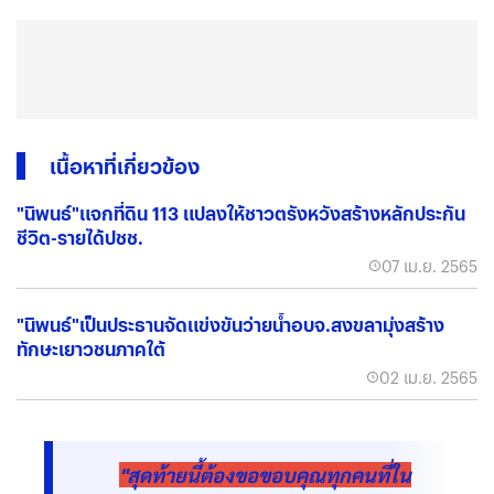
เนื้อหาที่เกี่ยวข้อง
"นิพนธ์"แจกที่ดิน 113 แปลงให้ชาวตรังหวังสร้างหลักประกัน
ชีวิต-รายได้ปชช.
07 เม.ย. 2565
"นิพนธ์"เป็นประธานจัดแข่งขันว่ายน้ำอบจ.สงขลามุ่งสร้าง
ทักษะเยาวชนภาคใต้
02 เม.ย. 2565
"สุดท้ายนี้ต้องขอขอบคุณทุกคนที่ใน