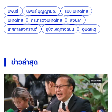
นิพนธ์
นิพนธ์ บุญญามณี
รมช.มหาดไทย
มหาดไทย
กระทรวงมหาดไทย
สงขลา
เทศกาลสงกรานต์
อุบัติเหตุทางถนน
อุบัติเหตุ
ข่าวล่าสุด