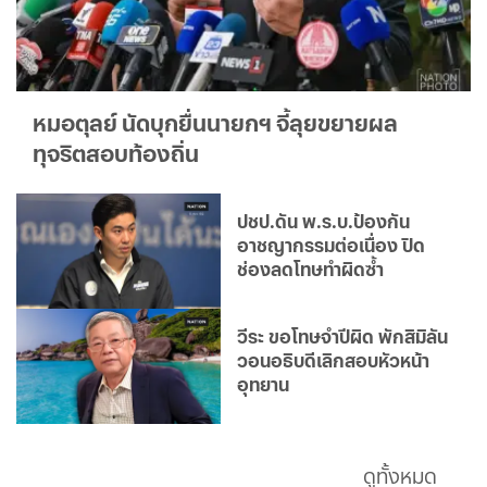
หมอตุลย์ นัดบุกยื่นนายกฯ จี้ลุยขยายผล
ทุจริตสอบท้องถิ่น
ปชป.ดัน พ.ร.บ.ป้องกัน
อาชญากรรมต่อเนื่อง ปิด
ช่องลดโทษทำผิดซ้ำ
วีระ ขอโทษจำปีผิด พักสิมิลัน
วอนอธิบดีเลิกสอบหัวหน้า
อุทยาน
ดูทั้งหมด