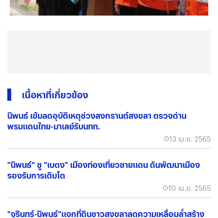
เนื้อหาที่เกี่ยวข้อง
นิพนธ์ เข้มลดอุบัติเหตุช่วงสงกรานต์สงขลา ตรวจด่าน
พรมแดนไทย-มาเลย์รับนทท.
13 เม.ย. 2565
"นิพนธ์" ชู "เบตง" เมืองท่องเที่ยวชายแดน ดันพัฒนาเมือง
รองรับการเติบโต
10 เม.ย. 2565
"จุรินทร์-นิพนธ์"แจกที่ดินชาวสงขลาลดความเหลื่อมล้ำสร้าง