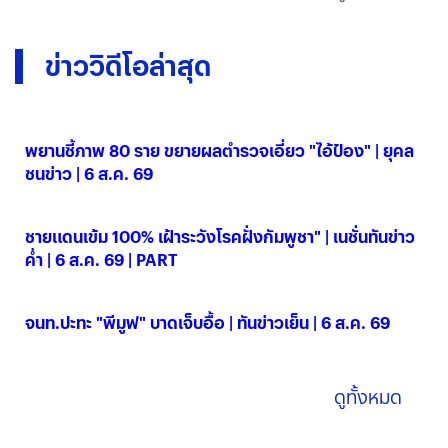
ข่าววิดีโอล่าสุด
พยานชี้ภาพ 80 ราย ขยายผลตำรวจเอี่ยว "ไอ้ป๋อง" | ยุคล
ชนข่าว | 6 ส.ค. 69
06 ส.ค. 2569
ชายแดนเข้ม 100% เฝ้าระวังโรคฝั่งกัมพูชา" | เนชั่นทันข่าว
ค่ำ | 6 ส.ค. 69 | PART
06 ส.ค. 2569
จนท.ปะทะ "พีมูฟ" บาดเจ็บอื้อ | ทันข่าวเย็น | 6 ส.ค. 69
06 ส.ค. 2569
ดูทั้งหมด