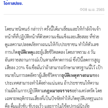
โอกาสปชช.
08 เม.ย. 2565
โดยนายนิพนธ์ กล่าวว่า ครั้งนี้ได้มาเยี่ยมและให้กำลังใจเจ้า
หน้าที่ที่ปฏิบัติหน้าที่ด้วยความเข้มแข็งและเสียสละ ที่ช่วย
ดูแลความปลอดภัยทางถนนให้กับประชาชน ทำให้ตัวเลข
การเกิด
อุบัติเหตุ
และผู้เสียชีวิตลดลง โดยภาพรวม 4 วัน
อันตรายสถานการณ์เป็นตามที่คาดการณ์ ซึ่งปีนี้ลดการสูญ
เสียลง 20% จึงเชื่อมั่นว่าถ้าสามารถรักษามาตรฐานนี้ไว้ เป้า
หมายในการลดอัตราผู้เสียชีวิตจาก
อุบัติเหตุทางถนน
ของ
ประเทศสามารถทำได้อย่างแน่นอน ถ้าประชาชนให้ความ
ร่วมมือในการปฏิบัติตาม
กฎหมายจราจร
อย่างเคร่งครัด โดย
เฉพาะพฤติกรรมเสี่ยงที่เป็นปัจจัยทำให้เกิดอุบัติเหตุรุนแรง
คือ ดื่มแล้วขับ ขับรถเร็ว และการไม่ใช้อุปกรณ์นิรภัย