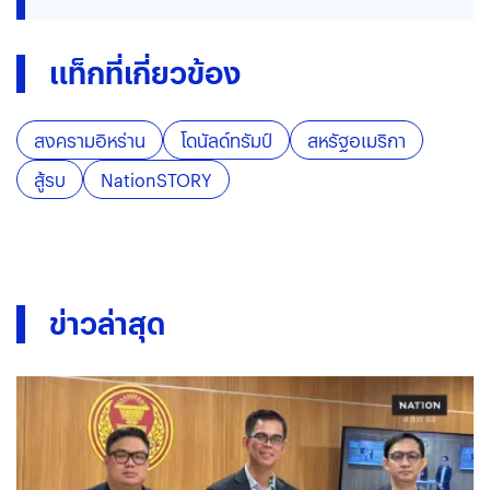
แท็กที่เกี่ยวข้อง
สงครามอิหร่าน
โดนัลด์ทรัมป์
สหรัฐอเมริกา
สู้รบ
NationSTORY
ข่าวล่าสุด