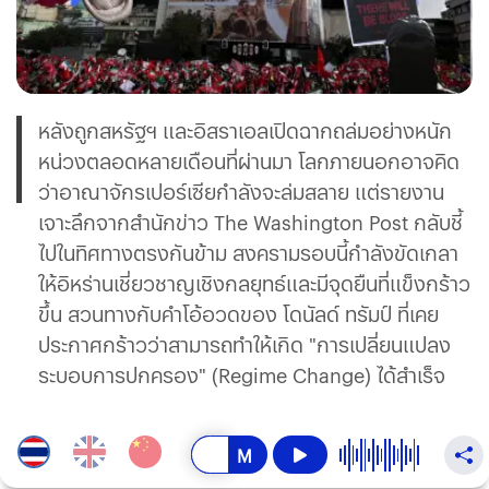
หลังถูกสหรัฐฯ และอิสราเอลเปิดฉากถล่มอย่างหนัก
หน่วงตลอดหลายเดือนที่ผ่านมา โลกภายนอกอาจคิด
ว่าอาณาจักรเปอร์เซียกำลังจะล่มสลาย แต่รายงาน
เจาะลึกจากสำนักข่าว The Washington Post กลับชี้
ไปในทิศทางตรงกันข้าม สงครามรอบนี้กำลังขัดเกลา
ให้อิหร่านเชี่ยวชาญเชิงกลยุทธ์และมีจุดยืนที่แข็งกร้าว
ขึ้น สวนทางกับคำโอ้อวดของ โดนัลด์ ทรัมป์ ที่เคย
ประกาศกร้าวว่าสามารถทำให้เกิด "การเปลี่ยนแปลง
ระบอบการปกครอง" (Regime Change) ได้สำเร็จ