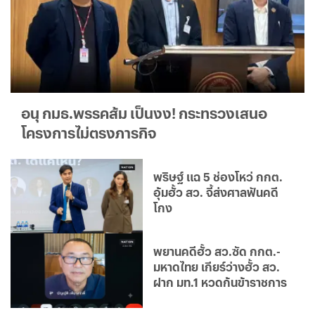
อนุ กมธ.พรรคส้ม เป็นงง! กระทรวงเสนอ
โครงการไม่ตรงภารกิจ
พริษฐ์ แฉ 5 ช่องโหว่ กกต.
อุ้มฮั้ว สว. จี้ส่งศาลฟันคดี
โกง
พยานคดีฮั้ว สว.ซัด กกต.-
มหาดไทย เกียร์ว่างฮั้ว สว.
ฝาก มท.1 หวดก้นข้าราชการ