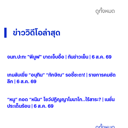
ดูทั้งหมด
ข่าววิดีโอล่าสุด
จนท.ปะทะ "พีมูฟ" บาดเจ็บอื้อ | ทันข่าวเย็น | 6 ส.ค. 69
06 ส.ค. 2569
เกมลับเขี่ย “อนุทิน” “ทักษิณ” รอชี้ชะตา! | รายการคมชัด
ลึก | 6 ส.ค. 69
06 ส.ค. 2569
“หนู” กอด “หนิม” โชว์ปฏิญญาโมนาโก..ไร้สาระ? | เนชั่น
ประเด็นร้อน | 6 ส.ค. 69
06 ส.ค. 2569
ดูทั้งหมด