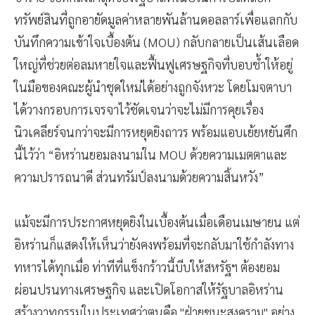
ทรัพย์สินที่ถูกอายัดมูลค่าหลายพันล้านดอลลาร์เพื่อแลกกับ
บันทึกความเข้าใจเบื้องต้น (MOU) กลับกลายเป็นเส้นเลือด
ใหญ่ที่ช่วยต่อลมหายใจและฟื้นฟูเศรษฐกิจที่บอบช้ำให้อยู่
ในมือของคณะผู้นำชุดใหม่ได้อย่างถูกจังหวะ โดยโมจตาบา
ได้วางกรอบการเจรจาไว้ชัดเจนว่าจะไม่มีการคุยเรื่อง
นิวเคลียร์จนกว่าจะมีการหยุดยิงถาวร พร้อมแอบเย้ยหยันศึก
นี้ไว้ว่า “อิหร่านยอมลงนามใน MOU ด้วยความเมตตาและ
ความปรารถนาดี ส่วนทรัมป์ลงนามด้วยความสิ้นหวัง”
แม้จะมีการประกาศหยุดยิงในเบื้องต้นเมื่อเดือนเมษายน แต่
อิหร่านก็แสดงให้เห็นว่ายังคงพร้อมที่จะกลับมาใช้กำลังทาง
ทหารได้ทุกเมื่อ ท่าทีที่แข็งกร้าวนี้บีบให้สหรัฐฯ ต้องยอม
ผ่อนปรนทางเศรษฐกิจ และเปิดโอกาสให้รัฐบาลอิหร่าน
สร้างวาทกรรมในประเทศว่าตนคือ "ฝ่ายชนะสงคราม" อย่าง