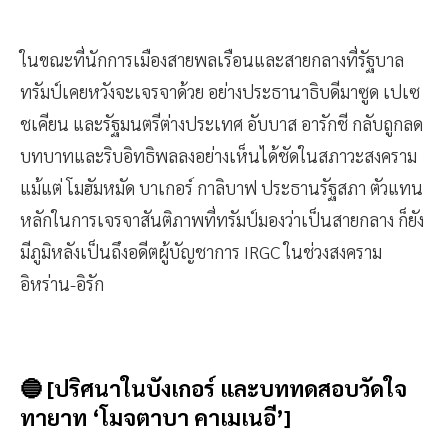
ในขณะที่นักการเมืองสายพลเรือนและสายกลางที่รัฐบาล
ทรัมป์เคยหวังจะเจรจาด้วย อย่างประธานาธิบดีมาซูด เปเซ
ชเคียน และรัฐมนตรีต่างประเทศ อับบาส อารักชี กลับถูกลด
บทบาทและริบอิทธิพลลงอย่างเห็นได้ชัดในสภาวะสงคราม
แม้แต่ โมฮัมหมัด บาเกอร์ กาลิบาฟ ประธานรัฐสภา ตัวแทน
หลักในการเจรจาสันติภาพที่ทรัมป์มองว่าเป็นสายกลาง ก็ยัง
มีภูมิหลังเป็นถึงอดีตผู้บัญชาการ IRGC ในช่วงสงคราม
อิหร่าน-อิรัก
🔵 [ปริศนาในบังเกอร์ และบททดสอบวัดใจ
ทายาท ‘โมจตาบา คาเมเนอี’]