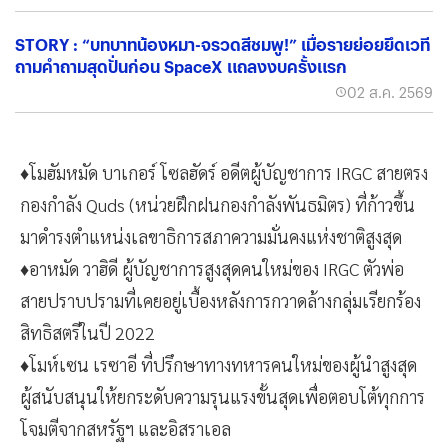
STORY : “บทบาทน้องหมา-จรวดสีชมพู!” เมื่อรายย่อยยึดเวที
ถามคำถามสุดปั่นก่อน SpaceX แถลงงบครั้งแรก
02 ส.ค. 2569
♦️โมฮัมหมัด บาเกอร์ โซลฮัดร์ อดีตผู้บัญชาการ IRGC สายตรง
กองกำลัง Quds (หน่วยฝึกฝนกองกำลังพันธมิตร) ที่ก้าวขึ้น
มาดำรงตำแหน่งเลขาธิการสภาความมั่นคงแห่งชาติสูงสุด
♦️อาหมัด วาฮิดี ผู้บัญชาการสูงสุดคนใหม่ของ IRGC ตัวพ่อ
สายปราบปรามที่เคยอยู่เบื้องหลังการกวาดล้างกลุ่มเรียกร้อง
สิทธิสตรีในปี 2022
♦️โมห์เซน เรซาอี ที่ปรึกษาทางทหารคนใหม่ของผู้นำสูงสุด
ผู้สนับสนุนให้ยกระดับความรุนแรงขั้นสุดเพื่อตอบโต้ทุกการ
โจมตีจากสหรัฐฯ และอิสราเอล