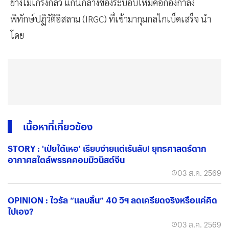
ย่างไม่เกรงกลัว แกนกลางของระบอบใหม่คือกองกำลัง
พิทักษ์ปฏิวัติอิสลาม (IRGC) ที่เข้ามากุมกลไกเบ็ดเสร็จ นำ
โดย
เนื้อหาที่เกี่ยวข้อง
STORY : 'เป่ยไต้เหอ' เรียบง่ายแต่เร้นลับ! ยุทธศาสตร์ตาก
อากาศสไตล์พรรคคอมมิวนิสต์จีน
03 ส.ค. 2569
OPINION : ไวรัล “แลบลิ้น” 40 วิฯ ลดเครียดจริงหรือแค่คิด
ไปเอง?
03 ส.ค. 2569