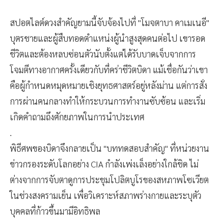
สปอตไลต์ดวงสำคัญยามนี้จับจ้องไปที่ "โมจตาบา คาเมเนอี"
บุตรชายและผู้สืบทอดตำแหน่งผู้นำสูงสุดคนต่อไป เขารอด
ชีวิตและต้องหลบซ่อนตัวนับตั้งแต่ได้รับบาดเจ็บจากการ
โจมตีทางอากาศครั้งเดียวกับที่คร่าชีวิตบิดา แม้เชื่อกันว่าเขา
คือผู้กำหนดหมุดหมายเชิงยุทธศาสตร์อยู่หลังม่าน แต่การสั่ง
การผ่านคนกลางทำให้กระบวนการทำงานซับซ้อน และเริ่ม
เกิดคำถามถึงศักยภาพในการนำประเทศ
.
พิธีศพของบิดาจึงกลายเป็น "บททดสอบสำคัญ" ที่หน่วยงาน
ข่าวกรองระดับโลกอย่าง CIA กำลังเพ่งเล็งอย่างใกล้ชิด ไม่
ต่างจากการจับตาดูการประชุมโปลิตบูโรของสหภาพโซเวียต
ในช่วงสงครามเย็น เพื่อวิเคราะห์สภาพร่างกายและระบุตัว
บุคคลที่ก้าวขึ้นมามีอิทธิพล