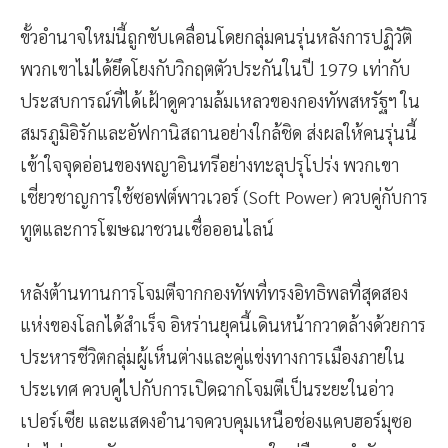
ขั้วอำนาจใหม่นี้ถูกขับเคลื่อนโดยกลุ่มคนรุ่นหลังการปฏิวัติ
พวกเขาไม่ได้ยึดโยงกับวิกฤตตัวประกันในปี 1979 เท่ากับ
ประสบการณ์ที่ได้เฝ้าดูความล้มเหลวของกองทัพสหรัฐฯ ใน
สมรภูมิอิรักและอัฟกานิสถานอย่างใกล้ชิด ส่งผลให้คนรุ่นนี้
เข้าใจจุดอ่อนของพญาอินทรีอย่างทะลุปรุโปร่ง พวกเขา
เชี่ยวชาญการใช้ซอฟต์พาวเวอร์ (Soft Power) ควบคู่กับการ
ทูตและการโฆษณาชวนเชื่อออนไลน์
หลังต้านทานการโจมตีจากกองทัพที่ทรงอิทธิพลที่สุดสอง
แห่งของโลกได้สำเร็จ อิหร่านยุคนี้เดินหน้ากวาดล้างด้วยการ
ประหารชีวิตกลุ่มผู้เห็นต่างและคู่แข่งทางการเมืองภายใน
ประเทศ ควบคู่ไปกับการเปิดฉากโจมตีเป็นระยะในอ่าว
เปอร์เซีย และแสดงอำนาจควบคุมเหนือช่องแคบฮอร์มุซอ