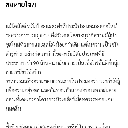
ลมหายใจ?]
แม้โดนัลด์ ทรัมป์ จะแสดงท่าทีประนีประนอมระลอกใหม่
ระหว่างการประชุม G7 ที่ฝรั่งเศส โดยระบุว่าอิหร่านมีผู้นำ
ชุดใหม่ที่ฉลาดและสุดโต่งน้อยกว่าเดิม แต่ในความเป็นจริง
คำขู่ทำลายล้างก่อนหน้านี้ของทรัมป์ต่อประเทศที่มี
ประชากรกว่า 90 ล้านคน กลับกลายเป็นเชื้อไฟชั้นดีที่กลุ่ม
สายเหยี่ยวใช้สร้าง
วาทกรรมสร้างความชอบธรรมภายในประเทศว่า "เรากำลังสู้
เพื่อความอยู่รอด" และบั่นทอนอำนาจต่อรองของกลุ่มสาย
กลางที่เคยเจรจาโครงการนิวเคลียร์เมื่อทศวรรษก่อนจน
หมดสิ้น
ซ้ำร้าย ข้อตกลงล่าสุดของรัฐบาลทรัมป์ในการปลดล็อก