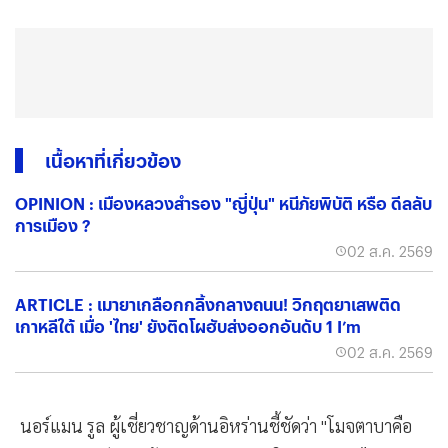
เนื้อหาที่เกี่ยวข้อง
OPINION : เมืองหลวงสำรอง "ญี่ปุ่น" หนีภัยพิบัติ หรือ ดีลลับ
การเมือง ?
02 ส.ค. 2569
ARTICLE : เมายาเกลือกกลิ้งกลางถนน! วิกฤตยาเสพติด
เกาหลีใต้ เมื่อ 'ไทย' ยังติดโผฮับส่งออกอันดับ 1 I’m
02 ส.ค. 2569
นอร์แมน รูล ผู้เชี่ยวชาญด้านอิหร่านชี้ชัดว่า "โมจตาบาคือ