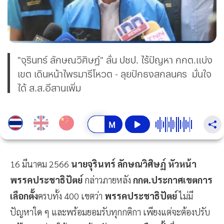
"จุรินทร์ ลักษณวิศิษฏ์" ลั่น ปชป. ไร้ปัญหา กกต.แบ่ง
เขต เดินหน้าไพรมารีโหวต - ลุยปักธงสกลนคร มั่นใจ
ได้ ส.ส.อีสานเพิ่ม
16 มีนาคม 2566
นายจุรินทร์ ลักษณวิศิษฏ์ หัวหน้า
พรรคประชาธิปัตย์
กล่าวภายหลัง
กกต.ประกาศเขตการ
เลือกตั้ง
ครบทั้ง 400 เขตว่า
พรรคประชาธิปัตย์
ไม่มี
ปัญหาใด ๆ และพร้อมยอมรับทุกกติกา เพียงแต่จะต้องปรับ