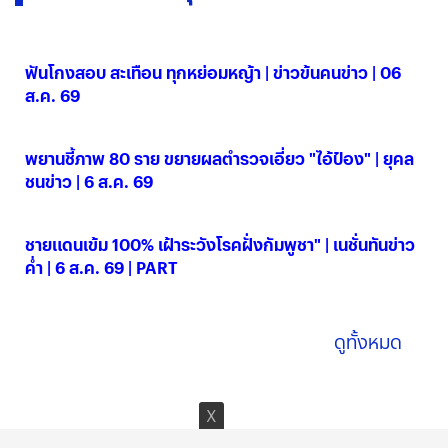
ฟันโกงสอบ สะเทือน ทุกหย่อมหญ้า | ข่าวข้นคนข่าว | 06
ส.ค. 69
06 ส.ค. 2569
พยานชี้ภาพ 80 ราย ขยายผลตำรวจเอี่ยว "ไอ้ป๋อง" | ยุคล
ชนข่าว | 6 ส.ค. 69
06 ส.ค. 2569
ชายแดนเข้ม 100% เฝ้าระวังโรคฝั่งกัมพูชา" | เนชั่นทันข่าว
ค่ำ | 6 ส.ค. 69 | PART
06 ส.ค. 2569
ดูทั้งหมด