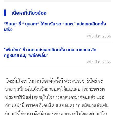
เนื้อหาที่เกี่ยวข้อง
“วิษณุ” ชี้ “ ยุบสภา” ได้ทุกวัน รอ “กกต.” แบ่งเขตเลือกตั้ง
เสร็จ
16 มี.ค. 2566
"เพื่อไทย" ชี้ กกต.แบ่งเขตเลือกตั้ง กทม.บางแบบ ขัด
กฎหมาย ระบุ "พิลึกพิลั่น"
14 มี.ค. 2566
โดยมั่นใจว่า ในการเลือกตั้งครั้งนี้ พรรคประชาธิปัตย์ จะ
สามารถปักธงในจังหวัดสกลนครได้แน่นอน เพราะ
พรรค
ประชาธิปัตย์
เคยอยู่ในใจชาวสกลนครมาก่อนแล้ว และ
ก่อนหน้านี้ พรรคฯ ก็เคยมี ส.ส.สกลนคร 10 สมัยมาแล้วเช่น
กัน แต่ที่ผ่านมา ผู้สมัครของพรรค อาจจะไม่โดดเด่น แต่ใน