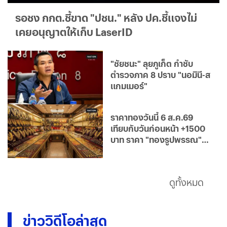
รอชง กกต.ชี้ขาด "ปชน." หลัง ปค.ชี้แจงไม่
เคยอนุญาตให้เก็บ LaserID
"ชัยชนะ" ลุยภูเก็ต กำชับ
ตำรวจภาค 8 ปราบ "นอมินี-ส
แกมเมอร์"
ราคาทองวันนี้ 6 ส.ค.69
เทียบกับวันก่อนหน้า +1500
บาท ราคา "ทองรูปพรรณ"
ขายออก 67,550 บาท
ดูทั้งหมด
ข่าววิดีโอล่าสุด