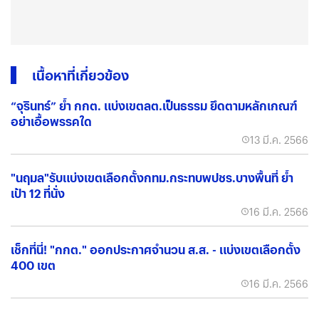
เนื้อหาที่เกี่ยวข้อง
“จุรินทร์” ย้ำ กกต. แบ่งเขตลต.เป็นธรรม ยึดตามหลักเกณฑ์
อย่าเอื้อพรรคใด
13 มี.ค. 2566
"นฤมล"รับแบ่งเขตเลือกตั้งกทม.กระทบพปชร.บางพื้นที่ ย้ำ
เป้า 12 ที่นั่ง
16 มี.ค. 2566
เช็กที่นี่! "กกต." ออกประกาศจำนวน ส.ส. - แบ่งเขตเลือกตั้ง
400 เขต
16 มี.ค. 2566