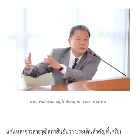
นายแพทย์สรณ บุญใบชัยพฤกษ์ ประธาน กสทช.
แต่แหล่งข่าวสายวุฒิสภายืนยันว่า ประเด็นสำคัญที่เตรียม