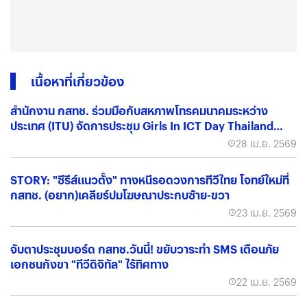
เนื้อหาที่เกี่ยวข้อง
สำนักงาน กสทช. ร่วมมือกับสหภาพโทรคมนาคมระหว่าง
ประเทศ (ITU) จัดการประชุม Girls In ICT Day Thailand
2026
28 เม.ย. 2569
STORY: "ซีรีส์แนวตั้ง" ทางหนีรอดวงการทีวีไทย โจทย์ใหม่ที่
กสทช. (อยาก)เคลียร์ปมโฆษณาประกบซ้าย-ขวา
23 เม.ย. 2569
จับตาประชุมบอร์ด กสทช.วันนี้! ขยับวาระทำ SMS เตือนภัย
เอกชนกังขา "ทีวีดิจิทัล" ไร้ทิศทาง
22 เม.ย. 2569