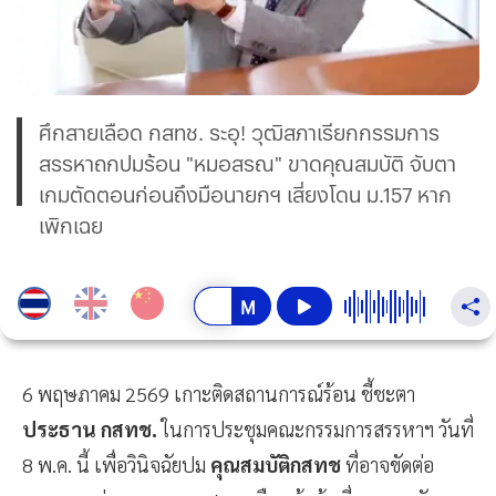
ศึกสายเลือด กสทช. ระอุ! วุฒิสภาเรียกกรรมการ
สรรหาถกปมร้อน "หมอสรณ" ขาดคุณสมบัติ จับตา
เกมตัดตอนก่อนถึงมือนายกฯ เสี่ยงโดน ม.157 หาก
เพิกเฉย
6 พฤษภาคม 2569 เกาะติดสถานการณ์ร้อน ชี้ชะตา
ประธาน กสทช.
ในการประชุมคณะกรรมการสรรหาฯ วันที่
8 พ.ค. นี้ เพื่อวินิจฉัยปม
คุณสมบัติกสทช
ที่อาจขัดต่อ