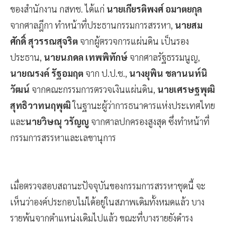
ของสำนักงาน กสทช. ได้แก่
นายเกียรติพงศ์ อมาตยกุล
จากศาลฎีกา ทำหน้าที่ประธานกรรมการสรรหา,
นายสม
ศักดิ์ สุวรรณสุจริต
จากผู้ตรวจการแผ่นดิน เป็นรอง
ประธาน,
นายนภดล เทพพิทักษ์
จากศาลรัฐธรรมนูญ,
นายณรงค์ รัฐอมฤต
จาก ป.ป.ช.,
นางยุพิน ชลานนท์นิ
วัฒน์
จากคณะกรรมการตรวจเงินแผ่นดิน,
นายเศรษฐพุฒิ
สุทธิวาทนฤพุฒิ
ในฐานะผู้ว่าการธนาคารแห่งประเทศไทย
และ
นายวิษณุ วรัญญู
จากศาลปกครองสูงสุด ซึ่งทำหน้าที่
กรรมการสรรหาและเลขานุการ
เมื่อตรวจสอบสถานะปัจจุบันของกรรมการสรรหาชุดนี้ จะ
เห็นว่าองค์ประกอบไม่ได้อยู่ในสภาพเดิมทั้งหมดแล้ว บาง
รายพ้นจากตำแหน่งเดิมไปแล้ว ขณะที่บางรายยังดำรง