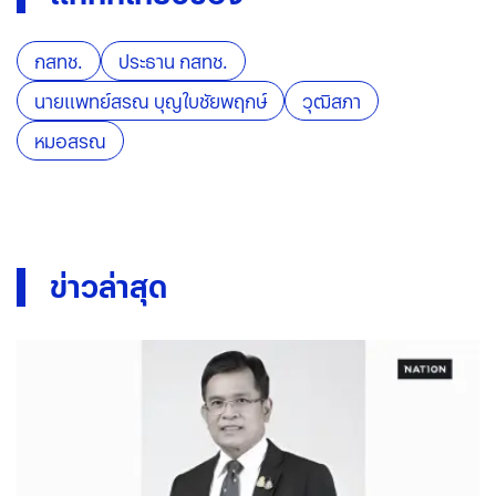
กสทช.
ประธาน กสทช.
นายแพทย์สรณ บุญใบชัยพฤกษ์
วุฒิสภา
หมอสรณ
ข่าวล่าสุด