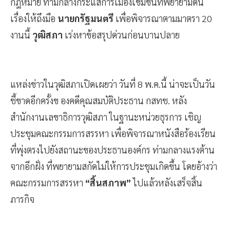
กฎหมาย ท่ามกลางกระแสการเมืองเข้มข้นที่พยายามดัน
เรื่องให้ถึงมือ
นายกรัฐมนตรี
เพื่อพิจารณาตามมาตรา 20
งานนี้
วุฒิสภา
เร่งหาข้อสรุปด่วนก่อนบานปลาย
แหล่งข่าวในวุฒิสภาเปิดเผยว่า วันที่ 8 พ.ค.นี้ น่าจะเป็นวัน
ชี้ขาดอีกครั้งข องคดีคุณสมบัติประธาน กสทช. หลัง
สำนักงานเลขาธิการวุฒิสภา ในฐานะหน่วยธุรการ เชิญ
ประชุมคณะกรรมการสรรหา เพื่อพิจารณาหนังสือร้องเรียน
ที่พุ่งตรงไปยังสถานะของประธานองค์กร ท่ามกลางแรงต้าน
จากอีกฝั่ง ที่พยายามสกัดไม่ให้การประชุมเกิดขึ้น โดยอ้างว่า
คณะกรรมการสรรหา
“สิ้นสภาพ”
ไปแล้วหลังเสร็จสิ้น
ภารกิจ