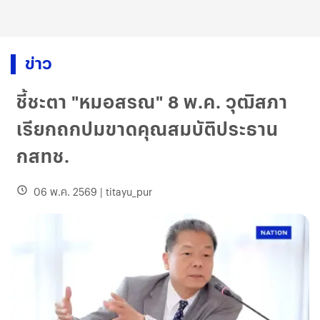
ข่าว
ชี้ชะตา "หมอสรณ" 8 พ.ค. วุฒิสภา
เรียกถกปมขาดคุณสมบัติประธาน
กสทช.
06 พ.ค. 2569
|
titayu_pur