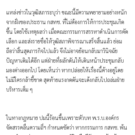
แหล่งข่าวในวุฒิสภาระบุว่า ขณะนี้มีความพยายามอย่างหนัก
จากฝั่งของประธาน กสทช. ที่ไม่ต้องการให้การประชุมเกิด
ขึ้น โดยใช้เหตุผลว่า เมื่อคณะกรรมการสรรหาดำเนินการคัด
เลือก และส่งรายชื่อให้วุฒิสภาพิจารณาเสร็จสิ้นแล้ว ย่อม
ถือว่าสิ้นสุดภารกิจไปแล้ว จึงไม่อาจย้อนกลับมาวินิจฉัย
ปัญหาเดิมได้อีก แต่ฝ่ายที่ผลักดันให้เดินหน้าประชุมกลับ
มองต่างออกไป โดยเห็นว่า หากปล่อยให้เรื่องนี้ค้างอยู่โดย
ไม่มีใครกล้าชี้ขาด สุดท้ายแรงกดดันจะเด้งกลับไปถล่มฝ่าย
บริหารเต็ม ๆ
ในทางกฎหมาย ปมนี้ร้อนขึ้นเพราะตัวบท พ.ร.บ.องค์กร
จัดสรรคลื่นความถี่ฯ กำหนดชัดว่า หากกรรมการ กสทช. พ้น