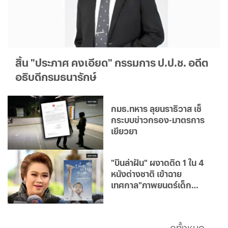
สิ้น "ประภาศ คงเอียด" กรรมการ ป.ป.ช. อดีต
อธิบดีกรมธนารักษ์
กมธ.ทหาร ลุยนราธิวาส เช็
กระบบข่าวกรอง-มาตรการ
เยียวยา
"บินล่าฝัน" ผงาดติด 1 ใน 4
หนังต่างชาติ เข้าฉาย
เทศกาล"ภาพยนตร์เด็ก
ปักกิ่ง"
ดูทั้งหมด