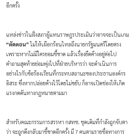
อีกครั้ง
แหล่งข่าวในฝั่งสภาผู้แทนราษฎรประเมินว่าอาจจะเป็นเกม
“ตัดตอน”
ไม่ให้เผือกร้อนไหลถึงนายกรัฐมนตรีโดยตรง
เพราะหากไม่มีใครยอมชี้ขาด แล้วเรื่องยืดค้างอยู่ต่อไป
คำถามสุดท้ายย่อมพุ่งไปที่ฝ่ายบริหารว่า จะดำเนินการ
อย่างไรกับข้อร้องเรียนที่กระทบสถานะของประธานองค์กร
อิสระ ซึ่งหากปล่อยค้างไว้โดยไม่ขยับ ก็อาจเปิดช่องให้เกิด
แรงกดดันทางกฎหมายตามมา
สำหรับคณะกรรมการสรรหา กสทช. ชุดเดิมที่กำลังถูกจับตา
ว่า จะถูกดึงกลับมาชี้ขาดอีกครั้ง มี 7 คนตามรายชื่อทางการ