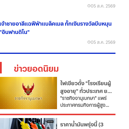
05 ส.ค. 2569
เจ้าชายอาลีแฉฟีฟ่าแบล็คเมล กั๊กเงินรางวัลบีบหนุน
"อินฟานติโน"
05 ส.ค. 2569
ข่าวยอดนิยม
ไฟเขียวตั้ง "โรงเรียนผู้
สูงอายุ" ทั่วประเทศ ยก
"ราชกิจจานุเบกษา" แพร่
ระดับคุณภาพชีวิต เช็ก
ประกาศกรมกิจการผู้สูง
เงื่อนไข
อายุ เปิดเกณฑ์จัดตั้ง
"โรงเรียนผู้สูงอายุ" มุ่งขับ
ราคาน้ำมันพรุ่งนี้ (3
เคลื่อนสังคมสูงวัยอย่างมี