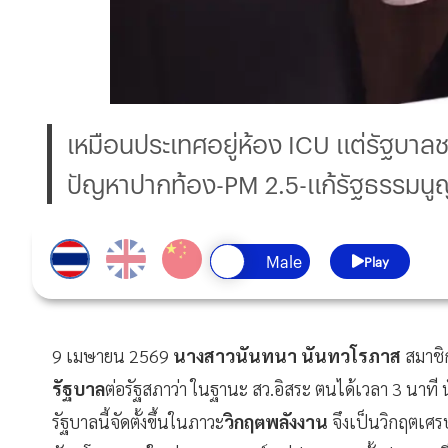
เหมือนประเทศอยู่ห้อง ICU แต่รัฐบาล
ปัญหาปากท้อง-PM 2.5-แก้รัฐธรรมนูญ 
Play
9 เมษายน 2569
นางสาวนันทนา นันทวโรภาส
สมาชิ
รัฐบาล
ต่อรัฐสภาว่า ในฐานะ สว.อิสระ ตนได้เวลา 3 นาที นั
รัฐบาลนี้จัดตั้งขึ้นในภาวะ
วิกฤตพลังงาน
จึงเป็นวิกฤตเศร