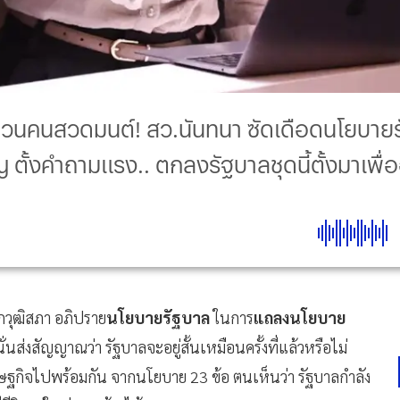
ชวนคนสวดมนต์! สว.นันทนา ซัดเดือดนโยบายรั
ตั้งคำถามแรง.. ตกลงรัฐบาลชุดนี้ตั้งมาเพื่
กวุฒิสภา อภิปราย
นโยบายรัฐบาล
ในการ
แถลงนโยบาย
่นส่งสัญญาณว่า รัฐบาลจะอยู่สั้นเหมือนครั้งที่แล้วหรือไม่
ษฐกิจไปพร้อมกัน จากนโยบาย 23 ข้อ ตนเห็นว่า รัฐบาลกำลัง