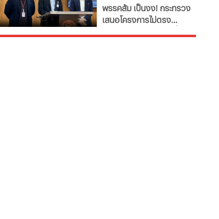
พรรคส้ม เป็นงง! กระทรวง
โครงการไม่ตรงภารกิจ
เสนอโครงการไม่ตรง
ภารกิจ ก.พลังงาน ชงซื้อ
เครื่องอบกล้วยตาก-
สปก.ซื้อเครื่องทำลูกชิ้น-
ตัดตะไคร้ - แฉ! รองปลัด
มท.ตบโต๊ะไม่พอใจขอ
เอกสารเพิ่ม