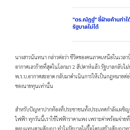
"ดร.ณัฏฐ์" ชี้ฝ่ายค้านทำ
รัฐบาลไม่ได้
นางสาวนันทนา กล่าวต่อว่า ชีวิตของคนภาคเหนือในเวลานี้
อากาศเลวร้ายที่สุดในโลกมา 2 สัปดาห์แล้ว รัฐบาลกลับไม่บร
พ.ร.บ.อากาศสะอาด กลับมาดำเนินการให้เป็นกฎหมายต่อไป
ของนายทุนเท่านั้น
สำหรับปัญหาปากท้องที่ประชาชนทั้งประเทศกำลังเผชิญอยู่ใ
ไฟฟ้า ทุกวันนี้เราใช้ไฟฟ้าราคาแพง เพราะค่าพร้อมจ่ายที่
ตอบแทนตามสัญญา ทำไมรัฐบาลไม่รื้อโครงสร้างสัญญาทาส