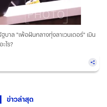
ฐบาล "เพ้อฝันกลางทุ่งลาเวนเดอร์" เมิน
ออะไร?
ข่าวล่าสุด