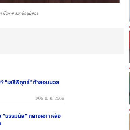
ทวโรภาส สมาชิกวุฒิสภา
? "เสรีพิศุทธ์" ท้าสอนมวย
09 เม.ย. 2569
าย “ธรรมนัส” กลางสภา หลัง
ล