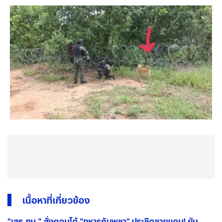
เนื้อหาที่เกี่ยวข้อง
"เสธ.ทบ." สั่งตอบโต้ "ทหารกัมพูชา" ประชิดชายแดน! ยัน