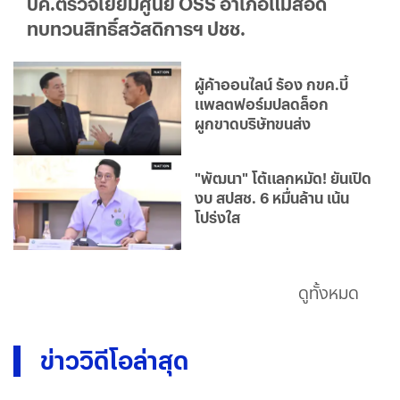
ปค.ตรวจเยี่ยมศูนย์ OSS อำเภอแม่สอด
ทบทวนสิทธิ์สวัสดิการฯ ปชช.
ผู้ค้าออนไลน์ ร้อง กขค.บี้
แพลตฟอร์มปลดล็อก
ผูกขาดบริษัทขนส่ง
"พัฒนา" โต้แลกหมัด! ยันเปิด
งบ สปสช. 6 หมื่นล้าน เน้น
โปร่งใส
ดูทั้งหมด
ข่าววิดีโอล่าสุด