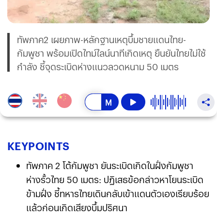
ทัพภาค2 เผยภาพ-หลักฐานเหตุบึ้มชายแดนไทย-
กัมพูชา พร้อมเปิดไทม์ไลน์นาทีเกิดเหตุ ยืนยันไทยไม่ใช้
กำลัง ชี้จุดระเบิดห่างแนวลวดหนาม 50 เมตร
KEY
POINTS
ทัพภาค 2 โต้กัมพูชา ยันระเบิดเกิดในฝั่งกัมพูชา
ห่างรั้วไทย 50 เมตร: ปฏิเสธข้อกล่าวหาโยนระเบิด
ข้ามฝั่ง ชี้ทหารไทยเดินกลับเข้าแดนตัวเองเรียบร้อย
แล้วก่อนเกิดเสียงบึ้มปริศนา