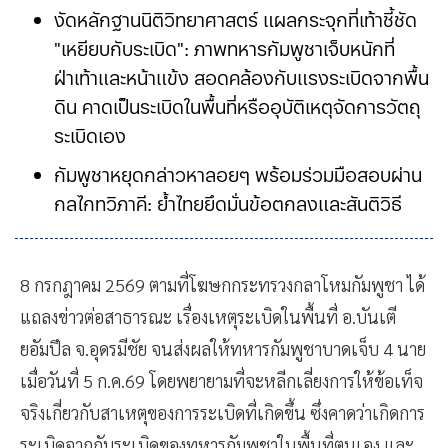
งัดหลักฐานนิติวิทยาศาสตร์ แผลกระจุกที่เท้าชี้ชัด
"เหยียบกับระเบิด": ภาพทหารกัมพูชาเจ็บหนักที่
ฝ่าเท้าและหน้าแข้ง สอดคล้องกับแรงระเบิดจากพื้น
ดิน คาดเป็นระเบิดในพื้นที่หรืออุบัติเหตุจัดการวัตถุ
ระเบิดเอง
กัมพูชาหยุดกล่าวหาลอยๆ พร้อมร่วมมือสอบผ่าน
กลไกทวิภาคี: ย้ำไทยยึดมั่นข้อตกลงและสันติวิธี
8 กรกฎาคม 2569 ตามที่โฆษกกระทรวงกลาโหมกัมพูชา ได้
แถลงข่าวต่อสาธารณะ เรื่องเหตุระเบิดในพื้นที่ อ.บันเตี
ยอัมปึล จ.อุดรมีชัย จนส่งผลให้ทหารกัมพูชาบาดเจ็บ 4 นาย
เมื่อวันที่ 5 ก.ค.69 โดยพยายามที่จะหลีกเลี่ยงการให้ข้อเท็จ
จริงเกี่ยวกับสาเหตุของการระเบิดที่เกิดขึ้น ซึ่งคาดว่าเกิดการ
ระเบิดจากกับระเบิดของทหารกัมพูชาในพื้นที่ตนเอง และ