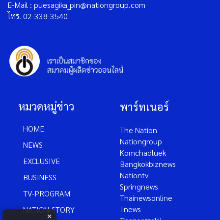
E-Mail : puesagika_pin@nationgroup.com
โทร. 02-338-3540
หมวดหมู่ข่าว
พาร์ทเนอร์
HOME
The Nation
Nationgroup
NEWS
Komchadluek
EXCLUSIVE
Bangkokbiznews
Nationtv
BUSINESS
Springnews
TV-PROGRAM
Thainewsonline
Tnews
NATION-STORY
×