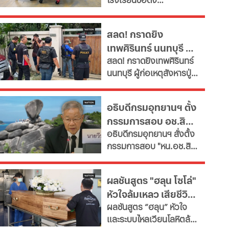
จำเป็น" ตั้งเป้าลดขนาด
แล้ว
อ.บางกรวย จ.นนทบุรี
ข้าราชการลงอย่างน้อย
ล่าสุด ผู้ก่อเหตุเสียชีวิต
15% ภายในปี 2572 หลังงบ
สลด! กราดยิง
แล้ว ขณะที่ยอดผู้เสียชีวิต
รายจ่ายบุคลากรพุ่งทะยาน
เทพศิรินทร์ นนทบุรี ดับ
พุ่งเป็น 7 ราย บาดเจ็บกว่า
กระทบเงินลงทุนโครงสร้าง
สลด! กราดยิงเทพศิรินทร์
15 ราย
7 พบยิงปู่ย่าก่อนบุก
พื้นฐานและการพัฒนา
นนทบุรี ผู้ก่อเหตุสังหารปู่
ประเทศ เผย 11 สายงานจะ
โรงเรียน
กับย่าเสียชีวิตภายในบ้าน
หายไป เช็กที่นี่
ก่อนพกอาวุธและกระสุนมา
อธิบดีกรมอุทยานฯ ตั้ง
ก่อเหตุที่โรงเรียน
กรรมการสอบ อช.สิมิ
อธิบดีกรมอุทยานฯ​ สั่งตั้ง
ลัน ให้วีระ พักแรม 4 ปี
กรรมการสอบ "หน.อช.สิมิ
ก่อน
ลัน" ปมอนุญาต "อ.วีระ"
และคณะพักแรมฝ่าฝืนประ
ผลชันสูตร "ฮลุน โซโล่"
กาศกรมฯหรือไม่
หัวใจล้มเหลว เสียชีวิต
ผลชันสูตร “ฮลุน” หัวใจ
ยังไม่ตัดปมสารพิษ
และระบบไหลเวียนโลหิตล้ม