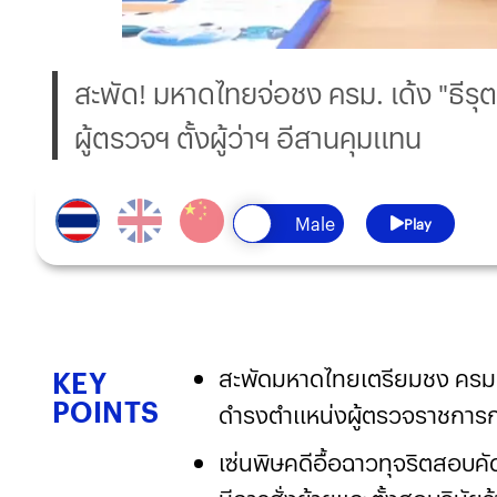
สะพัด! มหาดไทยจ่อชง ครม. เด้ง "ธีรุต
ผู้ตรวจฯ ตั้งผู้ว่าฯ อีสานคุมแทน
Play
สะพัดมหาดไทยเตรียมชง ครม. วัน
KEY
POINTS
ดำรงตำแหน่งผู้ตรวจราชกา
เซ่นพิษคดีอื้อฉาวทุจริตสอบคั