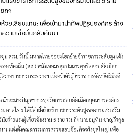
ยร้ายแรงข้าราชการระดับสูงของกรมไปแล้ว 5 ราย
ายกฯ
ามห้วยเสียบแทน: เพื่อเข้ามานำทัพปฏิรูปองค์กร ล้าง
ความเชื่อมั่นกลับคืนมา
 ครม. วันนี้ มหาดไทยจ่อชงโยกย้ายข้าราชการระดับสูง เด้ง
กครองท้องถิ่น (สถ.) หลังเจอมรสุมปมฉาวทุจริตสอบคัดเลือก
ู้ตรวจราชการกระทรวงฯ เล็งคว้าตัวผู้ว่าราชการจังหวัดฝีมือดี
นหน้าสะสางปัญหาการทุจริตการสอบคัดเลือกบุคลากรองค์กร
งมหาดไทย ได้มีคำสั่งย้ายข้าราชการระดับสูงของกรมส่งเสริม
ยร้ายแรงผู้เกี่ยวข้องรวม 5 ราย รวมถึง นายอนุทิน ชาญวีรกูล
ามแต่งตั้งคณะกรรมการตรวจสอบข้อเท็จจริงชุดใหญ่ เพื่อ