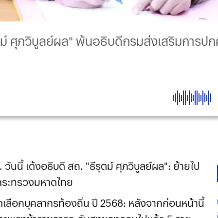
ม์ ศุภวิบูลย์ผล" พ้นอธิบดีกรมส่งเสริมการปกค
นี้ เด้งอธิบดี สถ. "ธีรุตม์ ศุภวิบูลย์ผล": ย้ายไป
รกระทรวงมหาดไทย
ดเลือกบุคลากรท้องถิ่น ปี 2568: หลังจากก่อนหน้านี้