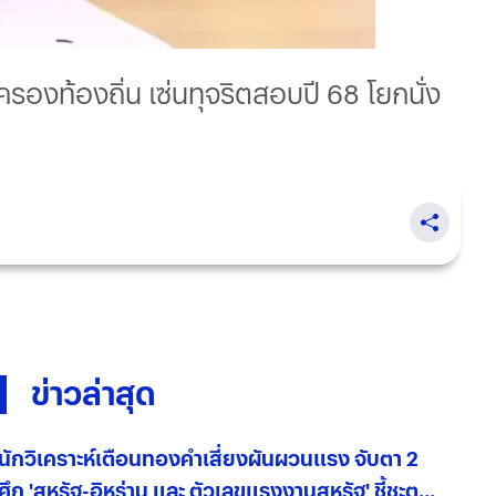
รองท้องถิ่น เซ่นทุจริตสอบปี 68 โยกนั่ง
ข่าวล่าสุด
นักวิเคราะห์เตือนทองคำเสี่ยงผันผวนแรง จับตา 2
ศึก 'สหรัฐ-อิหร่าน และ ตัวเลขแรงงานสหรัฐ' ชี้ชะตา