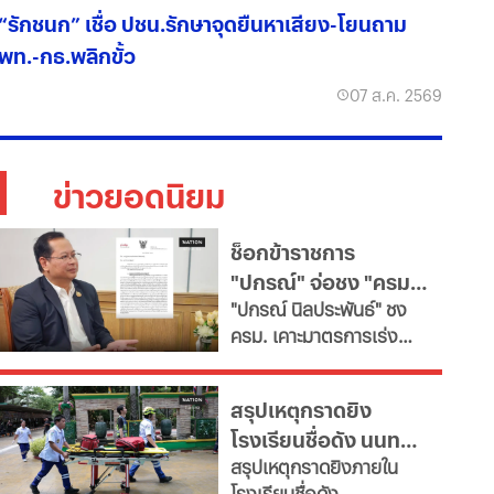
“รักชนก” เชื่อ ปชน.รักษาจุดยืนหาเสียง-โยนถาม
พท.-กธ.พลิกขั้ว
07 ส.ค. 2569
ข่าวยอดนิยม
ช็อกข้าราชการ
"ปกรณ์" จ่อชง "ครม."
​"ปกรณ์ นิลประพันธ์" ชง
รื้อใหญ่กำลังคนภาครัฐ
ครม. เคาะมาตรการเร่ง
เช็ก 11 สายงานจะหาย
ด่วน ปฏิรูประบบบริหาร
ไป
จัดการกำลังคนภาครัฐ สั่ง
สรุปเหตุกราดยิง
ทุกกระทรวง "ตรึงกำลัง
โรงเรียนชื่อดัง นนทบุรี
ใหม่-ยุบเลิกตำแหน่งว่าง
สรุปเหตุกราดยิงภายใน
และสายงานสนับสนุนไม่
ล่าสุด ผู้ก่อเหตุเสียชีวิต
โรงเรียนชื่อดัง