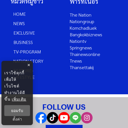
หมวดหมู่ข่าว
พาร์ทเนอร์
HOME
The Nation
Nationgroup
NEWS
Komchadluek
EXCLUSIVE
Bangkokbiznews
Nationtv
BUSINESS
Springnews
TV-PROGRAM
Thainewsonline
Tnews
NATION-STORY
×
Thansettakij
FEATURE-
เราใช้คุกกี้
LIFESTYLE
เพื่อให้
เว็บไซต์
ทำงานได้ดี
ขึ้น
เพิ่มเติม
FOLLOW US
ยอมรับ
ตั้งค่า