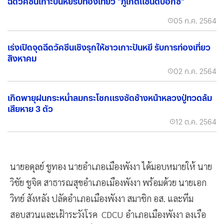
ฉีดวัคซีนเกาะปันหยีรับท่องเที่ยว "ภูเก็ตแซนด์บ๊อกซ์"
05 ก.ค. 2564
เร่งเปิดจุดฉีดวัคซีนเชิงรุกให้ชาวเกาะปันหยี รับการท่องเที่ยว
สิงหาคม
02 ก.ค. 2564
เกิดพายุฝนกระหน่ำลมกระโชกแรงซัดช้างหน้าหลวงปู่ทวดล้ม
เสียหาย 3 ตัว
12 ต.ค. 2564
นายอดุลย์ ชูทอง นายอำเภอเมืองพังงา ได้มอบหมายให้ นาย
วิชัย ชูจิต สาธารณสุขอำเภอเมืองพังงา พร้อมด้วย นายเอก
วิทย์ สังหลัง ปลัดอำเภอเมืองพังงา สมาชิก อส. และทีม
สอบสวนและเฝ้าระวังโรค CDCU อำเภอเมืองพังงา ลงเรือ