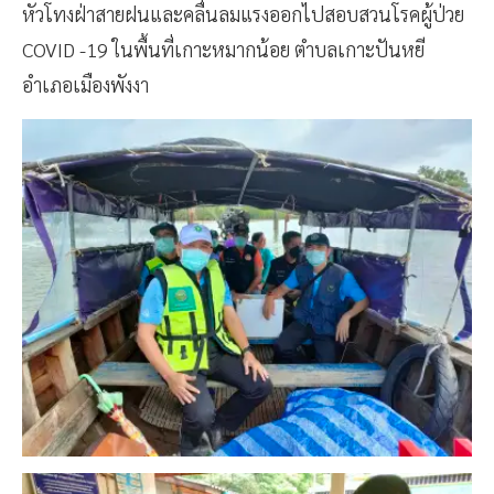
หัวโทงฝ่าสายฝนและคลื่นลมแรงออกไปสอบสวนโรคผู้ป่วย
COVID -19 ในพื้นที่เกาะหมากน้อย ตำบลเกาะปันหยี
อำเภอเมืองพังงา