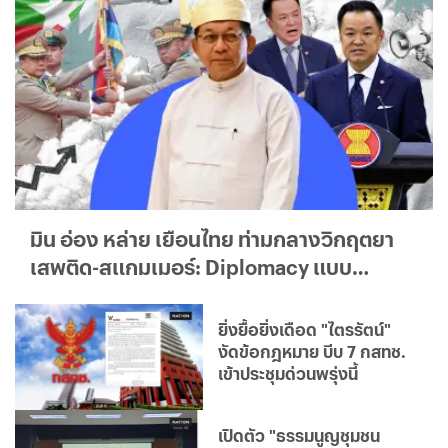
มิน อ่อง หล่าย เยือนไทย ท่ามกลางวิกฤตยา
เสพติด-สแกมเมอร์: Diplomacy แบบ
ใด...ใครได้ประโยชน์จริง?
ยิ่งยื้อยิ่งเดือด "ไตรรัตน์"
งัดข้อกฎหมาย บีบ 7 กสทช.
เข้าประชุมด่วนพรุ่งนี้
เปิดตัว "ธรรมนูญชุมชน