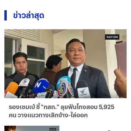
ข่าวล่าสุด
รองเซมเบ้ ชี้ "กสถ." ลุยฟันโกงสอบ 5,925
คน วางแนวทางเลิกจ้าง-ไล่ออก