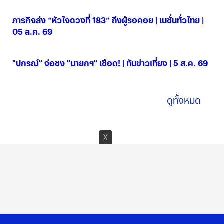
ภารกิจส่ง “หัวใจดวงที่ 183” ถึงผู้รอคอย | เนชั่นทั่วไทย |
05 ส.ค. 69
05 ส.ค. 2569
"ปกรณ์" จ่อชง "นายกฯ" เชือด! | ทันข่าวเที่ยง | 5 ส.ค. 69
05 ส.ค. 2569
ดูทั้งหมด