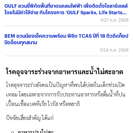
GULF ชวนชี้พิกัดพื้นที่ขาดแคลนไฟฟ้า เพื่อติดตั้งโซลาร์เซลล์
โดยไม่มีค่าใช้จ่าย กับโครงการ ‘GULF Sparks, Life Starts
เติมพลังไฟให้ชีวิต’
27 ก.ค. 2569
BEM ชวนน้องเช็คความพร้อม พิชิต TCAS ปีที่ 18 ติวติดท็อป
ปิดจ็อบทุกสนาม
24 ก.ค. 2569
โรคอุจจาระร่วงจากอาหารและน้ำไม่สะอาด
โรคอุจจาระร่วงยังคงเป็นปัญหาที่พบได้บ่อยในเด็กช่วงเปิด
เทอม โดยเฉพาะจากการรับประทานอาหารหรือดื่มน้ำที่ปน
เปื้อนเชื้อแบคทีเรีย ไวรัส หรือพยาธิ
ปัจจัยเสี่ยงสำคัญ ได้แก่
อาหารปรุงไม่สุก