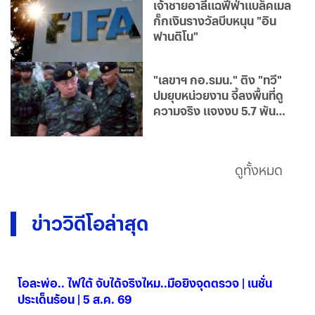
เจ้าชายอาลีแฉฟีฟ่าแบล็คเมล
กั๊กเงินรางวัลบีบหนุน "อิน
ฟานติโน"
"เลขาฯ กอ.รมน." ติง "ทวี"
ปมยุบหน่วยงาน จี้ลงพื้นที่ดู
ความจริง แจงงบ 5.7 พัน
ล้าน วิจารณ์ได้ แต่ข้อมูลต้อง
ครบถ้วน
ดูทั้งหมด
ข่าววิดีโอล่าสุด
โอละพ่อ.. ไฟใต้ จับได้จริงไหม..มือยิงจุดตรวจ | เนชั่น
ประเด็นร้อน | 5 ส.ค. 69
05 ส.ค. 2569