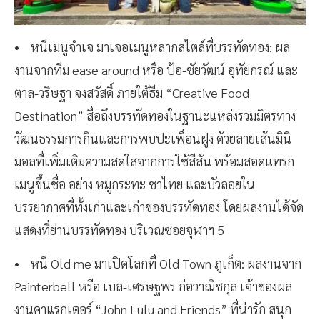
• หนีเมนูจำเจ มาเจอเมนูหลากสไตล์ที่บรรทัดทอง: ผล
งานจากทีม ease around หรือ ป้อ-ชัยวัฒน์ อุทัยกรณ์ และ
ตาล-วริษฐา จงสวัสดิ์ ภายใต้ธีม “Creative Food
Destination” สื่อถึงบรรทัดทองในฐานะแหล่งรวมมิตรทาง
วัฒนธรรมการกินและการพบปะเพื่อนฝูง ด้วยลายเส้นมินิ
มอลที่เพิ่มเติมความสดใสจากการใช้สีสัน พร้อมสอดแทรก
เมนูขึ้นชื่อ อย่าง หมูกระทะ ชาไทย และบัวลอยใน
บรรยากาศที่ทั้งเก่าและเก๋าของบรรทัดทอง โดยผลงานได้จัด
แสดงที่ย่านบรรทัดทอง บริเวณซอยจุฬาฯ 5
• หนี Old me มาเปิดโลกที่ Old Town ภูเก็ต: ผลงานจาก
Painterbell หรือ เบล-เศรษฐพร ก่อวาณิชกุล เจ้าของผล
งานคาแรกเตอร์ “John Lulu and Friends” ที่น่ารัก สนุก