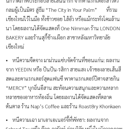
นักวาดภาพประกอบลายเส้นน่ารัก จากคาแรกเตอร์สาวตัว
กลมผู้เป็นมิตร สู่ธีม “The City in Your Palm” ที่รวม
เชียงใหม่ไว้ในมือ ทั้งข้าวซอย ไส้อั่ว หรือแม้กระทั่งโคมล้าน
นา โดยผลงานได้จัดแสดงที่ One Nimman ร้าน LONDON
BAKERY และร้านสุกี้ช้างเผือก สาขาหลังมหาวิทยาลัย
เชียงใหม่
• หนีความจืดจาง มาม่วนแซ่บจัดจ้านที่ขอนแก่น: ผลงาน
จาก YEEDIN หรือ ปันปัน-รสิกา สายแสง เจ้าของลายเส้นสี
สดและคาแรกเตอร์สุดแฟนซี พาคาแรกเตอร์ปีศาจสายกิน
“MERCY” บุกถิ่นอีสาน สะท้อนความสนุกและความหลาก
หลายของอาหารท้องถิ่น โดยผลงานได้จัดแสดงที่ตลาด
ต้นตาล ร้าน Nap’s Coffee และร้าน Roast8ry Khonkaen
• หนีความเฉา มาเอาเอเนอร์จี้ที่พัทยา: ผลงานจาก
Sahred Toy หรือ ต๊อด-อารักษ์ อ่อนวิลัย หนึ่งในนักวาดภาพ