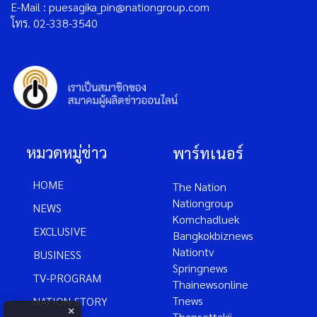
E-Mail : puesagika_pin@nationgroup.com
โทร. 02-338-3540
หมวดหมู่ข่าว
พาร์ทเนอร์
HOME
The Nation
Nationgroup
NEWS
Komchadluek
EXCLUSIVE
Bangkokbiznews
Nationtv
BUSINESS
Springnews
TV-PROGRAM
Thainewsonline
Tnews
NATION-STORY
×
Thansettakij