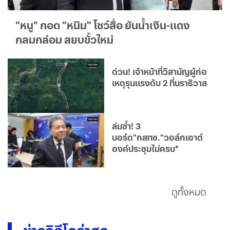
"หนู" กอด "หนิม" โชว์สื่อ ยันน้ำเงิน-แดง
กลมกล่อม สยบขั้วใหม่
ด่วน! เจ้าหน้าที่วิสามัญผู้ก่อ
เหตุรุนแรงดับ 2 ที่นราธิวาส
ล่มซ้ำ! 3
บอร์ด"กสทช."วอล์กเอาต์
องค์ประชุมไม่ครบ*
ดูทั้งหมด