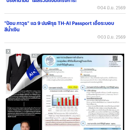
มาไงก่อน? กางปมพิรุธ TH-AI Passport ชี้แปลกประหลาด มี
"บริษัทน้ำมัน" โผล่ร่วมแจมโครงการ!
04 มิ.ย. 2569
"ป้อม ภาวุธ" แฉ 9 ปมพิรุธ TH-AI Passport เอื้อระบอบ
สีน้ำเงิน
03 มิ.ย. 2569
X