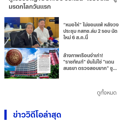
ผู้เชี่ยวชาญ ICOMOS ประเมิน "เชียงใหม่" สู่
มรดกโลกวันแรก
“หมอไห่” ไม่ยอมแพ้ หลังวง
ประชุม กสทช.ล่ม 2 รอบ นัด
ใหม่ 6 ส.ค.นี้
ล้างภาพเรือนจำเก่า!
"ราชทัณฑ์" ยันไม่ใช่ "แดน
สนธยา ตรวจสอบยาก" ชู
เรือนจำยุคใหม่โปร่งใส มุ่ง
แก้ไขฟื้นฟูผู้ต้องขังคืนสู่
สังคม
ดูทั้งหมด
ข่าววิดีโอล่าสุด