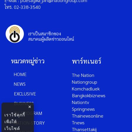
คุณพฤศจิกา ปิ่นแก้ว
E-Mail : puesagika_pin@nationgroup.com
โทร. 02-338-3540
หมวดหมู่ข่าว
พาร์ทเนอร์
HOME
The Nation
Nationgroup
NEWS
Komchadluek
EXCLUSIVE
Bangkokbiznews
×
Nationtv
BUSINESS
เราใช้คุกกี้
Springnews
TV-PROGRAM
เพื่อให้
Thainewsonline
เว็บไซต์
Tnews
NATION-STORY