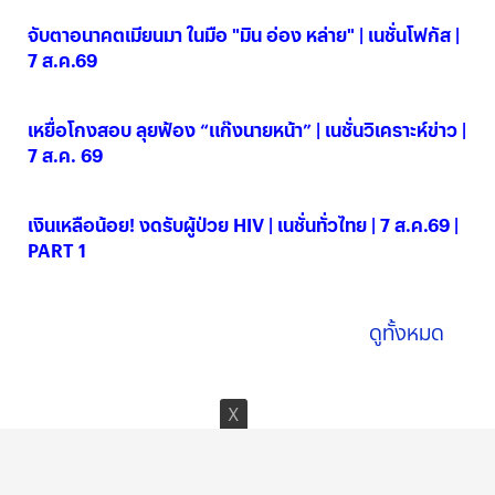
จับตาอนาคตเมียนมา ในมือ "มิน อ่อง หล่าย" | เนชั่นโฟกัส |
7 ส.ค.69
07 ส.ค. 2569
เหยื่อโกงสอบ ลุยฟ้อง “แก๊งนายหน้า” | เนชั่นวิเคราะห์ข่าว |
7 ส.ค. 69
07 ส.ค. 2569
เงินเหลือน้อย! งดรับผู้ป่วย HIV | เนชั่นทั่วไทย | 7 ส.ค.69 |
PART 1
07 ส.ค. 2569
ดูทั้งหมด