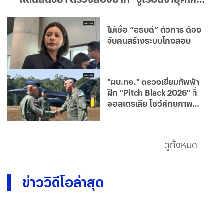
โปร่งใส มุ่งแก้ไขฟื้นฟูผู้ต้องขังคืนสู่สังคม
ไม่เชื่อ “อธิบดี” ตัวการ ต้อง
จับคนสร้างระบบโกงสอบ
"ผบ.ทอ." ตรวจเยี่ยมทัพฟ้า
ฝึก "Pitch Black 2026" ที่
ออสเตรเลีย โชว์ศักยภาพ
ไทยเวทีโลก
ดูทั้งหมด
ข่าววิดีโอล่าสุด