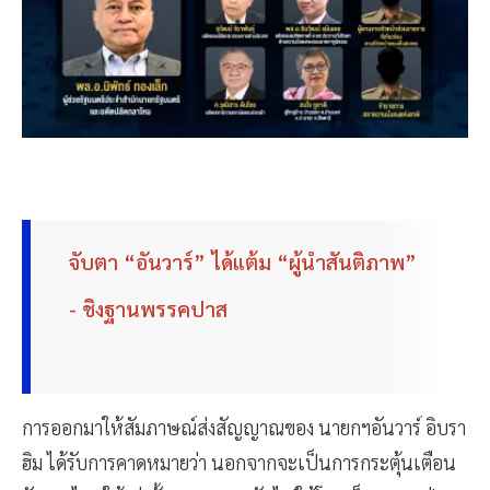
จับตา “อันวาร์” ได้แต้ม “ผู้นำสันติภาพ”
- ชิงฐานพรรคปาส
การออกมาให้สัมภาษณ์ส่งสัญญาณของ นายกฯอันวาร์ อิบรา
ฮิม ได้รับการคาดหมายว่า นอกจากจะเป็นการกระตุ้นเตือน