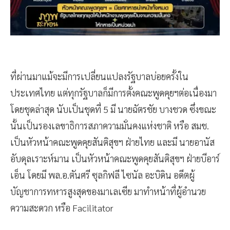
ที่ผ่านมาแม้จะมีการเปลี่ยนแปลงรัฐบาลบ่อยครั้งใน
ประเทศไทย แต่ทุกรัฐบาลก็มีการตั้งคณะพูดคุยฯต่อเนื่องมา
โดยชุดล่าสุด นับเป็นชุดที่ 5 มี นายฉัตรชัย บางชวด ซึ่งขณะ
นั้นเป็นรองเลขาธิการสภาความมั่นคงแห่งชาติ หรือ สมช.
เป็นหัวหน้าคณะพูดคุยสันติสุขฯ ฝ่ายไทย และมี นายอานัส
อับดุลเราะห์มาน เป็นหัวหน้าคณะพูดคุยสันติสุขฯ ฝ่ายบีอาร์
เอ็น โดยมี พล.อ.ตันศรี ซุลกิฟลี ไซนัล อะบิดิน อดีตผู้
บัญชาการทหารสูงสุดของมาเลเซีย มาทำหน้าที่ผู้อำนวย
ความสะดวก หรือ Facilitator