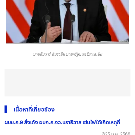
นายอันวาร์ อิบราฮิม นายกรัฐมนตรีมาเลเซีย
เนื้อหาที่เกี่ยวข้อง
ผบช.ภ.9 สั่งเด้ง ผบก.ภ.จว.นราธิวาส เซ่นไฟใต้เกิดเหตุถี่
25 ก.ค. 2568