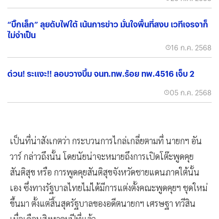
“บิ๊กเล็ก” ลุยดับไฟใต้ เน้นการข่าว มั่นใจพื้นที่สงบ เวทีเจรจาก็
ไม่จำเป็น
16 ก.ค. 2568
ด่วน! ระแงะ!! ลอบวางบึ้ม จนท.ทพ.ร้อย ทพ.4516 เจ็บ 2
05 ก.ค. 2568
เป็นที่น่าสังเกตว่า กระบวนการไกล่เกลี่ยตามที่ นายกฯ อัน
วาร์ กล่าวถึงนั้น โดยนัยน่าจะหมายถึงการเปิดโต๊ะพูดคุย
สันติสุข หรือ การพูดคุยสันติสุขจังหวัดชายแดนภาคใต้นั้น
เอง ซึ่งทางรัฐบาลไทยไม่ได้มีการแต่งตั้งคณะพูดคุยฯ ชุดใหม่
ขึ้นมา ตั้งแต่สิ้นสุดรัฐบาลของอดีตนายกฯ เศรษฐา ทวีสิน
เมื่อเดือนสิงหาคมปีที่แล้ว