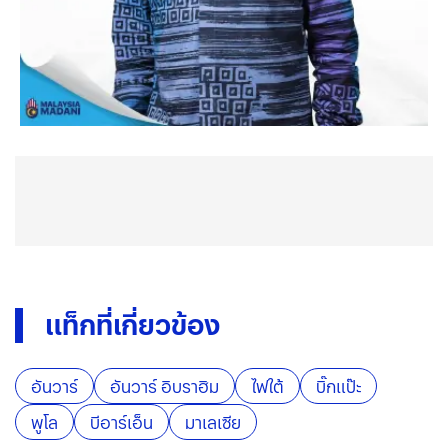
แท็กที่เกี่ยวข้อง
อันวาร์
อันวาร์ อิบราฮิม
ไฟใต้
บิ๊กแป๊ะ
พูโล
บีอาร์เอ็น
มาเลเซีย