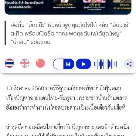
จ่อตั้ง “บิ๊กแป๊ะ” หัวหน้าพูดคุยดับไฟใต้ หลัง “อันวาร์”
สะกิด พร้อมเปิดชื่อ “คณะพูดคุยดับไฟใต้ชุดใหญ่” -
“บิ๊กชิน” ร่วมแจม
13 สิงหาคม 2568 ช่วงที่รัฐบาลกับกองทัพ กำลังฝุ่นตลบ
เรื่องปัญหาชายแดนไทย-กัมพูชา เพราะชาวบ้านร้านตลาด
ยังมองว่าการทำงานไม่สอดประสานเป็นเนื้อเดียวกันเสียที
ล่าสุดมีความเคลื่อนไหวเกี่ยวกับปัญหาชายแดนอีกด้านหนึ่ง