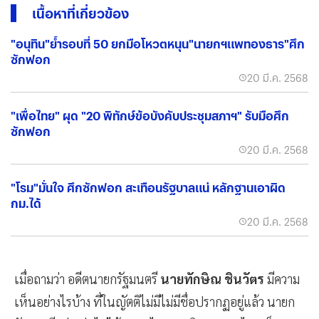
เนื้อหาที่เกี่ยวข้อง
"อนุทิน"ย้ำรอบที่ 50 ยกมือโหวตหนุน"นายกฯแพทองธาร"ศึก
ซักฟอก
20 มี.ค. 2568
"เพื่อไทย" ผุด "20 พิทักษ์ข้อบังคับประชุมสภาฯ" รับมือศึก
ซักฟอก
20 มี.ค. 2568
"โรม"มั่นใจ ศึกซักฟอก สะเทือนรัฐบาลแน่ หลักฐานเอาผิด
กม.ได้
20 มี.ค. 2568
เมื่อถามว่า อดีตนายกรัฐมนตรี
นายทักษิณ​ ชินวัตร​
มีความ
เห็นอย่างไรบ้าง ที่ในญัตติไม่มีไม่มีชื่อปรากฏอยู่แล้ว นายก