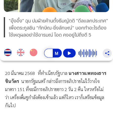
"อุ๊งอิ๊ง" ฉุน ปมฝ่ายค้านตั้งธีมญัตติ "ดีลแลกประเทศ"
เพื่อตระกูลชิน​ “ทักษิณ-ยิ่งลักษณ์” บอกทำอะไรต้อง
ใช้เหตุผลอย่าใช้อารมณ์​ โอด​ คงอยู่ไม่ถึงตี​ 5
20 มีนาคม 2568 ที่ทำเนียบรัฐบาล
นางสาวแพทองธาร​
ชินวัตร​​
นายกรัฐมนตรี กล่าวถึงการอภิปรายไม่ไว้วางใจ​
มาตรา ​151 ที่จะมีการอภิปรายยาว​ 2 วัน​ 2 คืน​ ไหวหรือไม่​
ว่า​ เครื่องดื่มชูกำลังต้องเข้าแล้ว แต่ก็ไหว เราก็เตรียมข้อมูล
กันไป