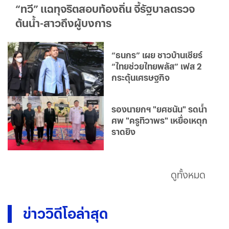
“ทวี” แฉทุจริตสอบท้องถิ่น จี้รัฐบาลตรวจ
ต้นน้ำ-สาวถึงผู้บงการ
“ธนกร” เผย ชาวบ้านเชียร์
“ไทยช่วยไทยพลัส” เฟส 2
กระตุ้นเศรษฐกิจ
รองนายกฯ "ยศชนัน" รดน้ำ
ศพ "ครูทิวาพร" เหยื่อเหตุก
ราดยิง
ดูทั้งหมด
ข่าววิดีโอล่าสุด