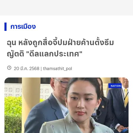
การเมือง
ฉุน​ หลังถูกสื่อจี้ปม​ฝ่ายค้านตั้งธีม
ญัตติ​ "ดีลแลกประเทศ"
20 มี.ค. 2568
|
thamsathit_pol