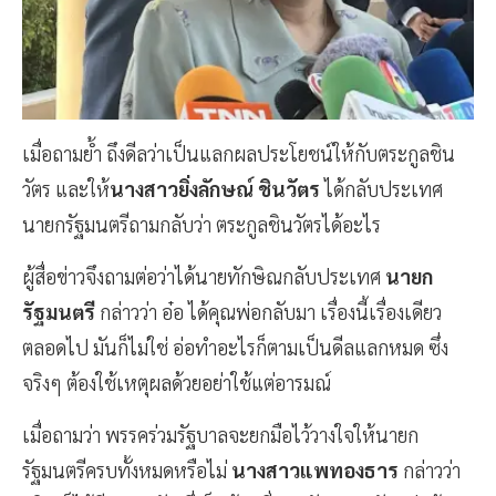
เมื่อถามย้ำ ถึงดีลว่าเป็นแลกผลประโยชน์​ให้กับตระกูลชิน
วัตร​ และให้
นางสาวยิ่ง​ลักษณ์​ ชิน​วัต​ร​
ได้กลับประเทศ
นายกรัฐมนตรีถามกลับว่า ตระกูลชินวัตรได้อะไร
ผู้สื่อข่าวจึงถามต่อว่าได้นายทักษิณกลับประเทศ
นายก
รัฐมนตรี​
กล่าวว่า​ อ๋อ​ ได้คุณพ่อกลับมา เรื่องนี้เรื่องเดียว
ตลอดไป​ มันก็ไม่ใช่​ อ่อทำอะไรก็ตามเป็นดีลแลกหมด​ ซึ่ง
จริงๆ ต้องใช้เหตุผลด้วยอย่าใช้แต่อารมณ์
เมื่อถามว่า พรรคร่วมรัฐบาลจะยกมือไว้วางใจให้นายก
รัฐมนตรีครบทั้งหมดหรือไม่
นางสาวแพทองธาร
กล่าวว่า