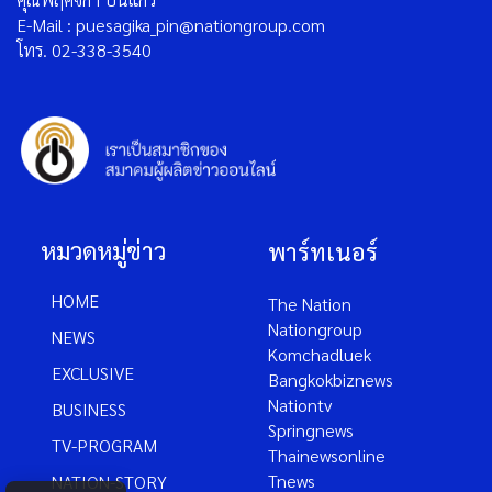
E-Mail : puesagika_pin@nationgroup.com
โทร. 02-338-3540
หมวดหมู่ข่าว
พาร์ทเนอร์
HOME
The Nation
Nationgroup
NEWS
Komchadluek
EXCLUSIVE
Bangkokbiznews
Nationtv
BUSINESS
Springnews
TV-PROGRAM
Thainewsonline
Tnews
NATION-STORY