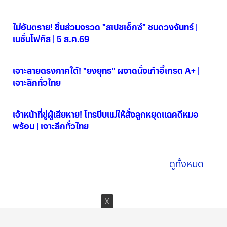
ไม่อันตราย! ชิ้นส่วนจรวด "สเปซเอ็กซ์" ชนดวงจันทร์ |
เนชั่นโฟกัส | 5 ส.ค.69
06 ส.ค. 2569
เจาะสายตรงภาคใต้! "ยงยุทธ" ผงาดนั่งเก้าอี้เกรด A+ |
เจาะลึกทั่วไทย
06 ส.ค. 2569
เจ้าหน้าที่ขู่ผู้เสียหาย! โทรบีบแม่ให้สั่งลูกหยุดแฉคดีหมอ
พร้อม | เจาะลึกทั่วไทย
06 ส.ค. 2569
ดูทั้งหมด