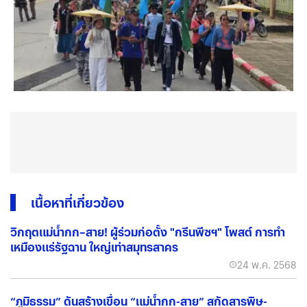
เนื้อหาที่เกี่ยวข้อง
วิกฤตแม่น้ำกก–สาย! ผู้ร่วมก่อตั้ง "กรีนพีซฯ" โพสต์ การทำ
เหมืองแร่รัฐฉาน ใหญ่เท่าสมุทรสาคร
24 พ.ค. 2568