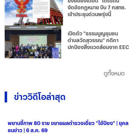
ยิ่งยื้อยิ่งเดือด "ไตรรัตน์"
งัดข้อกฎหมาย บีบ 7 กสทช.
เข้าประชุมด่วนพรุ่งนี้
เปิดตัว "ธรรมนูญชุมชน
ตำบลวัดสุวรรณ" กติกา
ปกป้องสิ่งแวดล้อมจาก EEC
ดูทั้งหมด
ข่าววิดีโอล่าสุด
พยานชี้ภาพ 80 ราย ขยายผลตำรวจเอี่ยว "ไอ้ป๋อง" | ยุคล