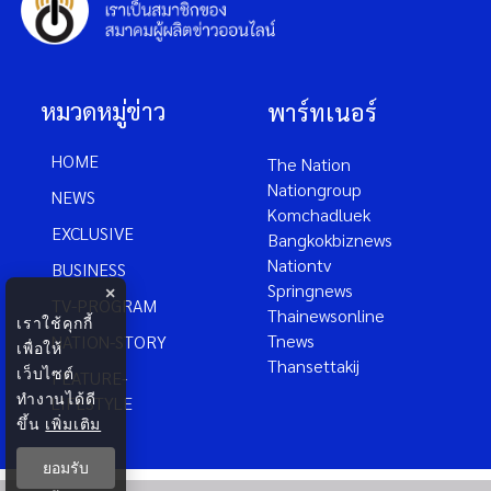
หมวดหมู่ข่าว
พาร์ทเนอร์
HOME
The Nation
Nationgroup
NEWS
Komchadluek
EXCLUSIVE
Bangkokbiznews
×
Nationtv
BUSINESS
Springnews
เราใช้คุกกี้
TV-PROGRAM
Thainewsonline
เพื่อให้
Tnews
NATION-STORY
เว็บไซต์
Thansettakij
ทำงานได้ดี
FEATURE-
ขึ้น
เพิ่มเติม
LIFESTYLE
ยอมรับ