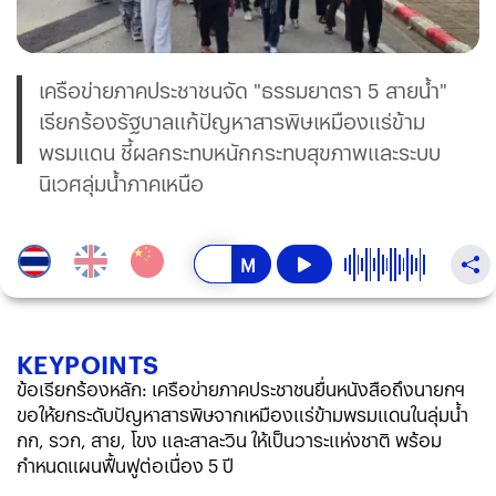
เครือข่ายภาคประชาชนจัด "ธรรมยาตรา 5 สายน้ำ"
เรียกร้องรัฐบาลแก้ปัญหาสารพิษเหมืองแร่ข้าม
พรมแดน ชี้ผลกระทบหนักกระทบสุขภาพและระบบ
นิเวศลุ่มน้ำภาคเหนือ
KEY
POINTS
ข้อเรียกร้องหลัก: เครือข่ายภาคประชาชนยื่นหนังสือถึงนายกฯ
ขอให้ยกระดับปัญหาสารพิษจากเหมืองแร่ข้ามพรมแดนในลุ่มน้ำ
กก, รวก, สาย, โขง และสาละวิน ให้เป็นวาระแห่งชาติ พร้อม
กำหนดแผนฟื้นฟูต่อเนื่อง 5 ปี