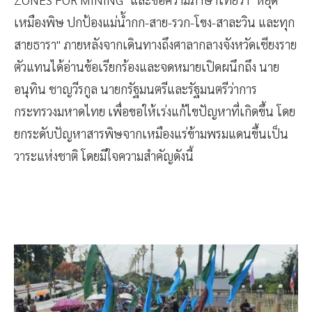
ZONES FOR MINING" และข้อความภาษาไทยว่า "หยุด
เหมืองพิษ ปกป้องแม่น้ำกก-สาย-รวก-โขง-สาละวิน และทุก
สายธารา" ภายหลังจากเดินทางถึงศาลากลางจังหวัดเชียงราย
ตัวแทนได้อ่านข้อเรียกร้องและจดหมายเปิดผนึกถึง นาย
อนุทิน ชาญวีรกูล นายกรัฐมนตรีและรัฐมนตรีว่าการ
กระทรวงมหาดไทย เพื่อขอให้เร่งแก้ไขปัญหาที่เกิดขึ้น โดย
ยกระดับปัญหาสารพิษจากเหมืองแร่ข้ามพรมแดนขึ้นเป็น
วาระแห่งชาติ โดยมีใจความสำคัญดังนี้