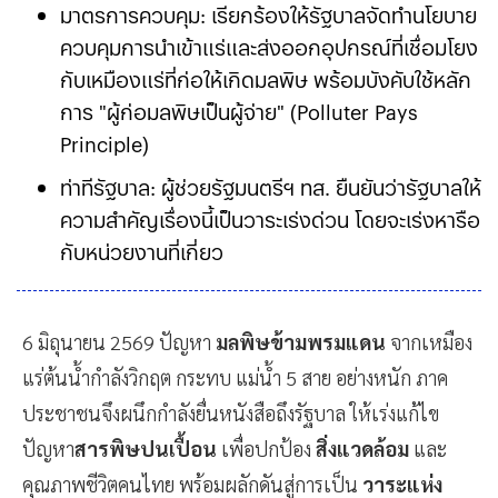
มาตรการควบคุม: เรียกร้องให้รัฐบาลจัดทำนโยบาย
ควบคุมการนำเข้าแร่และส่งออกอุปกรณ์ที่เชื่อมโยง
กับเหมืองแร่ที่ก่อให้เกิดมลพิษ พร้อมบังคับใช้หลัก
การ "ผู้ก่อมลพิษเป็นผู้จ่าย" (Polluter Pays
Principle)
ท่าทีรัฐบาล: ผู้ช่วยรัฐมนตรีฯ ทส. ยืนยันว่ารัฐบาลให้
ความสำคัญเรื่องนี้เป็นวาระเร่งด่วน โดยจะเร่งหารือ
กับหน่วยงานที่เกี่ยวข้องเพื่อหาทางออกในการ
ป้องกันและแก้ไขปัญหาอย่างเป็
6 มิถุนายน 2569 ปัญหา
มลพิษข้ามพรมแดน
จากเหมือง
แร่ต้นน้ำกำลังวิกฤต กระทบ แม่น้ำ 5 สาย อย่างหนัก ภาค
ประชาชนจึงผนึกกำลังยื่นหนังสือถึงรัฐบาล ให้เร่งแก้ไข
ปัญหา
สารพิษปนเปื้อน
เพื่อปกป้อง
สิ่งแวดล้อม
และ