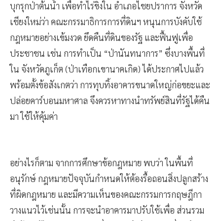
บุกรุกป่าต้นน้ำ เพื่อทำไร่ขิงใน อำเภอไชยปราการ จังหวัด
เชียงใหม่ว่า คณะกรรมาธิการการที่ดินฯ หนุนการบังคับใช้
กฎหมายอย่างเข้มงวด ยึดคืนที่ดินของรัฐ และฟื้นฟูเพื่อ
ประชาชน เช่น การทำเป็น “ป่านันทนาการ” ซึ่งบางพื้นที่
ใน จังหวัดภูเก็ต (ป่าเทือกเขานาคเกิด) ได้ประกาศไปแล้ว
พร้อมตั้งข้อสังเกตว่า การทุบทิ้งอาคารขนาดใหญ่ก่อขยะและ
ปล่อยคาร์บอนมหาศาล จึงควรหาทางนำทรัพย์สินที่รัฐได้คืน
มา ใช้ให้คุ้มค่า
อย่างไรก็ตาม จากการศึกษาข้อกฎหมาย พบว่า ในพื้นที่
อนุรักษ์ กฎหมายปัจจุบันกำหนดให้ต้องรื้อถอนสิ่งปลูกสร้าง
ที่ผิดกฎหมาย และมีความเห็นของคณะกรรมการกฤษฎีกา
วางแนวไว้เช่นนั้น การจะนำอาคารมาปรับใช้เพื่อ ส่วนรวม