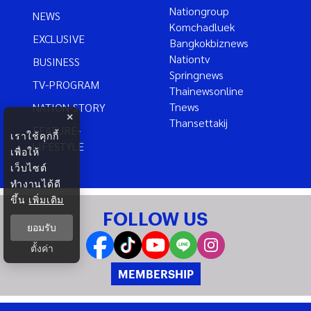
Nationgroup
NEWS
Komchadluek
EXCLUSIVE
Bangkokbiznews
Nationtv
BUSINESS
Springnews
TV-PROGRAM
Thainewsonline
Tnews
NATION-STORY
×
Thansettakij
FEATURE-
เราใช้คุกกี้
LIFESTYLE
เพื่อให้
เว็บไซต์
ทำงานได้ดี
ขึ้น
เพิ่มเติม
FOLLOW US
ยอมรับ
ตั้งค่า
MEMBERSHIP