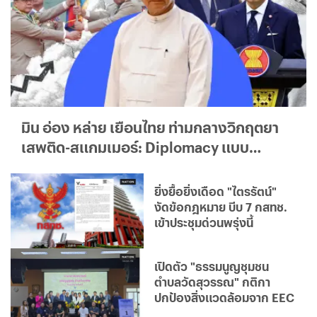
มิน อ่อง หล่าย เยือนไทย ท่ามกลางวิกฤตยา
เสพติด-สแกมเมอร์: Diplomacy แบบ
ใด...ใครได้ประโยชน์จริง?
ยิ่งยื้อยิ่งเดือด "ไตรรัตน์"
งัดข้อกฎหมาย บีบ 7 กสทช.
เข้าประชุมด่วนพรุ่งนี้
เปิดตัว "ธรรมนูญชุมชน
ตำบลวัดสุวรรณ" กติกา
ปกป้องสิ่งแวดล้อมจาก EEC