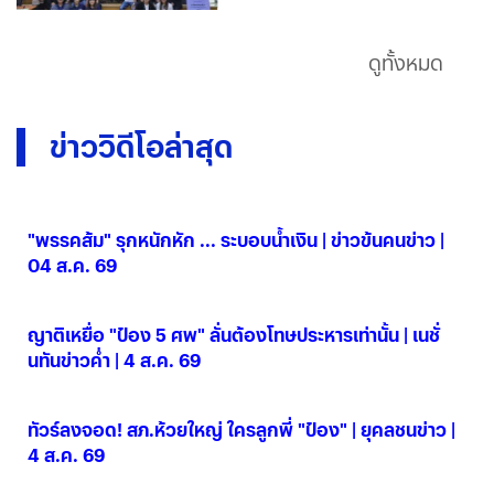
ดูทั้งหมด
ข่าววิดีโอล่าสุด
"พรรคส้ม" รุกหนักหัก ... ระบอบน้ำเงิน | ข่าวข้นคนข่าว |
04 ส.ค. 69
04 ส.ค. 2569
ญาติเหยื่อ "ป๋อง 5 ศพ" ลั่นต้องโทษประหารเท่านั้น | เนชั่
นทันข่าวค่ำ | 4 ส.ค. 69
04 ส.ค. 2569
ทัวร์ลงจอด! สภ.ห้วยใหญ่ ใครลูกพี่ "ป๋อง" | ยุคลชนข่าว |
4 ส.ค. 69
04 ส.ค. 2569