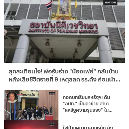
สุดสะเทือนใจ! พ่อรับร่าง "น้องเฟย์" กลับบ้าน
หลังเสียชีวิตรายที่ 9 เหตุสลด รร.ดัง ก่อนนำ
ไปบำเพ็ญกุศล
ถอดบทเรียนสหรัฐฯ! ดัน
"อปท." เป็นตาข่าย สกัด
"สหรัฐความรุนแรง" ใน
"เยาวชน"
ไฟป่าแคนาดาลามหนัก สั่ง