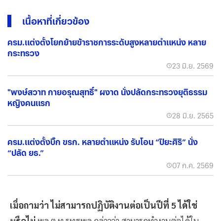
เนื้อหาที่เกี่ยวข้อง
ครม.แต่งตั้งโยกย้ายข้าราชการระดับสูงหลายตำแหน่ง หลาย
กระทรวง
23 มิ.ย. 2569
"พงษ์สวาท กายอรุณสุทธิ์" ผงาด นั่งปลัดกระทรวงยุติธรรม
หญิงคนแรก
28 มิ.ย. 2565
ครม.แต่งตั้งบิ๊ก ขรก. หลายตำแหน่ง รับโอน “ปิยะศิริ” นั่ง
“ปลัด ยธ.”
07 ก.ค. 2569
เมื่อถามว่า ไม่สามารถปฏิบัติงานต่อเป็นปีที่ 5 ได้ใช่
หรือไม่
พล.ต.ท.รุทธพล กล่าวว่า สามารถทำงานต่อได้ใน