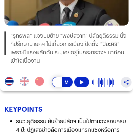
“รุทธพล” แจงปมย้าย "พงษ์สวาท" ปลัดยุติธรรม นั่ง
ที่ปรึกษานายกฯ ไม่เกี่ยวการเมือง ปัดตั้ง “ปิยะศิริ”
เพราะมีแรงผลักดัน ระบุเคยอยู่ในกระทรวงฯ มาก่อน
เข้าใจเนื้องาน
KEY
POINTS
รมว.ยุติธรรม ยันย้ายปลัดฯ เป็นไปตามวงรอบครบ
4 ปี: ปฏิเสธข่าวลือการเมืองแทรกแซงหรือการ