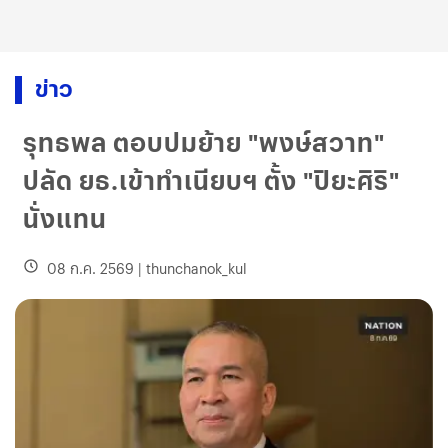
ข่าว
รุทธพล ตอบปมย้าย "พงษ์สวาท"
ปลัด ยธ.เข้าทำเนียบฯ ตั้ง "ปิยะศิริ"
นั่งแทน
08 ก.ค. 2569
|
thunchanok_kul