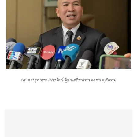
พล.ต.ท.รุทธพล เนาวรัตน์ รัฐมนตรีว่าการกระทรวงยุติธรรม