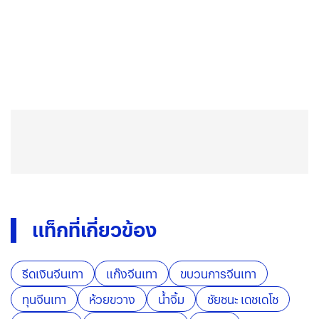
แท็กที่เกี่ยวข้อง
รีดเงินจีนเทา
แก๊งจีนเทา
ขบวนการจีนเทา
ทุนจีนเทา
ห้วยขวาง
น้ำจิ้ม
ชัยชนะ เดชเดโช