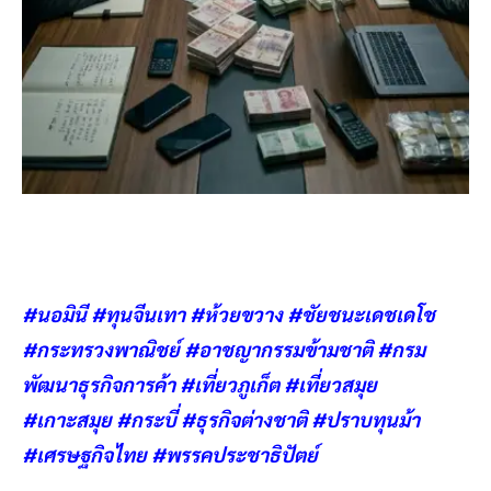
#นอมินี #ทุนจีนเทา #ห้วยขวาง #ชัยชนะเดชเดโช
#กระทรวงพาณิชย์ #อาชญากรรมข้ามชาติ #กรม
พัฒนาธุรกิจการค้า #เที่ยวภูเก็ต #เที่ยวสมุย
#เกาะสมุย #กระบี่ #ธุรกิจต่างชาติ #ปราบทุนม้า
#เศรษฐกิจไทย #พรรคประชาธิปัตย์