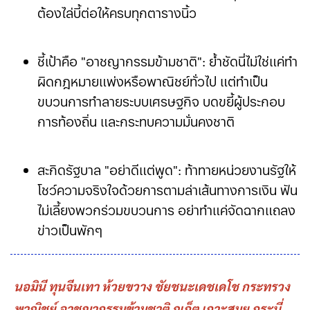
ต้องไล่บี้ต่อให้ครบทุกตารางนิ้ว
ชี้เป้าคือ "อาชญากรรมข้ามชาติ": ย้ำชัดนี่ไม่ใช่แค่ทำ
ผิดกฎหมายแพ่งหรือพาณิชย์ทั่วไป แต่ทำเป็น
ขบวนการทำลายระบบเศรษฐกิจ บดขยี้ผู้ประกอบ
การท้องถิ่น และกระทบความมั่นคงชาติ
สะกิดรัฐบาล "อย่าดีแต่พูด": ท้าทายหน่วยงานรัฐให้
โชว์ความจริงใจด้วยการตามล่าเส้นทางการเงิน ฟัน
ไม่เลี้ยงพวกร่วมขบวนการ อย่าทำแค่จัดฉากแถลง
ข่าวเป็นพักๆ
นอมินี ทุนจีนเทา ห้วยขวาง ชัยชนะเดชเดโช กระทรวง
พาณิชย์ อาชญากรรมข้ามชาติ ภูเก็ต เกาะสมุย กระบี่