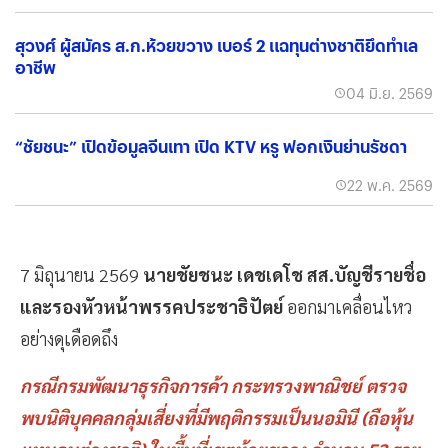
สุวงศ์ ผู้สมัคร ส.ก.ห้วยขวาง เบอร์ 2 แฉทุนต่างชาติยึดทำเล
อาชีพ
04 มิ.ย. 2569
“ชัยชนะ” เปิดข้อมูลจีนเทา เปิด KTV หรู ฟอกเงินย่านรัชดา
22 พ.ค. 2569
7 มิถุนายน 2569
นายชัยชนะ เดชเดโช สส.บัญชีรายชื่อ
และรองหัวหน้าพรรคประชาธิปัตย์
ออกมาเคลื่อนไหว
อย่างดุเดือดถึง
กรณีกรมพัฒนาธุรกิจการค้า กระทรวงพาณิชย์ ตรวจ
พบนิติบุคคลกลุ่มเสี่ยงที่มีพฤติกรรมเป็นนอมินี (ถือหุ้น