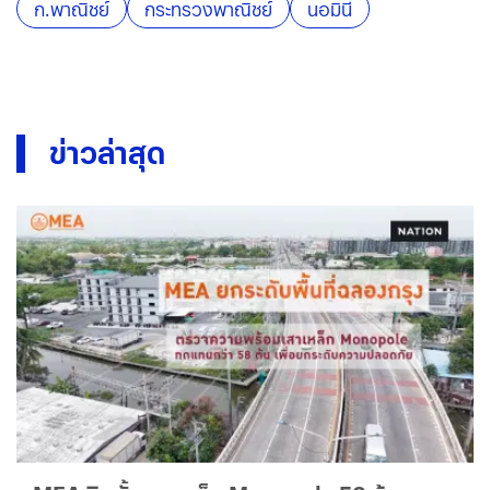
ก.พาณิชย์
กระทรวงพาณิชย์
นอมินี
ข่าวล่าสุด