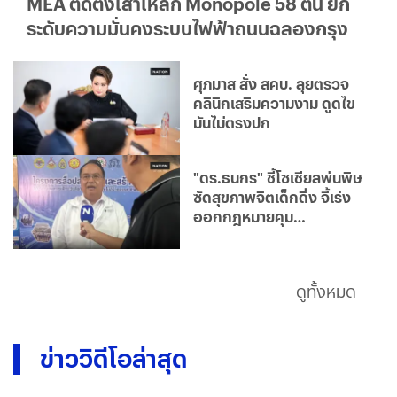
MEA ติดตั้งเสาเหล็ก Monopole 58 ต้น ยก
ระดับความมั่นคงระบบไฟฟ้าถนนฉลองกรุง
ศุภมาส สั่ง สคบ. ลุยตรวจ
คลินิกเสริมความงาม ดูดไข
มันไม่ตรงปก
"ดร.ธนกร" ชี้โซเชียลพ่นพิษ
ซัดสุขภาพจิตเด็กดิ่ง จี้เร่ง
ออกกฎหมายคุม
แพลตฟอร์ม
ดูทั้งหมด
ข่าววิดีโอล่าสุด