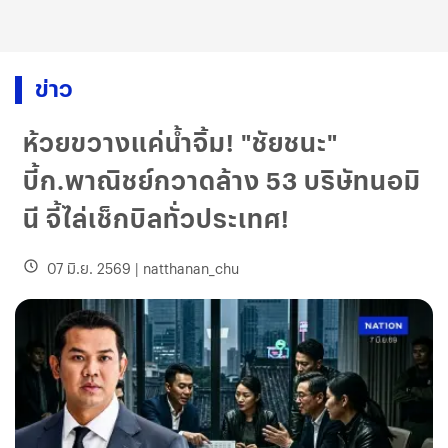
ข่าว
ห้วยขวางแค่น้ำจิ้ม! "ชัยชนะ"
บี้ก.พาณิชย์กวาดล้าง 53 บริษัทนอมิ
นี จี้ไล่เช็กบิลทั่วประเทศ!
07 มิ.ย. 2569
|
natthanan_chu