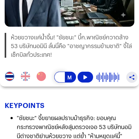
ห้วยขวางแค่น้ำจิ้ม! "ชัยชนะ" บี้ก.พาณิชย์กวาดล้าง
53 บริษัทนอมินี ลั่นนี่คือ "อาชญากรรมข้ามชาติ" จี้ไล่
เช็กบิลทั่วประเทศ!
KEY
POINTS
"ชัยชนะ" จี้ขยายผลปราบม้าธุรกิจ: ขอบคุณ
กระทรวงพาณิชย์หลังสุ่มตรวจเจอ 53 บริษัทนอมิ
นีต่างชาติย่านห้วยขวาง แต่ย้ำ "ห้ามหยุดแค่นี้"