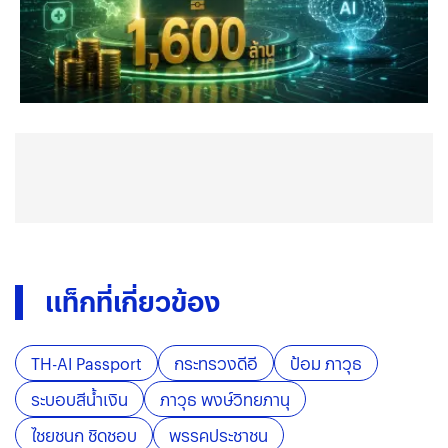
แท็กที่เกี่ยวข้อง
TH-AI Passport
กระทรวงดีอี
ป้อม ภาวุธ
ระบอบสีน้ำเงิน
ภาวุธ พงษ์วิทยภานุ
ไชยชนก ชิดชอบ
พรรคประชาชน