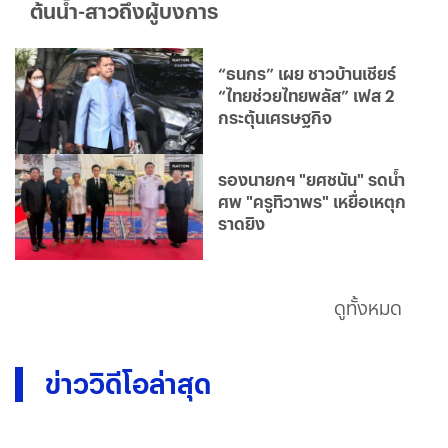
ต้นน้ำ-สาวถึงผู้บงการ
“ธนกร” เผย ชาวบ้านเชียร์
“ไทยช่วยไทยพลัส” เฟส 2
กระตุ้นเศรษฐกิจ
รองนายกฯ "ยศชนัน" รดน้ำ
ศพ "ครูทิวาพร" เหยื่อเหตุก
ราดยิง
ดูทั้งหมด
ข่าววิดีโอล่าสุด