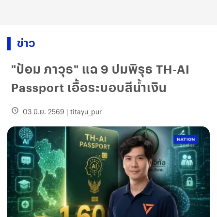
ข่าว
"ป้อม ภาวุธ" แฉ 9 ปมพิรุธ TH-AI
Passport เอื้อระบอบสีน้ำเงิน
03 มิ.ย. 2569
|
titayu_pur