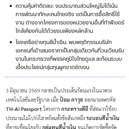
ความคุ้มค่าติดลบ: งบประมาณส่วนใหญ่ไม่ได้เน้น
การพัฒนาทักษะคนไทยจริง แต่เป็นการซื้อสิทธิ์ใช้
งาน ต่างจากโครงการของหน่วยงานอื่นที่ทำฟีเจอร์
ใกล้เคียงกันได้ด้วยงบเพียงหลักล้าน
โยงเครือข่ายทุนสีน้ำเงิน: พบพฤติกรรมบริษัท
เอกชนที่เข้าเสนอราคาเป็นกลุ่มเดียวกันที่วนเวียนรับ
งานในกระทรวงที่พรรคภูมิใจไทยดูแล สะท้อนระบบ
เอื้อประโยชน์กลุ่มทุนผูกขาดชัดเจน
3 มิถุนายน 2569 กลายเป็นประเด็นร้อนแรงในแวดวง
เทคโนโลยีและรัฐบาล เมื่อ
ป้อม ภาวุธ
ออกมาถอดรหัส
TH-AI Passport
โครงการ
กระทรวงดีอี
ที่ส่อแววใช้งบ
ประมาณไม่โปร่งใส พร้อมตั้งข้อสังเกตถึง
ระบอบสีน้ำเงิน
ที่อาจเชื่อมโยงกับ
กลุ่มทุนสีน้ำเงิน
จนเกิดการจัดซื้อจัด