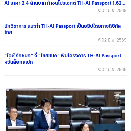
AI ราคา 2.4 ล้านบาท ท้าชนโปรเจกต์ TH-AI Passport 1,621
ล้านบาท ภาษีประชาชนคุ้มค่าแค่ไหน?
02 มิ.ย. 2569
นักวิชาการ แนะทำ TH-AI Passport เป็นอธิปไตยทางดิจิทัล
ไทย
02 มิ.ย. 2569
“ไอซ์ รักชนก” จี้ “ไชยชนก” พับโครงการ TH-AI Passport
หวั่นล็อกสเปก
02 มิ.ย. 2569