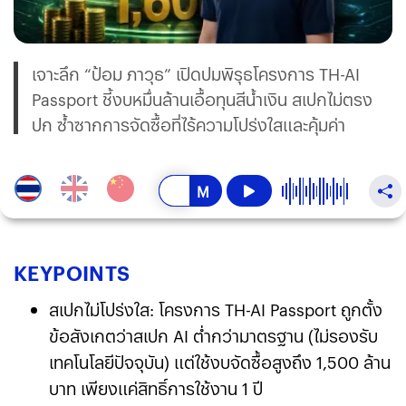
เจาะลึก “ป้อม ภาวุธ” เปิดปมพิรุธโครงการ TH-AI
Passport ชี้งบหมื่นล้านเอื้อทุนสีน้ำเงิน สเปกไม่ตรง
ปก ซ้ำซากการจัดซื้อที่ไร้ความโปร่งใสและคุ้มค่า
KEY
POINTS
สเปกไม่โปร่งใส: โครงการ TH-AI Passport ถูกตั้ง
ข้อสังเกตว่าสเปก AI ต่ำกว่ามาตรฐาน (ไม่รองรับ
เทคโนโลยีปัจจุบัน) แต่ใช้งบจัดซื้อสูงถึง 1,500 ล้าน
บาท เพียงแค่สิทธิ์การใช้งาน 1 ปี