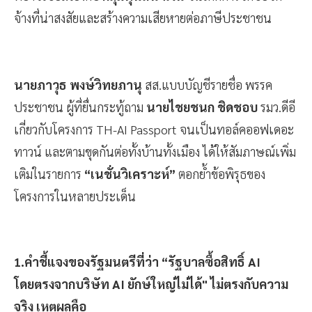
จ้างที่น่าสงสัยและสร้างความเสียหายต่อภาษีประชาชน
นายภาวุธ พงษ์วิทยภานุ
สส.แบบบัญชีรายชื่อ พรรค
ประชาชน ผู้ที่ยื่นกระทู้ถาม
นายไชยชนก ชิดชอบ
รมว.ดีอี
เกี่ยวกับโครงการ TH-AI Passport จนเป็นทอล์คออฟเดอะ
ทาวน์ และตามขุดกันต่อทั้งบ้านทั้งเมือง ได้ให้สัมภาษณ์เพิ่ม
เติมในรายการ
“เนชั่นวิเคราะห์”
ตอกย้ำข้อพิรุธของ
โครงการในหลายประเด็น
1.คำชี้แจงของรัฐมนตรีที่ว่า “รัฐบาลซื้อสิทธิ์ AI
โดยตรงจากบริษัท AI ยักษ์ใหญ่ไม่ได้" ไม่ตรงกับความ
จริง เหตุผลคือ