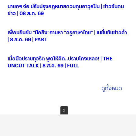
นายกฯ จ่อ ปรับปรุงกฎหมายควบคุมอาวุธปืน | ข่าวข้นคน
ข่าว | 08 ส.ค. 69
08 ส.ค. 2569
เพื่อนยืนยัน "มือยิง"ถามหา "ครูภาษาไทย" | เนชั่นทันข่าวค่ำ
| 8 ส.ค. 69 | PART
08 ส.ค. 2569
เมื่อมือปราบทุจริต พูดให้คิด..ปราบโกงเหลว! | THE
UNCUT TALK | 8 ส.ค. 69 | FULL
08 ส.ค. 2569
ดูทั้งหมด