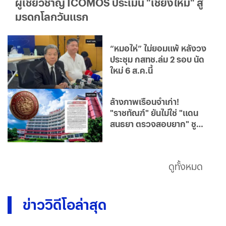
ผู้เชี่ยวชาญ ICOMOS ประเมิน "เชียงใหม่" สู่
มรดกโลกวันแรก
“หมอไห่” ไม่ยอมแพ้ หลังวง
ประชุม กสทช.ล่ม 2 รอบ นัด
ใหม่ 6 ส.ค.นี้
ล้างภาพเรือนจำเก่า!
"ราชทัณฑ์" ยันไม่ใช่ "แดน
สนธยา ตรวจสอบยาก" ชู
เรือนจำยุคใหม่โปร่งใส มุ่ง
แก้ไขฟื้นฟูผู้ต้องขังคืนสู่
สังคม
ดูทั้งหมด
ข่าววิดีโอล่าสุด