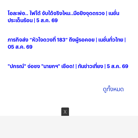
โอละพ่อ.. ไฟใต้ จับได้จริงไหม..มือยิงจุดตรวจ | เนชั่น
ประเด็นร้อน | 5 ส.ค. 69
05 ส.ค. 2569
ภารกิจส่ง “หัวใจดวงที่ 183” ถึงผู้รอคอย | เนชั่นทั่วไทย |
05 ส.ค. 69
05 ส.ค. 2569
"ปกรณ์" จ่อชง "นายกฯ" เชือด! | ทันข่าวเที่ยง | 5 ส.ค. 69
05 ส.ค. 2569
ดูทั้งหมด