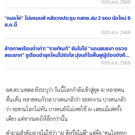
05 ส.ค. 2569
“หมอไห่” ไม่ยอมแพ้ หลังวงประชุม กสทช.ล่ม 2 รอบ นัดใหม่ 6
ส.ค.นี้
05 ส.ค. 2569
ล้างภาพเรือนจำเก่า! "ราชทัณฑ์" ยันไม่ใช่ "แดนสนธยา ตรวจ
สอบยาก" ชูเรือนจำยุคใหม่โปร่งใส มุ่งแก้ไขฟื้นฟูผู้ต้องขังคืน
สู่สังคม
05 ส.ค. 2569
ผศ.ดร.นพดล ยังระบุว่า วันนี้โลกกำลังเข้าสู่ยุค AI หลายคน
ตื่นเต้น หลายคนกังวล บางคนกลัวว่า จะตกงาน บางคนกลัว
ว่า จะตามโลกไม่ทัน บางคนยังไม่เคยใช้ AI เลยแม้แต่ครั้ง
เดียว แต่หากมองให้ลึกกว่านั้น
คำถามสำคัญอาจไม่ใช่ว่า "AI ดีหรือไม่ดี" แต่คือ "คนไทยทุก