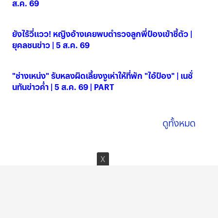
ส.ค. 69
05 ส.ค. 2569
ยังไร้วี่แวว! หญิงอ้างเคยพบตำรวจลูกพี่ป๋องเข้าชี้ตัว |
ยุคลชนข่าว | 5 ส.ค. 69
05 ส.ค. 2569
"ช่างเหน่ง" รับหลงผิดเลี้ยงงูเห่าให้ที่พัก "ไอ้ป๋อง" | เนชั่
นทันข่าวค่ำ | 5 ส.ค. 69 | PART
05 ส.ค. 2569
ดูทั้งหมด