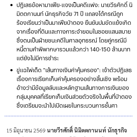
ปฏิเสธข้อหามาเฟีย-แจงเป็นคดีแพ่ง: นายวีรศักดิ์ นิ
มิตตกานนท์ นักธุรกิจวัย 71 ปี แถลงโต้กรณีถูก
ร้องเรียนว่าเป็นมาเฟียป่าตอง ยืนยันปมขัดแย้งเกิด
จากเรื่องที่ดินและทางภาระจำยอมในซอยแสนสบาย
ซึ่งตนเป็นฝ่ายชนะคดีในศาลอุทธรณ์ โดยคู่กรณีมี
หนี้ตามคำพิพากษารวมแล้วกว่า 140-150 ล้านบาท
แต่ยังไม่มีการชำระ
ขู่แฉไพ่เด็ด "เส้นทางเงินค่าคุ้มครอง": เจ้าตัวปฏิเสธ
เรื่องการเรียกเก็บค่าคุ้มครองอย่างสิ้นเชิง พร้อม
อ้างว่ามีข้อมูลลับและหลักฐานเส้นทางการเงินของ
กลุ่มบุคคลที่เรียกเก็บเงินส่วยตัวจริงในพื้นที่ป่าตอง
ซึ่งเตรียมจะนำไปเปิดเผยในกระบวนการชั้นศาล
15 มิถุนายน 2569
นายวีรศักดิ์ นิมิตตกานนท์ นักธุรกิจ