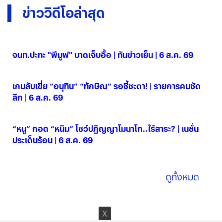
ข่าววิดีโอล่าสุด
จนท.ปะทะ "พีมูฟ" บาดเจ็บอื้อ | ทันข่าวเย็น | 6 ส.ค. 69
06 ส.ค. 2569
เกมลับเขี่ย “อนุทิน” “ทักษิณ” รอชี้ชะตา! | รายการคมชัด
ลึก | 6 ส.ค. 69
06 ส.ค. 2569
“หนู” กอด “หนิม” โชว์ปฏิญญาโมนาโก..ไร้สาระ? | เนชั่น
ประเด็นร้อน | 6 ส.ค. 69
06 ส.ค. 2569
ดูทั้งหมด