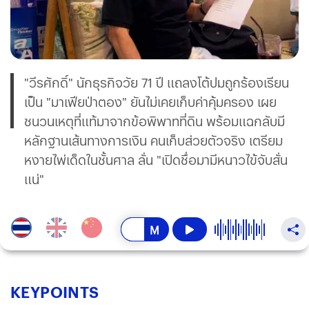
"วีรศักดิ์" นักธุรกิจวัย 71 ปี แถลงโต้ปมถูกร้องเรียน
เป็น "มาเฟียป่าตอง" ยันไม่เคยเก็บค่าคุ้มครอง เผย
ชนวนเหตุที่แท้มาจากข้อพิพาทที่ดิน พร้อมแฉกลับมี
หลักฐานเส้นทางการเงิน คนเก็บส่วยตัวจริง เตรียม
หงายไพ่เด็ดในชั้นศาล ลั่น "เปิดชื่อมามีหนาวไข้จับสั่น
แน่"
KEY
POINTS