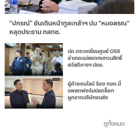
"ปกรณ์" ยันเดินหน้าทูลเกล้าฯ ปม "หมอสรณ"
หลุดประธาน กสทช.
ปค.ตรวจเยี่ยมศูนย์ OSS
อำเภอแม่สอดทบทวนสิทธิ์
สวัสดิการฯ ปชช.
ผู้ค้าออนไลน์ ร้อง กขค.บี้
แพลตฟอร์มปลดล็อก
ผูกขาดบริษัทขนส่ง
ดูทั้งหมด