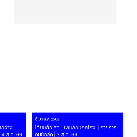
03 ส.ค. 2569
นแฉจ้าง
โต้ยิบฮั้ว สว. แพ้แล้วบอกโกง! | รายการ
| 4 ส.ค. 69
คมชัดลึก | 3 ส.ค. 69