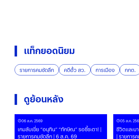
แท็กยอดนิยม
รายการคมชัดลึก
คดีฮั้ว สว.
การเมือง
กกต.
ดูย้อนหลัง
06 ส.ค. 2569
05 ส.ค. 25
เกมลับเขี่ย “อนุทิน” “ทักษิณ” รอชี้ชะตา! |
ชีวิตและบ
รายการคมชัดลึก | 6 ส.ค. 69
| รายการคม