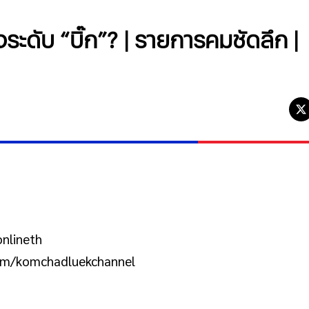
ระดับ “บิ๊ก”? | รายการคมชัดลึก |
nlineth
com/komchadluekchannel