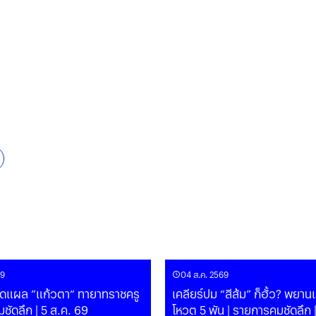
69
04 ส.ค. 2569
าดแผล ”แก้วตา“ ทายาทราชครู
เคลียร์ปม “สีส้ม” ก็ฮั้ว? พยา
ชัดลึก | 5 ส.ค. 69
โหวต 5 พัน | รายการคมชัดลึก 