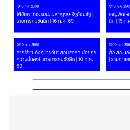
16 ก.ค. 2569
15 ก.ค. 256
โต้ข้อหา กอ.รมน. ผลาญงบ-รัฐซ้อนรัฐ |
ใหญ่ฟัดใหญ
รายการคมชัดลึก | 16 ก.ค. 69
ลึก | 15 ก.
10 ก.ค. 2569
09 ก.ค. 25
ลากไส้ “แก๊งกุมารจีน” สวมสิทธิคนไทยภัย
ฮั้ว สว.-เล
ความมั่นคง!| รายการคมชัดลึก | 10 ก.ค.
| รายการคม
69