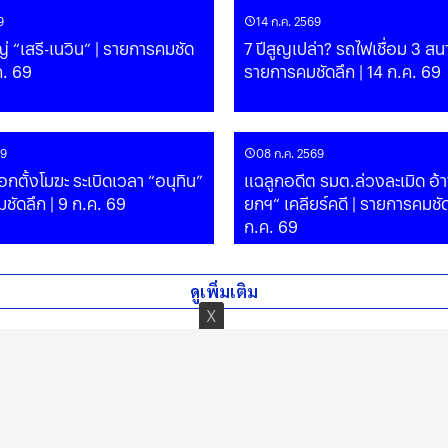
9
14 ก.ค. 2569
่ “เสรี-เนวิน” | รายการคมชัด
7 ปีสูญเปล่า? รถไฟเชื่อม 3 สน
ค. 69
รายการคมชัดลึก | 14 ก.ค. 69
69
08 ก.ค. 2569
ือกตั้งโมฆะ ระเบิดเวลา “อนุทิน”
แฉลูกอดีต รมต.ล่วงละเมิด อ้
ชัดลึก | 9 ก.ค. 69
ยกฯ“ เคลียร์คดี | รายการคมชัด
ก.ค. 69
ดูเพิ่มเติม