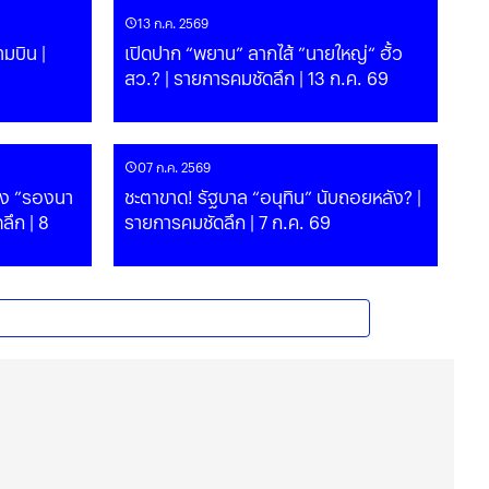
13 ก.ค. 2569
ามบิน |
เปิดปาก “พยาน” ลากไส้ ”นายใหญ่“ ฮั้ว
สว.? | รายการคมชัดลึก | 13 ก.ค. 69
07 ก.ค. 2569
าง ”รองนา
ชะตาขาด! รัฐบาล “อนุทิน” นับถอยหลัง? |
ลึก | 8
รายการคมชัดลึก | 7 ก.ค. 69