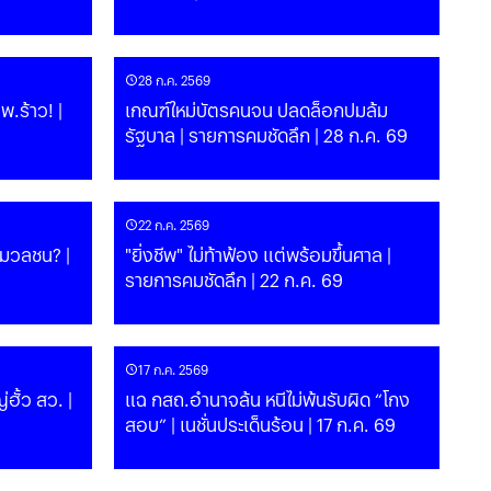
28 ก.ค. 2569
พ.ร้าว! |
เกณฑ์ใหม่บัตรคนจน ปลดล็อกปมล้ม
รัฐบาล | รายการคมชัดลึก | 28 ก.ค. 69
22 ก.ค. 2569
มวลชน? |
"ยิ่งชีพ" ไม่ท้าฟ้อง แต่พร้อมขึ้นศาล |
รายการคมชัดลึก | 22 ก.ค. 69
17 ก.ค. 2569
ฮั้ว สว. |
แฉ กสถ.อำนาจล้น หนีไม่พ้นรับผิด “โกง
สอบ” | เนชั่นประเด็นร้อน | 17 ก.ค. 69