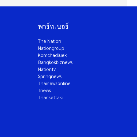
พาร์ทเนอร์
The Nation
Nationgroup
Komchadluek
Bangkokbiznews
Nationtv
Springnews
Thainewsonline
Tnews
Thansettakij