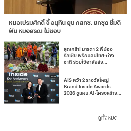
หมอเปรมศักดิ์ จี้ อนุทิน ยุบ กสทช. ยกชุด ชี้มติ
ฟัน หมอสรณ ไม่ชอบ
สุดเศร้า! มารดา 2 พี่น้อง
รัสเซีย พร้อมคนไทย-ต่าง
ชาติ ร่วมไว้อาลัยส่ง
"ไดอาน่า-โรมัน" ครั้งสุดท้าย
AIS คว้า 2 รางวัลใหญ่
Brand Inside Awards
2026 ชูแผน AI-โครงสร้าง
พื้นฐาน
ดูทั้งหมด