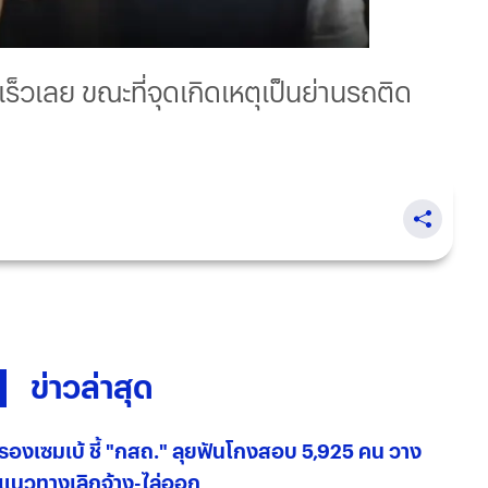
็วเลย ขณะที่จุดเกิดเหตุเป็นย่านรถติด
ข่าวล่าสุด
รองเซมเบ้ ชี้ "กสถ." ลุยฟันโกงสอบ 5,925 คน วาง
แนวทางเลิกจ้าง-ไล่ออก