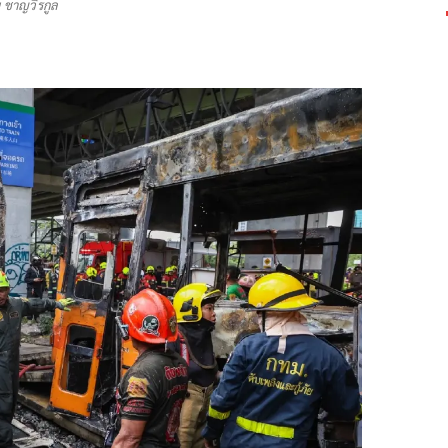
น ชาญวีรกูล