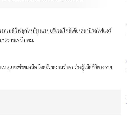
รถเมล์ ไฟลุกไหม้รุนแรง บริเวณใกล้เคียงสถานีรถไฟแอร์
 เขตราชเทวี กทม.
บเหตุและช่วยเหลือ โดยมีรายงานว่าพบร่างผู้เสียชีวิต 8 ราย