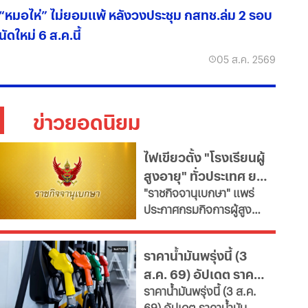
“หมอไห่” ไม่ยอมแพ้ หลังวงประชุม กสทช.ล่ม 2 รอบ
นัดใหม่ 6 ส.ค.นี้
05 ส.ค. 2569
ข่าวยอดนิยม
ไฟเขียวตั้ง "โรงเรียนผู้
สูงอายุ" ทั่วประเทศ ยก
"ราชกิจจานุเบกษา" แพร่
ระดับคุณภาพชีวิต เช็ก
ประกาศกรมกิจการผู้สูง
เงื่อนไข
อายุ เปิดเกณฑ์จัดตั้ง
"โรงเรียนผู้สูงอายุ" มุ่งขับ
ราคาน้ำมันพรุ่งนี้ (3
เคลื่อนสังคมสูงวัยอย่างมี
ส.ค. 69) อัปเดต ราคา
คุณค่า หนุนพัฒนา
ราคาน้ำมันพรุ่งนี้ (3 ส.ค.
ศักยภาพ-เรียนรู้ตลอดชีวิต
น้ำมันล่าสุด จากปั๊ม
69) อัปเดต ราคาน้ำมัน