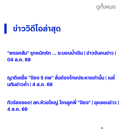
ดูทั้งหมด
ข่าววิดีโอล่าสุด
"พรรคส้ม" รุกหนักหัก ... ระบอบน้ำเงิน | ข่าวข้นคนข่าว |
04 ส.ค. 69
04 ส.ค. 2569
ญาติเหยื่อ "ป๋อง 5 ศพ" ลั่นต้องโทษประหารเท่านั้น | เนชั่
นทันข่าวค่ำ | 4 ส.ค. 69
04 ส.ค. 2569
ทัวร์ลงจอด! สภ.ห้วยใหญ่ ใครลูกพี่ "ป๋อง" | ยุคลชนข่าว |
4 ส.ค. 69
04 ส.ค. 2569