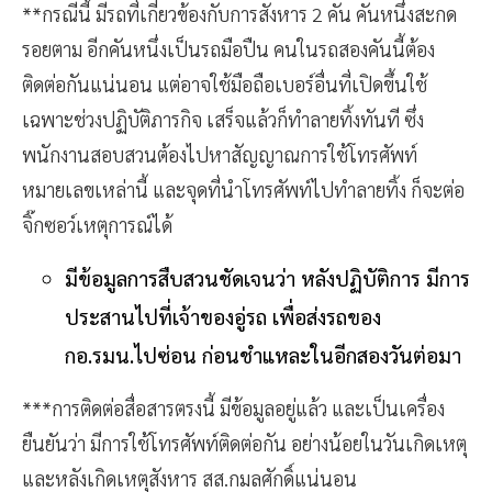
**กรณีนี้ มีรถที่เกี่ยวข้องกับการสังหาร 2 คัน คันหนึ่งสะกด
รอยตาม อีกคันหนึ่งเป็นรถมือปืน คนในรถสองคันนี้ต้อง
ติดต่อกันแน่นอน แต่อาจใช้มือถือเบอร์อื่นที่เปิดขึ้นใช้
เฉพาะช่วงปฏิบัติภารกิจ เสร็จแล้วก็ทำลายทิ้งทันที ซึ่ง
พนักงานสอบสวนต้องไปหาสัญญาณการใช้โทรศัพท์
หมายเลขเหล่านี้ และจุดที่นำโทรศัพท์ไปทำลายทิ้ง ก็จะต่อ
จิ๊กซอว์เหตุการณ์ได้
มีข้อมูลการสืบสวนชัดเจนว่า หลังปฏิบัติการ มีการ
ประสานไปที่เจ้าของอู่รถ เพื่อส่งรถของ
กอ.รมน.ไปซ่อน ก่อนชำแหละในอีกสองวันต่อมา
***การติดต่อสื่อสารตรงนี้ มีข้อมูลอยู่แล้ว และเป็นเครื่อง
ยืนยันว่า มีการใช้โทรศัพท์ติดต่อกัน อย่างน้อยในวันเกิดเหตุ
และหลังเกิดเหตุสังหาร สส.กมลศักดิ์แน่นอน