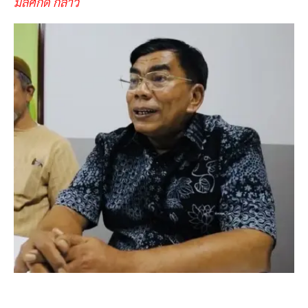
มลศักดิ์ กล่าว