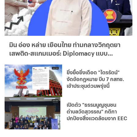
มิน อ่อง หล่าย เยือนไทย ท่ามกลางวิกฤตยา
เสพติด-สแกมเมอร์: Diplomacy แบบ
ใด...ใครได้ประโยชน์จริง?
ยิ่งยื้อยิ่งเดือด "ไตรรัตน์"
งัดข้อกฎหมาย บีบ 7 กสทช.
เข้าประชุมด่วนพรุ่งนี้
เปิดตัว "ธรรมนูญชุมชน
ตำบลวัดสุวรรณ" กติกา
ปกป้องสิ่งแวดล้อมจาก EEC