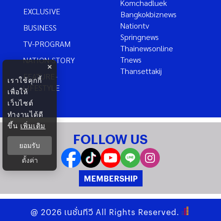
Komchadluek
EXCLUSIVE
Bangkokbiznews
Nationtv
BUSINESS
Springnews
TV-PROGRAM
Thainewsonline
Tnews
NATION-STORY
×
Thansettakij
FEATURE-
เราใช้คุกกี้
LIFESTYLE
เพื่อให้
เว็บไซต์
ทำงานได้ดี
ขึ้น
เพิ่มเติม
FOLLOW US
ยอมรับ
ตั้งค่า
MEMBERSHIP
@
2026
เนชั่นทีวี
All Rights Reserved.