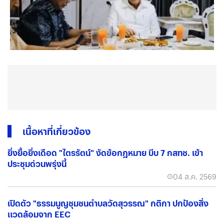
เนื้อหาที่เกี่ยวข้อง
ยิ่งยื้อยิ่งเดือด "ไตรรัตน์" งัดข้อกฎหมาย บีบ 7 กสทช. เข้า
ประชุมด่วนพรุ่งนี้
04 ส.ค. 2569
เปิดตัว "ธรรมนูญชุมชนตำบลวัดสุวรรณ" กติกา ปกป้องสิ่ง
แวดล้อมจาก EEC