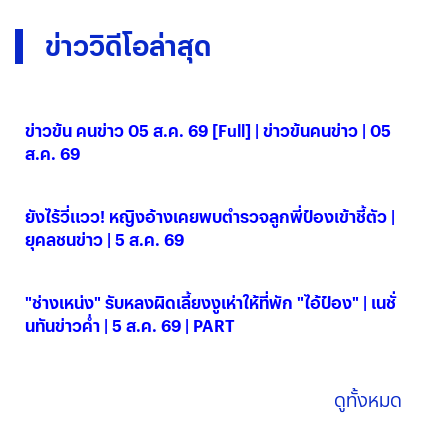
ข่าววิดีโอล่าสุด
ข่าวข้น คนข่าว 05 ส.ค. 69 [Full] | ข่าวข้นคนข่าว | 05
ส.ค. 69
05 ส.ค. 2569
ยังไร้วี่แวว! หญิงอ้างเคยพบตำรวจลูกพี่ป๋องเข้าชี้ตัว |
ยุคลชนข่าว | 5 ส.ค. 69
05 ส.ค. 2569
"ช่างเหน่ง" รับหลงผิดเลี้ยงงูเห่าให้ที่พัก "ไอ้ป๋อง" | เนชั่
นทันข่าวค่ำ | 5 ส.ค. 69 | PART
05 ส.ค. 2569
ดูทั้งหมด