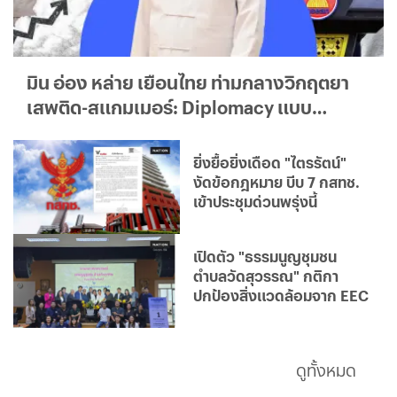
มิน อ่อง หล่าย เยือนไทย ท่ามกลางวิกฤตยา
เสพติด-สแกมเมอร์: Diplomacy แบบ
ใด...ใครได้ประโยชน์จริง?
ยิ่งยื้อยิ่งเดือด "ไตรรัตน์"
งัดข้อกฎหมาย บีบ 7 กสทช.
เข้าประชุมด่วนพรุ่งนี้
เปิดตัว "ธรรมนูญชุมชน
ตำบลวัดสุวรรณ" กติกา
ปกป้องสิ่งแวดล้อมจาก EEC
ดูทั้งหมด