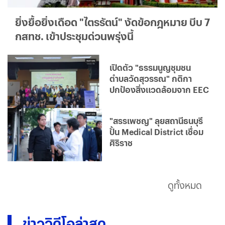
ยิ่งยื้อยิ่งเดือด "ไตรรัตน์" งัดข้อกฎหมาย บีบ 7
กสทช. เข้าประชุมด่วนพรุ่งนี้
เปิดตัว "ธรรมนูญชุมชน
ตำบลวัดสุวรรณ" กติกา
ปกป้องสิ่งแวดล้อมจาก EEC
"สรรเพชญ" ลุยสถานีธนบุรี
ปั้น Medical District เชื่อม
ศิริราช
ดูทั้งหมด
ข่าววิดีโอล่าสุด