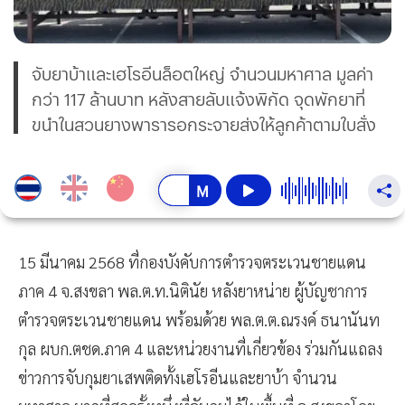
จับยาบ้าและเฮโรอีนล็อตใหญ่ จำนวนมหาศาล มูลค่า
กว่า 117 ล้านบาท หลังสายลับแจ้งพิกัด จุดพักยาที่
ขนำในสวนยางพารารอกระจายส่งให้ลูกค้าตามใบสั่ง
15 มีนาคม 2568 ที่กองบังคับการตำรวจตระเวนชายแดน
ภาค 4 จ.สงขลา พล.ต.ท.นิตินัย หลังยาหน่าย ผู้บัญชาการ
ตำรวจตระเวนชายแดน พร้อมด้วย พล.ต.ต.ณรงค์ ธนานันท
กุล ผบก.ตชด.ภาค 4 และหน่วยงานที่เกี่ยวข้อง ร่วมกันแถลง
ข่าวการจับกุมยาเสพติดทั้งเฮโรอีนและยาบ้า จำนวน