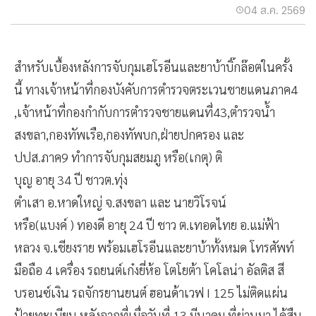
04 ส.ค. 2569
สำหรับเบื้องหลังการจับกุมเฮโรอีนและยาบ้าบิ๊กล๊อตในครั้ง
นี้ ทางเจ้าหน้าที่กองบังคับการตำรวจตระเวนชายแดนภาค4
,เจ้าหน้าที่กองกำกับการตำรวจชายแดนที่43,ตำรวจน้ำ
สงขลา,กองทัพเรือ,กองทัพบก,ฝ่ายปกครอง และ
ปปส.ภาค9 ทำการจับกุมสยมภู หรือ(เกตุ) ติ
บุญ อายุ 34 ปี ชาวต.ทุ่ง
ตำเสา อ.หาดใหญ่ จ.สงขลา และ นายวิโรจน์
หรือ(แบงค์ ) ทองดี อายุ 24 ปี ชาว ต.เทอดไทย อ.แม่ฟ้า
หลวง จ.เชียงราย พร้อมเฮโรอีนและยาบ้าทั้งหมด โทรศัพท์
มือถือ 4 เครื่อง รถยนต์เก๋งยี่ห้อ โตโยต้า โคโลน่า อัลติส สี
บรอนซ์เงิน รถจักรยานยนต์ ฮอนด้าเวฟ I 125 ไม่ติดแผ่น
ป้ายทะเบียน หลังจากที่เมื่อวันที่ 13 มีนาคม ที่ผ่านมา ได้สืบ