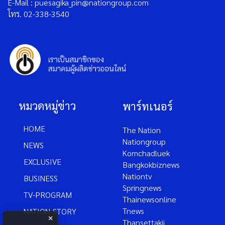
E-Mail : puesagika_pin@nationgroup.com
โทร. 02-338-3540
หมวดหมู่ข่าว
พาร์ทเนอร์
HOME
The Nation
Nationgroup
NEWS
Komchadluek
EXCLUSIVE
Bangkokbiznews
Nationtv
BUSINESS
Springnews
TV-PROGRAM
Thainewsonline
Tnews
NATION-STORY
×
Thansettakij