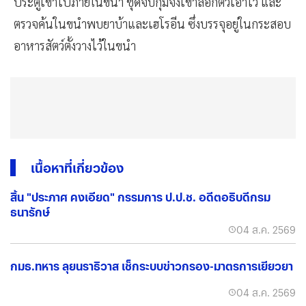
ประตูเข้าไปภายในขนำ ชุดจับกุมจึงเข้าล๊อกตัวเอาไว้ และ
ตรวจค้นในขนำพบยาบ้าและเฮโรอีน ซึ่งบรรจุอยู่ในกระสอบ
อาหารสัตว์ตั้งวางไว้ในขนำ
เนื้อหาที่เกี่ยวข้อง
สิ้น "ประภาศ คงเอียด" กรรมการ ป.ป.ช. อดีตอธิบดีกรม
ธนารักษ์
04 ส.ค. 2569
กมธ.ทหาร ลุยนราธิวาส เช็กระบบข่าวกรอง-มาตรการเยียวยา
04 ส.ค. 2569