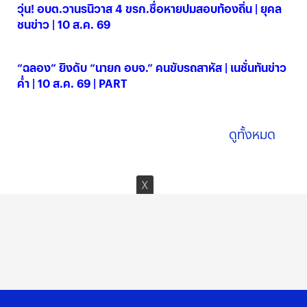
วุ่น! อบต.วานรนิวาส 4 ขรก.ชื่อหายปมสอบท้องถิ่น | ยุคล
ชนข่าว | 10 ส.ค. 69
10 ส.ค. 2569
“ฉลอง” ยิงดับ “นายก อบจ.” คนขับรถสาหัส | เนชั่นทันข่าว
ค่ำ | 10 ส.ค. 69 | PART
10 ส.ค. 2569
ดูทั้งหมด