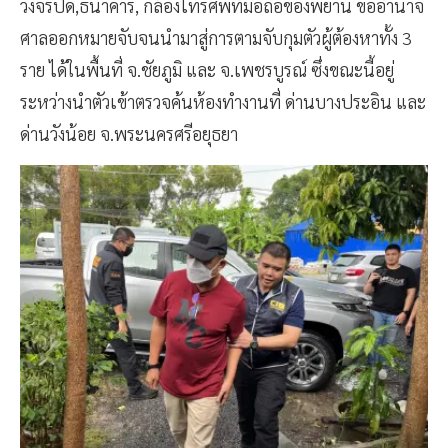
วงจรปิด,ธนาคาร, กล้องโทรศัพท์มือถือของพยาน ขออำนาจ
ศาลออกหมายจับจนนำมาสู่การตามจับกุมตัวผู้ต้องหาทั้ง 3
ราย ได้ในพื้นที่ จ.ชัยภูมิ และ จ.เพชรบูรณ์ ซึ่งขณะนี้อยู่
ระหว่างนำตัวเข้าตรวจค้นห้องทำงานที่ ด่านบางประอิน และ
ด่านวังน้อย จ.พระนครศรีอยุธยา