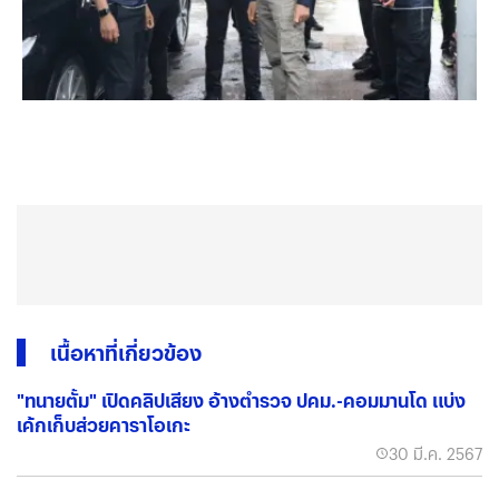
เนื้อหาที่เกี่ยวข้อง
"ทนายตั้ม" เปิดคลิปเสียง อ้างตำรวจ ปคม.-คอมมานโด แบ่ง
เค้กเก็บส่วยคาราโอเกะ
30 มี.ค. 2567