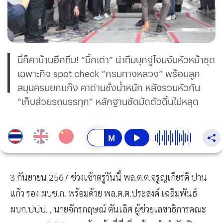
นี่ก็คาบ้านอีกทีม! “บิ๊กเต่า” นำทีมบุกจู่โจมจับหัวหน้าชุด
เฉพาะกิจ spot check “กรมทางหลวง” พร้อมลูก
สมุนครบยกแก๊ง คาด่านชั่งน้ำหนัก หลังรวมหัวกัน
“เก็บส่วยรถบรรทุก” หลักฐานชัดมัดตัวดิ้นไม่หลุด
3 กันยายน 2567 ช่วงเช้าตรู่วันนี้ พล.ต.ต.จรูญเกียรติ ปาน
แก้ว รอง ผบช.ก. พร้อมด้วย พล.ต.ต.ประสงค์ เฉลิมพันธ์
ผบก.ปปป. , นายจักรกฤษณ์ ตันเลิศ ผู้ช่วยเลขาธิการคณะ