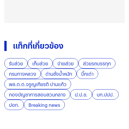
แท็กที่เกี่ยวข้อง
รับส่วย
เก็บส่วย
จ่ายส่วย
ส่วยรถบรรทุก
กรมทางหลวง
ด่านชั่งน้ำหนัก
บิ๊กเต่า
พล.ต.ต.จรูญเกียรติ ปานแก้ว
กองบัญชาการสอบสวนกลาง
ป.ป.ช.
บก.ปปป.
ปอท.
Breaking news