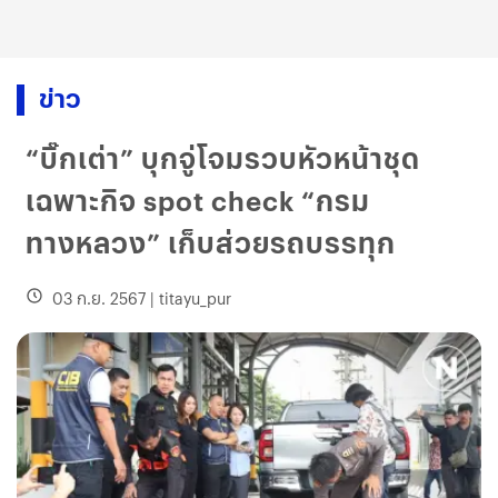
ข่าว
“บิ๊กเต่า” บุกจู่โจมรวบหัวหน้าชุด
เฉพาะกิจ spot check “กรม
ทางหลวง” เก็บส่วยรถบรรทุก
03 ก.ย. 2567
|
titayu_pur