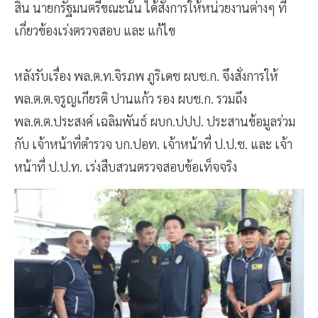
สิน นายกรัฐมนตรีขณะนั้น ได้สั่งการให้หน่วยงานต่างๆ ที่
เกี่ยวข้องเร่งตรวจสอบ และ แก้ไข
หลังรับเรื่อง พล.ต.ท.จิรภพ ภูริเดช ผบช.ก. จึงสั่งการให้
พล.ต.ต.จรูญเกียรติ ปานแก้ว รอง ผบช.ก. รวมถึง
พล.ต.ต.ประสงค์ เฉลิมพันธ์ ผบก.ปปป. ประสานข้อมูลร่วม
กับ เจ้าหน้าที่ตำรวจ บก.ปอท. เจ้าหน้าที่ ป.ป.ช. และ เจ้า
หน้าที่ ป.ป.ท. เร่งสืบสวนตรวจสอบข้อเท็จจริง