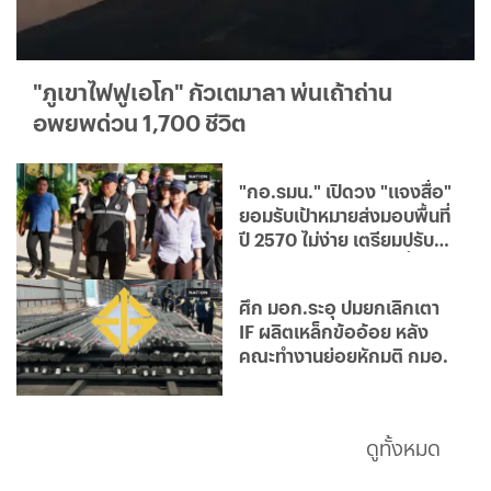
"ภูเขาไฟฟูเอโก" กัวเตมาลา พ่นเถ้าถ่าน
อพยพด่วน 1,700 ชีวิต
"กอ.รมน." เปิดวง "แจงสื่อ"
ยอมรับเป้าหมายส่งมอบพื้นที่
ปี 2570 ไม่ง่าย เตรียมปรับ
ยุทธศาสตร์ "ถ่ายโอนเมื่อ
พร้อม"
ศึก มอก.ระอุ ปมยกเลิกเตา
IF ผลิตเหล็กข้ออ้อย หลัง
คณะทำงานย่อยหักมติ กมอ.
ดูทั้งหมด