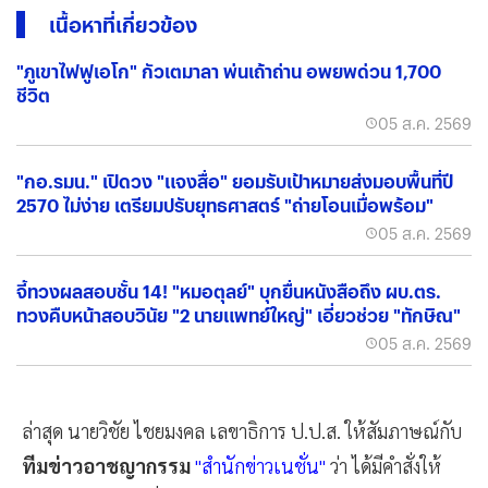
เนื้อหาที่เกี่ยวข้อง
"ภูเขาไฟฟูเอโก" กัวเตมาลา พ่นเถ้าถ่าน อพยพด่วน 1,700
ชีวิต
05 ส.ค. 2569
"กอ.รมน." เปิดวง "แจงสื่อ" ยอมรับเป้าหมายส่งมอบพื้นที่ปี
2570 ไม่ง่าย เตรียมปรับยุทธศาสตร์ "ถ่ายโอนเมื่อพร้อม"
05 ส.ค. 2569
จี้ทวงผลสอบชั้น 14! "หมอตุลย์" บุกยื่นหนังสือถึง ผบ.ตร.
ทวงคืบหน้าสอบวินัย "2 นายแพทย์ใหญ่" เอี่ยวช่วย "ทักษิณ"
05 ส.ค. 2569
ล่าสุด นายวิชัย ไชยมงคล เลขาธิการ ป.ป.ส. ให้สัมภาษณ์กับ
ทีมข่าวอาชญากรรม
"สำนักข่าวเนชั่น"
ว่า ได้มีคำสั่งให้