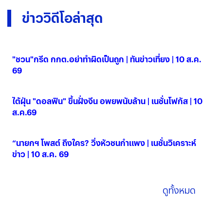
ข่าววิดีโอล่าสุด
"ชวน"กรีด กกต.อย่าทำผิดเป็นถูก | ทันข่าวเที่ยง | 10 ส.ค.
69
10 ส.ค. 2569
ไต้ฝุ่น "ดอลฟิน" ขึ้นฝั่งจีน อพยพนับล้าน | เนชั่นโฟกัส | 10
ส.ค.69
10 ส.ค. 2569
“นายกฯ โพสต์ ถึงใคร? วิ่งหัวชนกำแพง | เนชั่นวิเคราะห์
ข่าว | 10 ส.ค. 69
10 ส.ค. 2569
ดูทั้งหมด