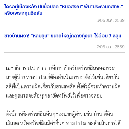
ใครอยู่เบื้องหลัง ปมยื้อปลด "หมอสรณ" พ้น"ประธานกสทช."
หรือเพราะกุนซือลับ
05 ส.ค. 2569
ชาวบ้านผวา! “หลุมยุบ” ขนาดใหญ่กลางทุ่งนา-ไร่อ้อย 7 หลุม
05 ส.ค. 2569
เลขาธิการ ป.ป.ส. กล่าวอีกว่า สำหรับทรัพย์สินของภรรยา
นายตู้ห่าว ทางป.ป.ส.ก็ต้องดำเนินการอายัดไว้เช่นเดียวกัน
คดีที่เป็นความผิดเกี่ยวกับยาเสพติด ทั้งตัวผู้กระทำความผิด
และคู่สมรสจะต้องถูกอายัดทรัพย์ไว้เพื่อตรวจสอบ
ทั้งนี้การยึดทรัพย์สินอื่นๆของนายตู้ห่าว เช่น บ้าน ที่ดิน
เงินสด หรือทรัพย์สินมีค่าอื่นๆ ทางป.ป.ส. จะดำเนินการได้