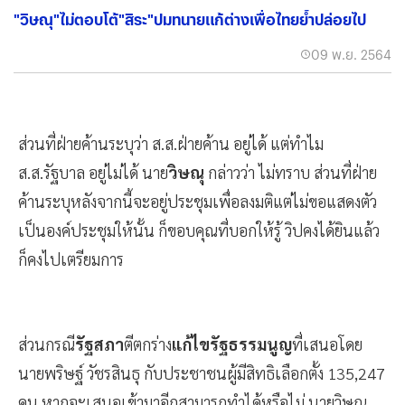
"วิษณุ"ไม่ตอบโต้"สิระ"ปมทนายแก้ต่างเพื่อไทยย้ำปล่อยไป
09 พ.ย. 2564
ส่วนที่ฝ่ายค้านระบุว่า ส.ส.ฝ่ายค้าน อยู่ได้ แต่ทำไม
ส.ส.รัฐบาล อยู่ไม่ได้ นาย
วิษณุ
กล่าวว่า ไม่ทราบ ส่วนที่ฝ่าย
ค้านระบุหลังจากนี้จะอยู่ประชุมเพื่อลงมติแต่ไม่ขอแสดงตัว
เป็นองค์ประชุมให้นั้น ก็ขอบคุณที่บอกให้รู้ วิปคงได้ยินแล้ว
ก็คงไปเตรียมการ
ส่วนกรณี
รัฐสภา
ตีตกร่าง
แก้ไขรัฐธรรมนูญ
ที่เสนอโดย
นายพริษฐ์ วัชรสินธุ กับประชาชนผู้มีสิทธิเลือกตั้ง 135,247
คน หากจะเสนอเข้ามาอีกสามารถทำได้หรือไม่ นายวิษณุ