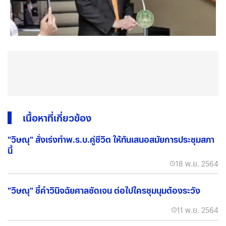
เนื้อหาที่เกี่ยวข้อง
"วิษณุ" สั่งเร่งทำพ.ร.บ.คู่ชีวิต ให้ทันเสนอสมัยการประชุมสภา
นี้
18 พ.ย. 2564
"วิษณุ" ชี้คำวินิจฉัยศาลชัดเจน ต่อไปใครชุมนุมต้องระวัง
11 พ.ย. 2564