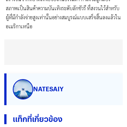
สภาพเป็นสินค้าความบันเทิงระดับลักชัวรี ที่สงวนไว้สำหรับ
ผู้ที่มีกำลังจ่ายสูงเท่านั้นอย่างสมบูรณ์แบบเสร็จสิ้นลงแล้วใน
อเมริกาเหนือ
NATESAIY
แท็กที่เกี่ยวข้อง