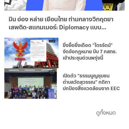
มิน อ่อง หล่าย เยือนไทย ท่ามกลางวิกฤตยา
เสพติด-สแกมเมอร์: Diplomacy แบบ
ใด...ใครได้ประโยชน์จริง?
ยิ่งยื้อยิ่งเดือด "ไตรรัตน์"
งัดข้อกฎหมาย บีบ 7 กสทช.
เข้าประชุมด่วนพรุ่งนี้
เปิดตัว "ธรรมนูญชุมชน
ตำบลวัดสุวรรณ" กติกา
ปกป้องสิ่งแวดล้อมจาก EEC
ดูทั้งหมด