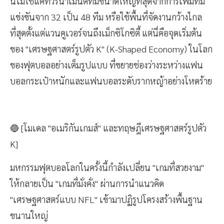
นี่ไม่ใช่แค่ทัวร์นาเมนต์ที่มีขนาดใหญ่ที่สุดจากการเพิ่มทีม
แข่งขันจาก 32 เป็น 48 ทีม หรือใช้พื้นที่จัดงานกว้างไกล
ที่สุดตั้งแต่แวนคูเวอร์จนถึงเม็กซิโกซิตี้ แต่นี่คือจุดเริ่มต้น
ของ "เศรษฐศาสตร์รูปตัว K" (K-Shaped Economy) ในโลก
ของฟุตบอลอย่างเต็มรูปแบบ ที่ขยายช่องว่างระหว่างแฟน
บอลกระเป๋าหนักและแฟนบอลระดับรากหญ้าอย่างโหดร้าย
🔵 [โมเดล "อเมริกันเกมส์" และทฤษฎีเศรษฐศาสตร์รูปตัว
K]
มหกรรมฟุตบอลโลกในครั้งนี้กำลังเปลี่ยน "เกมที่สวยงาม"
ให้กลายเป็น "เกมที่มั่งคั่ง" ผ่านการนำแนวคิด
"เศรษฐศาสตร์แบบ NFL" เข้ามาปฏิรูปโครงสร้างพื้นฐาน
ขนานใหญ่