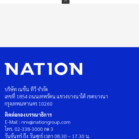
บริษัท เนชั่น ทีวี จำกัด
เลขที่ 1854 ถนนเทพรัตน แขวงบางนาใต้ เขตบางนา
กรุงเทพมหานคร 10260
ติดต่อกองบรรณาธิการ
E-Mail : nnv@nationgroup.com
โทร. 02-338-3000 กด 3
วันจันทร์ ถึง วันศุกร์ เวลา 08.30 – 17.30 น.