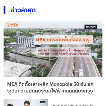
ข่าวล่าสุด
MEA ติดตั้งเสาเหล็ก Monopole 58 ต้น ยก
ระดับความมั่นคงระบบไฟฟ้าถนนฉลองกรุง
ศุภมาส สั่ง สคบ. ลุยตรวจ