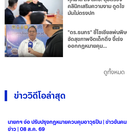
คลินิกเสริมความงาม ดูดไข
มันไม่ตรงปก
"ดร.ธนกร" ชี้โซเชียลพ่นพิษ
ซัดสุขภาพจิตเด็กดิ่ง จี้เร่ง
ออกกฎหมายคุม
แพลตฟอร์ม
ดูทั้งหมด
ข่าววิดีโอล่าสุด
นายกฯ จ่อ ปรับปรุงกฎหมายควบคุมอาวุธปืน | ข่าวข้นคน
ข่าว | 08 ส.ค. 69
08 ส.ค. 2569