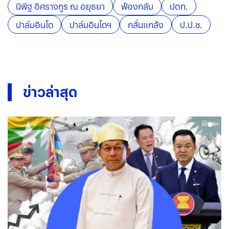
นิพิฐ อิศรางกูร ณ อยุธยา
ฟ้องกลับ
ปตท.
ปาล์มอินโด
ปาล์มอินโดฯ
กลั่นแกล้ง
ป.ป.ช.
ข่าวล่าสุด