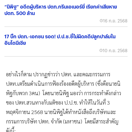
“นิพิฐ” อดีตผู้บริหาร ปตท.กรีนเอเนอร์ยี่ เรียกค่าเสียหาย
ปตท. 500 ล้าน
16 ก.ย. 2568
17 บิ๊ก ปตท.-เอกชน รอด! ป.ป.ช.ชี้ไม่ผิดคดีปลูกปาล์มใน
อินโดนีเซีย
10 ก.ย. 2568
อย่างไรก็ตาม ปรากฏข่าวว่า ปตท. และคณะกรรมการ
ปตท.เตรียมดำเนินการฟ้องร้องอดีตผู้บริหาร (ซึ่งคือนายนิ
พิฐกับพวก 3คน) โดยนายนิพิฐ มองว่า การกระทำดังกล่าว
ของ ปตท.สวนทางกับมติของ ป.ป.ช. ทำให้ในวันที่ 3
พฤศจิกายน 2568 นายนิพิฐได้ทำหนังสือถึงบริษัทและ
กรรมการบริษัท ปตท. จำกัด (มหาชน) โดยมีสาระสำคัญ
ดังนี้: