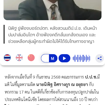
นิพิฐ ขู่ฟ้องบอร์ดปตท. หลังสวนมติป.ป.ช. เดินหน้า
ปมปาล์มอินโดฯ อ้างฟ้องคดีกลั่นแกล้งตนเอง และ
ช่วยเหลือกลุ่มผู้กระทำผิดไม่ให้ได้รับโทษทางอาญา
หลังจากเมื่อวันที่ 9 กันยายน 2568 คณะกรรมการ
ป.ป.ช.
มี
มติ ไม่ชี้มูลความผิด
นายนิพิฐ อิศรางกูร ณ อยุธยา
กับ
พวกรวม 17 คน ในคดีที่เกี่ยวข้องกับการลงทุนปลูกปาล์มใน
ประเทศอินโดนีเซีย โดยผลการไต่สวนนานถึง 10 ปี พบว่า