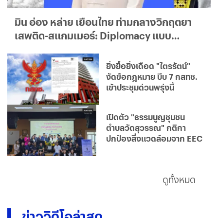
มิน อ่อง หล่าย เยือนไทย ท่ามกลางวิกฤตยา
เสพติด-สแกมเมอร์: Diplomacy แบบ
ใด...ใครได้ประโยชน์จริง?
ยิ่งยื้อยิ่งเดือด "ไตรรัตน์"
งัดข้อกฎหมาย บีบ 7 กสทช.
เข้าประชุมด่วนพรุ่งนี้
เปิดตัว "ธรรมนูญชุมชน
ตำบลวัดสุวรรณ" กติกา
ปกป้องสิ่งแวดล้อมจาก EEC
ดูทั้งหมด
ข่าววิดีโอล่าสุด