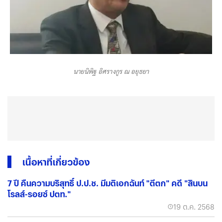
นายนิพิฐ อิศรางกูร ณ อยุธยา
เนื้อหาที่เกี่ยวข้อง
7 ปี คืนความบริสุทธิ์ ป.ป.ช. มีมติเอกฉันท์ "ตีตก" คดี "สินบน
โรลส์-รอยซ์ ปตท."
19 ต.ค. 2568