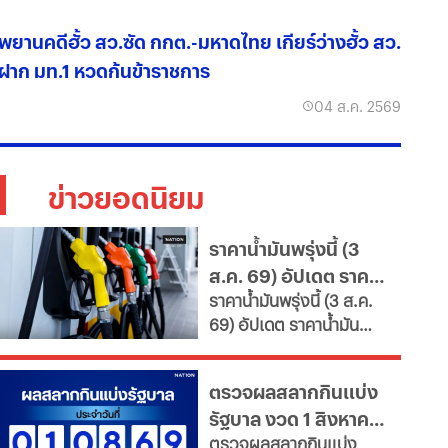
พยานคดีฮั้ว สว.ซัด กกต.-มหาดไทย เกียร์ว่างฮั้ว สว.
ฝาก มท.1 หวดก้นข้าราชการ
04 ส.ค. 2569
ข่าวยอดนิยม
ราคาน้ำมันพรุ่งนี้ (3
ส.ค. 69) อัปเดต ราคา
ราคาน้ำมันพรุ่งนี้ (3 ส.ค.
น้ำมันล่าสุด จากปั๊ม
69) อัปเดต ราคาน้ำมัน
ใหญ่
ล่าสุด จากสถานีบริการ
ขนาดใหญ่ มีทั้งราคาน้ำมัน
ตรวจผลสลากกินแบ่ง
ดีเซล เบนซิน และ แก๊สโซ
รัฐบาล งวด 1 สิงหาคม
ฮอล์
ตรวจผลสลากกินแบ่ง
2569 อัปเดตล่าสุด