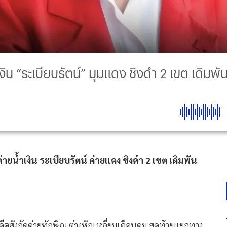
งิน “ระเบียบรัตน์” มุมแดง ชิงดำ 2 เขต เด
้ำเงิน ระเบียบรัตน์ ค่ายแดง ชิงดำ 2 เขต เดิมพัน
ีตสังกัดค่ายทักษิณ ต่างหักเหลี่ยมเฉือนคม สุดท้ายแยกทาง