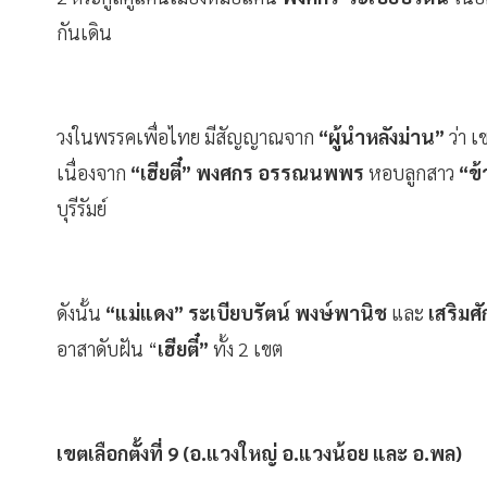
กันเดิน
วงในพรรคเพื่อไทย มีสัญญาณจาก
“ผู้นำหลังม่าน”
ว่า เ
เนื่องจาก
“เฮียตี๋” พงศกร อรรณนพพร
หอบลูกสาว
“ข
บุรีรัมย์
ดังนั้น
“แม่แดง” ระเบียบรัตน์ พงษ์พานิช
และ
เสริมศั
อาสาดับฝัน “
เฮียตี๋”
ทั้ง 2 เขต
เขตเลือกตั้งที่ 9 (อ.แวงใหญ่ อ.แวงน้อย และ อ.พล)