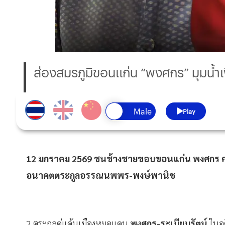
ส่องสมรภูมิขอนแก่น “พงศกร” มุมน้ำเ
Play
12 มกราคม 2569 ชนช้างชายขอบขอนแก่น พงศกร ค่ายน
อนาคตตระกูลอรรณนพพร-พงษ์พานิช
2 ตระกูลคู่แค้นเมืองหมอแคน
พงศกร-ระเบียบรัตน์
ในอด