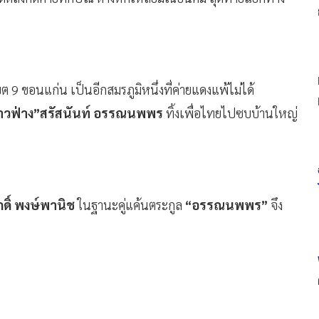
ขต 9 ขอนแก่น เป็นอีกสมรภูมิหนึ่งที่ค่ายแดงแพ้ไม่ได้
้าวฟ่าง”สรัสนันท์ อรรณนพพร
ทิ้งเพื่อไทยไปซบบ้านใหญ่
กดิ์ พงษ์พานิช
ในฐานะคู่แค้นตระกูล
“อรรณนพพร”
จึง