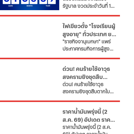
รัฐบาล งวดประจำวันที่ 1
สิงหาคม 2569 สรุป
รายงานผลการออกรางวัล
ไฟเขียวตั้ง "โรงเรียนผู้
ลอตเตอรี่สดๆ ร้อนๆ ส่ง
สูงอายุ" ทั่วประเทศ ยก
ตรงจากสำนักงานสลากกิน
"ราชกิจจานุเบกษา" แพร่
แบ่งรัฐบาล
ระดับคุณภาพชีวิต เช็ก
ประกาศกรมกิจการผู้สูง
เงื่อนไข
อายุ เปิดเกณฑ์จัดตั้ง
"โรงเรียนผู้สูงอายุ" มุ่งขับ
ด่วน! คนร้ายใช้อาวุธ
เคลื่อนสังคมสูงวัยอย่างมี
สงครามยิงชุดสืบ
คุณค่า หนุนพัฒนา
ด่วน! คนร้ายใช้อาวุธ
ศักยภาพ-เรียนรู้ตลอดชีวิต
ตากใบ ดับ 2 เจ็บหลาย
สงครามยิงชุดสืบตากใบ
เผยช่องทางยื่นคำขอทั้ง
ราย ขณะปิดล้อมค้นยา
ดับ 2 เจ็บหลายราย ขณะปิด
กทม.-ต่างจังหวัด พบ
เสพติดที่สวนปาล์ม
ล้อมค้นยาเสพติดที่สวน
ฝ่าฝืนเกณฑ์เสี่ยงถูกสั่ง
ราคาน้ำมันพรุ่งนี้ (2
ปาล์ม เจ้าหน้าที่สนธิกำลัง
เพิกถอน
ส.ค. 69) อัปเดต ราคา
เจ้าหน้าที่ 3 ฝ่าย เร่งล่าตัว
ราคาน้ำมันพรุ่งนี้ (2 ส.ค.
น้ำมันล่าสุด ปั๊มใหญ่