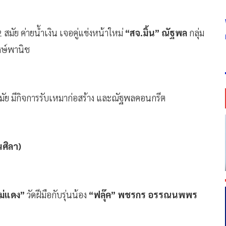
สมัย ค่ายน้ำเงิน เจอคู่แข่งหน้าใหม่
“สจ.มิ้น” ณัฐพล
กลุ่ม
งษ์พานิช
ัย มีกิจการรับเหมาก่อสร้าง และณัฐพลคอนกรีต
นศิลา)
ม่แดง”
วัดฝีมือกับรุ่นน้อง
“ฟลุ๊ค” พชรกร อรรณนพพร