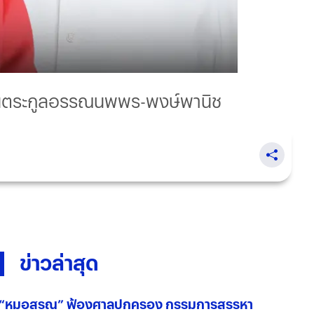
ิมพันตระกูลอรรณนพพร-พงษ์พานิช
ข่าวล่าสุด
“หมอสรณ” ฟ้องศาลปกครอง กรรมการสรรหา