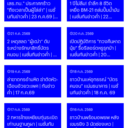
เสธ.ทบ." ประกาศกร้าว
1 ปีไม่ลืม! รำลึก 8 ชีวิต
"ถึงเวลาเป็นผู้ไล่ล่า" | เนชั่
เหยื่อ BM-21 ถล่มปั๊มน้ำมัน
นทันข่าวค่ำ | 23 ก.ค.69 |
| เนชั่นทันข่าวค่ำ | 22
PART
ก.ค.69 | PART
21 ก.ค. 2569
20 ก.ค. 2569
2 เหตุสลด “ผู้เฒ่า” ดับ
เปิดปฏิบัติการ "ทวงคืนหาด
ระหว่างรักษาสิทธิ์บัตร
นุ้ย" รื้อรีสอร์ตหรูรุกป่า |
คนจน | เนชั่นทันข่าวค่ำ | 21
เนชั่นทันข่าวค่ำ | 20
ก.ค.69 | PART
ก.ค.69 | PART
19 ก.ค. 2569
18 ก.ค. 2569
ล่าฆาตกรอำมหิต ฆ่าตัดหัว-
ชาวบ้านแห่อุทธรณ์ "บัตร
เฉือนอัวยวะเพศ | ทันข่าว
คนจน" แน่นธนาคาร | เนชั่
ค่ำ | 17 ก.ค.69
นทันข่าวค่ำ | 18 ก.ค. 69
17 ก.ค. 2569
16 ก.ค. 2569
2 ทหารไทยเหยียบทุ่นระเบิด
ชาวบ้านพร้อมอพยพ หลัง
เก่าบนฐานภูผา | เนชั่นทัน
เขมรยิง 3 นัดช่องเหว |