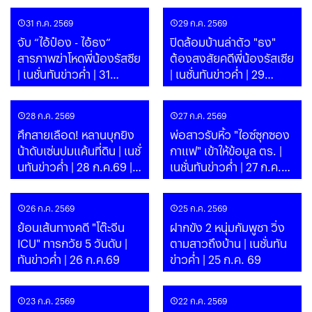
31 ก.ค. 2569
29 ก.ค. 2569
จับ “ไอ้ป๋อง - ไอ้ธง”
ปิดล้อมบ้านล่าตัว "ธง"
สารภาพฆ่าโหดพี่น้องรัสซีย
ต้องสงสัยคดีพี่น้องรัสเซีย
| เนชั่นทันข่าวค่ำ | 31
| เนชั่นทันข่าวค่ำ | 29
ก.ค.69 | PART
ก.ค.69 | PART
28 ก.ค. 2569
27 ก.ค. 2569
ศึกสายเลือด! หลานบุกยิง
พ่อสาวรับหิ้ว "ไอซ์ซุกซอง
น้าดับเซ่นปมแค้นที่ดิน | เนชั่
กาแฟ" เข้าให้ข้อมูล ตร. |
นทันข่าวค่ำ | 28 ก.ค.69 |
เนชั่นทันข่าวค่ำ | 27 ก.ค.69
PART
| PART
26 ก.ค. 2569
25 ก.ค. 2569
ย้อนเส้นทางคดี "โต๊ะจีน
ฝากขัง 2 หนุ่มกัมพูชา วิ่ง
ICU" ทารกวัย 5 วันดับ |
ตามสาวถึงบ้าน | เนชั่นทัน
ทันข่าวค่ำ | 26 ก.ค.69
ข่าวค่ำ | 25 ก.ค. 69
23 ก.ค. 2569
22 ก.ค. 2569