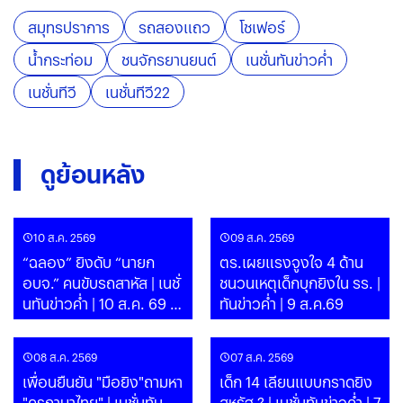
สมุทรปราการ
รถสองแถว
โชเฟอร์
น้ำกระท่อม
ชนจักรยานยนต์
เนชั่นทันข่าวค่ำ
เนชั่นทีวี
เนชั่นทีวี22
ดูย้อนหลัง
10 ส.ค. 2569
09 ส.ค. 2569
“ฉลอง” ยิงดับ “นายก
ตร.เผยแรงจูงใจ 4 ด้าน
อบจ.” คนขับรถสาหัส | เนชั่
ชนวนเหตุเด็กบุกยิงใน รร. |
นทันข่าวค่ำ | 10 ส.ค. 69 |
ทันข่าวค่ำ | 9 ส.ค.69
PART
08 ส.ค. 2569
07 ส.ค. 2569
เพื่อนยืนยัน "มือยิง"ถามหา
เด็ก 14 เลียนแบบกราดยิง
"ครูภาษาไทย" | เนชั่นทัน
สหรัฐ ? | เนชั่นทันข่าวค่ำ | 7