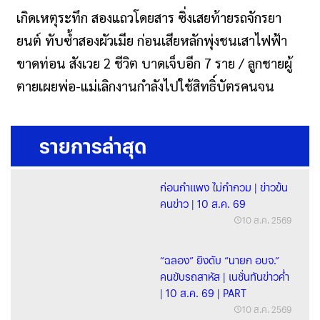
เกิดเหตุระทึก สองแถวโดยสาร ซิ่งเสยท้ายรถจักรยา
ยนต์ ทับซ้ำสองผัวเมีย ก่อนเสียหลักพุ่งชนเสาไฟฟ้า
ขาดท่อน สังเวย 2 ชีวิต บาดเจ็บอีก 7 ราย / ลูกชายผู้
ตายเผยพ่อ-แม่เลิกงานกำลังไปใช้สิทธิ์บัตรคนจน
รายการล่าสุด
ก่อนกำแพง ไม่กำกวม | ข่าวข้น
คนข่าว | 10 ส.ค. 69
10 ส.ค. 2569
“ฉลอง” ยิงดับ “นายก อบจ.”
คนขับรถสาหัส | เนชั่นทันข่าวค่ำ
| 10 ส.ค. 69 | PART
10 ส.ค. 2569