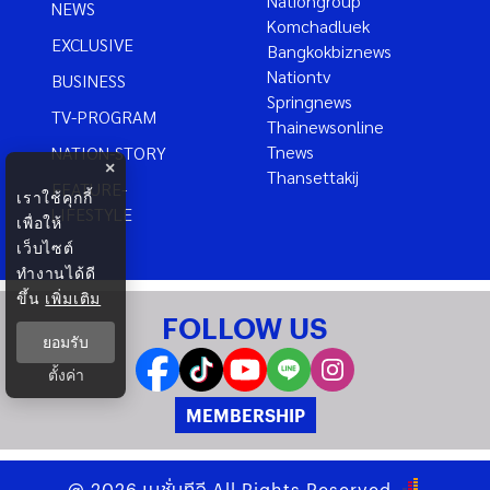
Nationgroup
NEWS
Komchadluek
EXCLUSIVE
Bangkokbiznews
Nationtv
BUSINESS
Springnews
TV-PROGRAM
Thainewsonline
Tnews
NATION-STORY
×
Thansettakij
FEATURE-
เราใช้คุกกี้
LIFESTYLE
เพื่อให้
เว็บไซต์
ทำงานได้ดี
ขึ้น
เพิ่มเติม
FOLLOW US
ยอมรับ
ตั้งค่า
MEMBERSHIP
@
2026
เนชั่นทีวี
All Rights Reserved.