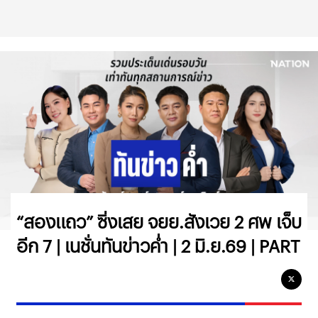
“สองแถว” ซิ่งเสย จยย.สังเวย 2 ศพ เจ็บ
อีก 7 | เนชั่นทันข่าวค่ำ | 2 มิ.ย.69 | PART