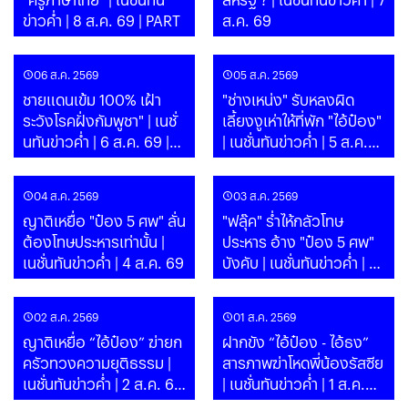
ข่าวค่ำ | 8 ส.ค. 69 | PART
ส.ค. 69
06 ส.ค. 2569
05 ส.ค. 2569
ชายแดนเข้ม 100% เฝ้า
"ช่างเหน่ง" รับหลงผิด
ระวังโรคฝั่งกัมพูชา" | เนชั่
เลี้ยงงูเห่าให้ที่พัก "ไอ้ป๋อง"
นทันข่าวค่ำ | 6 ส.ค. 69 |
| เนชั่นทันข่าวค่ำ | 5 ส.ค.
PART
69 | PART
04 ส.ค. 2569
03 ส.ค. 2569
ญาติเหยื่อ "ป๋อง 5 ศพ" ลั่น
"ฟลุ๊ค" ร่ำไห้กลัวโทษ
ต้องโทษประหารเท่านั้น |
ประหาร อ้าง "ป๋อง 5 ศพ"
เนชั่นทันข่าวค่ำ | 4 ส.ค. 69
บังคับ | เนชั่นทันข่าวค่ำ | 3
ส.ค. 69
02 ส.ค. 2569
01 ส.ค. 2569
ญาติเหยื่อ “ไอ้ป๋อง” ฆ่ายก
ฝากขัง “ไอ้ป๋อง - ไอ้ธง”
ครัวทวงความยุติธรรม |
สารภาพฆ่าโหดพี่น้องรัสซีย
เนชั่นทันข่าวค่ำ | 2 ส.ค. 69
| เนชั่นทันข่าวค่ำ | 1 ส.ค.
| PART
69 | PART