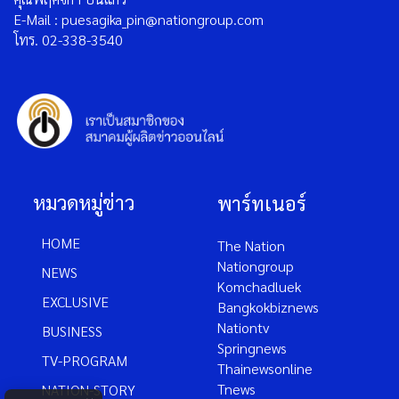
E-Mail : puesagika_pin@nationgroup.com
โทร. 02-338-3540
หมวดหมู่ข่าว
พาร์ทเนอร์
HOME
The Nation
Nationgroup
NEWS
Komchadluek
EXCLUSIVE
Bangkokbiznews
Nationtv
BUSINESS
Springnews
TV-PROGRAM
Thainewsonline
Tnews
NATION-STORY