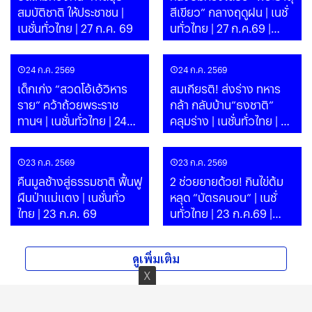
สมบัติชาติ ให้ประชาชน |
สีเขียว” กลางฤดูฝน | เนชั่
เนชั่นทั่วไทย | 27 ก.ค. 69
นทั่วไทย | 27 ก.ค.69 |
PART 1
24 ก.ค. 2569
24 ก.ค. 2569
เด็กเก่ง “สวดโอ้เอ้วิหาร
สมเกียรติ! ส่งร่าง ทหาร
ราย” คว้าถ้วยพระราช
กล้า กลับบ้าน”ธงชาติ”
ทานฯ | เนชั่นทั่วไทย | 24
คลุมร่าง | เนชั่นทั่วไทย | 24
ก.ค. 69
ก.ค.69
23 ก.ค. 2569
23 ก.ค. 2569
คืนมูลช้างสู่ธรรมชาติ ฟื้นฟู
2 ช่วยยายด้วย! กินไข่ต้ม
ผืนป่าแม่แตง | เนชั่นทั่ว
หลุด ”บัตรคนจน” | เนชั่
ไทย | 23 ก.ค. 69
นทั่วไทย | 23 ก.ค.69 |
PART 1
ดูเพิ่มเติม