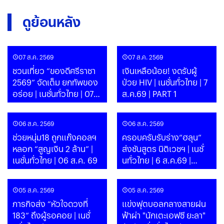
ดูย้อนหลัง
07 ส.ค. 2569
07 ส.ค. 2569
ชวนเที่ยว “ของดีศรีราชา
เงินเหลือน้อย! งดรับผู้
2569” จัดเต็ม ยกทัพของ
ป่วย HIV | เนชั่นทั่วไทย | 7
อร่อย | เนชั่นทั่วไทย | 07
ส.ค.69 | PART 1
ส.ค. 69
06 ส.ค. 2569
06 ส.ค. 2569
ช่วยหนุ่ม18 ถูกแก๊งคอลฯ
ครอบครับรับร่าง“ฮลุน”
หลอก “สูญเงิน 2 ล้าน” |
ส่งชันสูตร นิติเวชฯ | เนชั่
เนชั่นทั่วไทย | 06 ส.ค. 69
นทั่วไทย | 6 ส.ค.69 |
PART 1
05 ส.ค. 2569
05 ส.ค. 2569
ภารกิจส่ง “หัวใจดวงที่
แข่งฟุตบอลกลางสายฝน
183” ถึงผู้รอคอย | เนชั่
ฟ้าผ่า "นักเตะเอฟซี ยะลา"