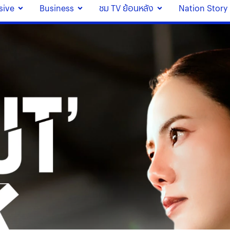
sive
Business
ชม TV ย้อนหลัง
Nation Story