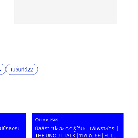
ร
เนชั่นทีวี22
11 ก.ค. 2569
ช์ชักธงรบ
มัลลิกา ”ปะ-​ฉะ-ดะ“ รู้ไว้นะ..แพ้เพราะใคร​! |
THE UNCUT TALK | 11 ก.ค. 69 | FULL