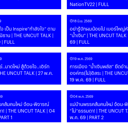
NationTV22 | FULL
9
18 มิ.ย. 2569
ยใจ เป็น Inspire“กำลังใจ“ ตาม
อย่ารู้จักผมน้อยไป เบอร์ใหญ่ห
ิธาน | THE UNCUT TALK |
“น้ำเงิน” | THE UNCUT TALK |
9 | FULL
69 | FULL
9
19 พ.ค. 2569
ม่ สู้ด้วยใจ..เอิร์ท
การเมือง “น้ำเงินพลัส” ยึดอำนาจผ่าน
HE UNCUT TALK | 27 พ.ค.
องค์กร(ไม่)อิสระ | THE UNCU
19 พ.ค. 69 | FULL
69
04 พ.ค. 2569
รคส้มคนใหม่ จ้อน-พิจารณ์
แม่บ้านพรรคส้มคนใหม่ จ้อน-พ
ดา! | THE UNCUT TALK | 04
“ไม่”ธรรมดา! | THE UNCUT T
PART 1
พ.ค. 69 | PART 2