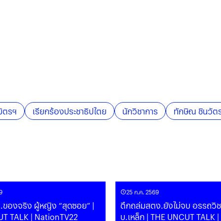
มิตรฯ
เรียกร้องประชาธิปไตย
นักวิชาการ
ทักษิณ ชินวัต
9
25 ก.ค. 2569
.ของจริง ผู้หญิง “สุดซอย” |
ตึกถล่มสตง.ยังไม่จบ อรรถวิช
T TALK | NationTV22
บ.เหล็ก | THE UNCUT TALK |