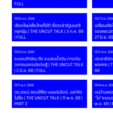
FULL
03 ก.ค. 2569
27 มิ.ย. 256
เลือดใหม่เพื่อไทยก็มีดี เรื่องเล่ารัฐมนตรี
เปลี่ยนเสี
คลุกฝุ่น | THE UNCUT TALK | 3 ก.ค. 69
รอยพระปณ
| FULL
27 มิ.ย. 6
02 มิ.ย. 2569
27 พ.ค. 256
ระบอบทักษิณ ถึง ระบอบน้ำเงิน ทางเดิน
ประชาธิปัตย์..มาดให
จงกรมของนักต่อสู้ | THE UNCUT TALK
พงศกร | T
| 2 มิ.ย. 68 | FULL
69
11 พ.ค. 2569
04 พ.ค. 25
ดร.ธรณ์ สอนให้คิด แลนด์บริดจ์..อย่าคิด
แม่บ้านพร
ไม่ซื่อ | THE UNCUT TALK | 11 พ.ค. 69 |
“ไม่”ธรรม
PART 2
พ.ค. 69 | 