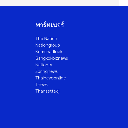
พาร์ทเนอร์
The Nation
Nationgroup
Komchadluek
Bangkokbiznews
Nationtv
Springnews
Thainewsonline
Tnews
Thansettakij