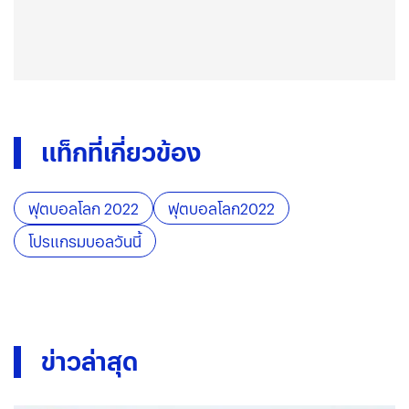
แท็กที่เกี่ยวข้อง
ฟุตบอลโลก 2022
ฟุตบอลโลก2022
โปรแกรมบอลวันนี้
ข่าวล่าสุด