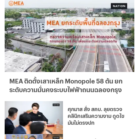
MEA ติดตั้งเสาเหล็ก Monopole 58 ต้น ยก
ระดับความมั่นคงระบบไฟฟ้าถนนฉลองกรุง
ศุภมาส สั่ง สคบ. ลุยตรวจ
คลินิกเสริมความงาม ดูดไข
มันไม่ตรงปก