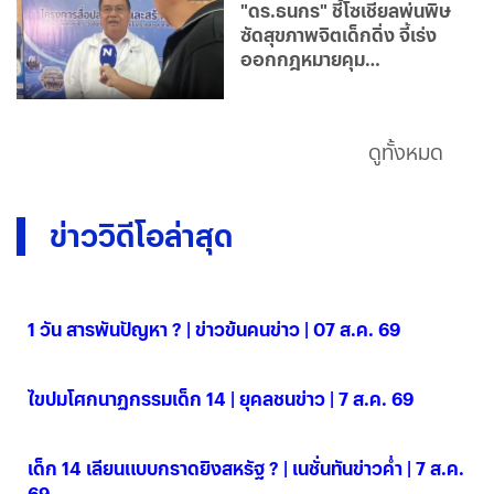
"ดร.ธนกร" ชี้โซเชียลพ่นพิษ
ซัดสุขภาพจิตเด็กดิ่ง จี้เร่ง
ออกกฎหมายคุม
แพลตฟอร์ม
ดูทั้งหมด
ข่าววิดีโอล่าสุด
1 วัน สารพันปัญหา ? | ข่าวข้นคนข่าว | 07 ส.ค. 69
07 ส.ค. 2569
ไขปมโศกนาฏกรรมเด็ก 14 | ยุคลชนข่าว | 7 ส.ค. 69
07 ส.ค. 2569
เด็ก 14 เลียนแบบกราดยิงสหรัฐ ? | เนชั่นทันข่าวค่ำ | 7 ส.ค.
69