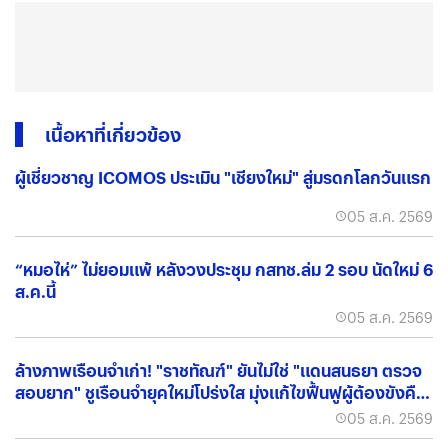
เนื้อหาที่เกี่ยวข้อง
ผู้เชี่ยวชาญ ICOMOS ประเมิน "เชียงใหม่" สู่มรดกโลกวันแรก
05 ส.ค. 2569
“หมอไห่” ไม่ยอมแพ้ หลังวงประชุม กสทช.ล่ม 2 รอบ นัดใหม่ 6
ส.ค.นี้
05 ส.ค. 2569
ล้างภาพเรือนจำเก่า! "ราชทัณฑ์" ยันไม่ใช่ "แดนสนธยา ตรวจ
สอบยาก" ชูเรือนจำยุคใหม่โปร่งใส มุ่งแก้ไขฟื้นฟูผู้ต้องขังคืน
สู่สังคม
05 ส.ค. 2569