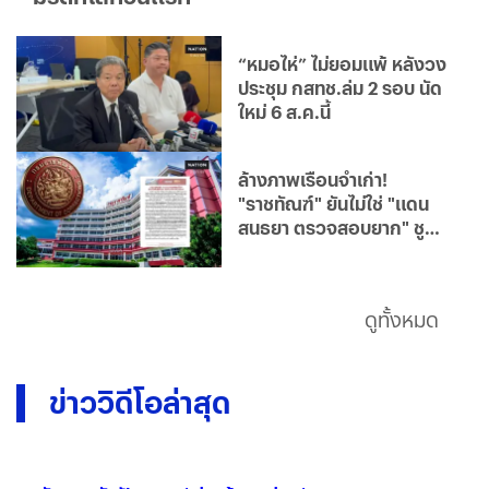
“หมอไห่” ไม่ยอมแพ้ หลังวง
ประชุม กสทช.ล่ม 2 รอบ นัด
ใหม่ 6 ส.ค.นี้
ล้างภาพเรือนจำเก่า!
"ราชทัณฑ์" ยันไม่ใช่ "แดน
สนธยา ตรวจสอบยาก" ชู
เรือนจำยุคใหม่โปร่งใส มุ่ง
แก้ไขฟื้นฟูผู้ต้องขังคืนสู่
สังคม
ดูทั้งหมด
ข่าววิดีโอล่าสุด