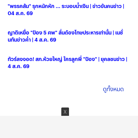
"พรรคส้ม" รุกหนักหัก ... ระบอบน้ำเงิน | ข่าวข้นคนข่าว |
04 ส.ค. 69
04 ส.ค. 2569
ญาติเหยื่อ "ป๋อง 5 ศพ" ลั่นต้องโทษประหารเท่านั้น | เนชั่
นทันข่าวค่ำ | 4 ส.ค. 69
04 ส.ค. 2569
ทัวร์ลงจอด! สภ.ห้วยใหญ่ ใครลูกพี่ "ป๋อง" | ยุคลชนข่าว |
4 ส.ค. 69
04 ส.ค. 2569
ดูทั้งหมด