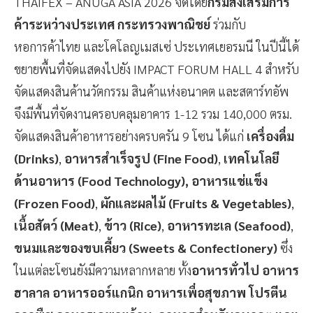
THAIFEX – ANUGA ASIA 2026 จัดโดย
กรมส่งเสริมการ
ค้าระหว่างประเทศ กระทรวงพาณิชย์
ร่วมกับ
หอการค้าไทย และโคโลญเมสเซ่ ประเทศเยอรมนี ในปีนี้ได้
ขยายพื้นที่จัดแสดงไปยัง IMPACT FORUM HALL 4 สำหรับ
จัดแสดงสินค้านวัตกรรม สินค้าแห่งอนาคต และสตาร์ทอัพ
จึงมีพื้นที่จัดงานครอบคลุมอาคาร 1-12 รวม 140,000 ตรม.
จัดแสดงสินค้าอาหารอย่างครบครัน 9 โซน ได้แก่
เครื่องดื่ม
(Drinks)
,
อาหารสำเร็จรูป (Fine Food)
,
เทคโนโลยี
ด้านอาหาร (Food Technology), อาหารแช่แข็ง
(Frozen Food)
,
ผักและผลไม้ (Fruits & Vegetables)
,
เนื้อสัตว์ (Meat)
,
ข้าว (Rice)
,
อาหารทะเล (Seafood)
,
ขนมและของขบเคี้ยว (Sweets & Confectionery)
ซึ่ง
ในแต่ละโซนยังมีความหลากหลาย ทั้ง
อาหารทั่วไป
อาหาร
ฮาลาล
อาหารออร์แกนิก
อาหารเพื่อสุขภาพ
โปรตีน