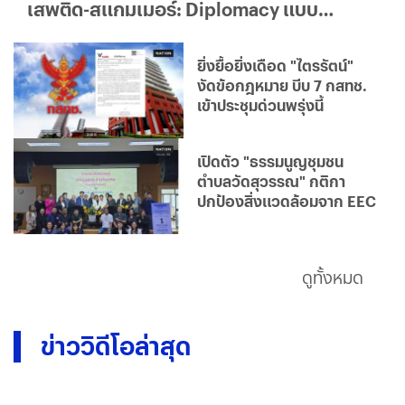
เสพติด-สแกมเมอร์: Diplomacy แบบ
ใด...ใครได้ประโยชน์จริง?
ยิ่งยื้อยิ่งเดือด "ไตรรัตน์"
งัดข้อกฎหมาย บีบ 7 กสทช.
เข้าประชุมด่วนพรุ่งนี้
เปิดตัว "ธรรมนูญชุมชน
ตำบลวัดสุวรรณ" กติกา
ปกป้องสิ่งแวดล้อมจาก EEC
ดูทั้งหมด
ข่าววิดีโอล่าสุด