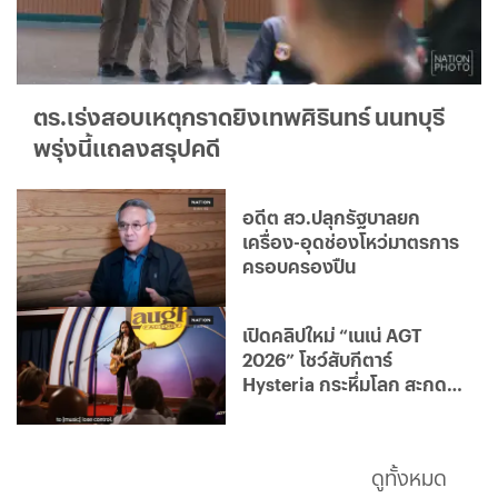
ตร.เร่งสอบเหตุกราดยิงเทพศิรินทร์ นนทบุรี
พรุ่งนี้แถลงสรุปคดี
อดีต สว.ปลุกรัฐบาลยก
เครื่อง-อุดช่องโหว่มาตรการ
ครอบครองปืน
เปิดคลิปใหม่ “เนเน่ AGT
2026” โชว์สับกีตาร์
Hysteria กระหึ่มโลก สะกด
กรรมการ
ดูทั้งหมด