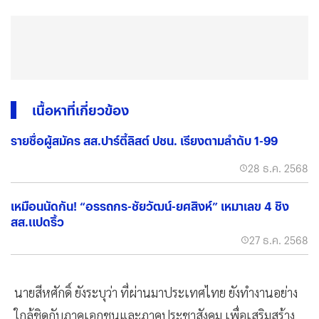
เนื้อหาที่เกี่ยวข้อง
รายชื่อผู้สมัคร สส.ปาร์ตี้ลิสต์ ปชน. เรียงตามลำดับ 1-99
28 ธ.ค. 2568
เหมือนนัดกัน! “อรรถกร-ชัยวัฒน์-ยศสิงห์” เหมาเลข 4 ชิง
สส.แปดริ้ว
27 ธ.ค. 2568
นายสีหศักดิ์ ยังระบุว่า ที่ผ่านมาประเทศไทย ยังทำงานอย่าง
ใกล้ชิดกับภาคเอกชนและภาคประชาสังคม เพื่อเสริมสร้าง