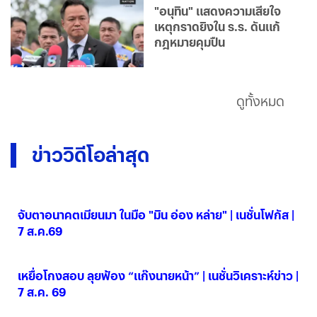
"อนุทิน" แสดงความเสียใจ
เหตุกราดยิงใน ร.ร. ดันแก้
กฎหมายคุมปืน
ดูทั้งหมด
ข่าววิดีโอล่าสุด
จับตาอนาคตเมียนมา ในมือ "มิน อ่อง หล่าย" | เนชั่นโฟกัส |
7 ส.ค.69
07 ส.ค. 2569
เหยื่อโกงสอบ ลุยฟ้อง “แก๊งนายหน้า” | เนชั่นวิเคราะห์ข่าว |
7 ส.ค. 69
07 ส.ค. 2569