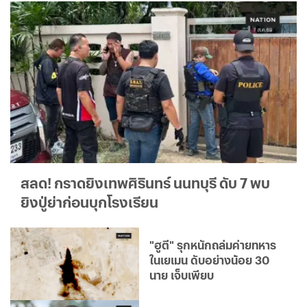
สลด! กราดยิงเทพศิรินทร์ นนทบุรี ดับ 7 พบ
ยิงปู่ย่าก่อนบุกโรงเรียน
"ฮูตี" รุกหนักถล่มค่ายทหาร
ในเยเมน ดับอย่างน้อย 30
นาย เจ็บเพียบ