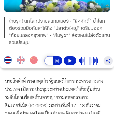
ไทยรุก! ถกโลกปราบสแกมเมอร์ - “สีหศักดิ์” ย้ำโลก
ต้องร่วมมือกันล่าให้ถึง "ปลาตัวใหญ่" เตรียมออก
"ถ้อยแถลงกรุงเทพ" - "กัมพูชา" ล่องหนไม่ส่งตัวแทน
ร่วมประชุม
นายสีหศักดิ์ พวงเกตุแก้ว รัฐมนตรีว่าการกระทรวงการต่าง
ประเทศ เปิดการประชุมระหว่างประเทศว่าด้วยหุ้นส่วน
ระดับโลกเพื่อต่อต้านอาชญากรรมหลอกลวงทาง
อินเทอร์เน็ต (IC-GPOS) ระหว่างวันที่ 17 - 18 ธันวาคม
2568 ซึ่งประเทศไทยเป็นเจ้าภาพจัดการประชุม โดยมี