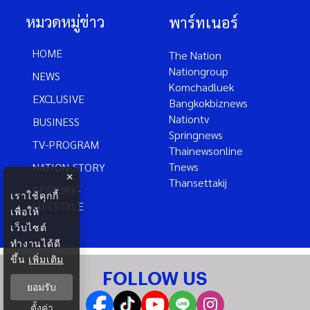
หมวดหมู่ข่าว
พาร์ทเนอร์
HOME
The Nation
Nationgroup
NEWS
Komchadluek
EXCLUSIVE
Bangkokbiznews
Nationtv
BUSINESS
Springnews
TV-PROGRAM
Thainewsonline
Tnews
NATION-STORY
×
Thansettakij
FEATURE-
เราใช้คุกกี้
LIFESTYLE
เพื่อให้
เว็บไซต์
ทำงานได้ดี
ขึ้น
เพิ่มเติม
FOLLOW US
ยอมรับ
ตั้งค่า